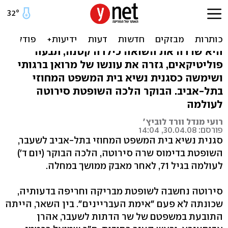
נפטרה "אימת העבריינים",
השופטת שרה סירוטה
היא שרדה את השואה כילדה קטנה, תבעה
פוליטיקאים, גזרה את עונשו של מרואן ברגותי
ושימשה כסגנית נשיא בית המשפט המחוזי
בתל-אביב. הבוקר הלכה השופטת סירוטה
לעולמה
רועי מנדל וורד לוביץ'
פורסם: 30.04.08, 14:04
סגנית נשיא בית המשפט המחוזי בתל-אביב לשעבר,
השופטת בדימוס שרה סירוטה, הלכה הבוקר (יום ד')
לעולמה בגיל 71, לאחר מאבק ממושך במחלה.
סירוטה נחשבה לשופטת מבריקה וחריפה בדעותיה,
שכונתה לא פעם "אימת העבריינים". בין השאר, הייתה
התובעת במשפטם של שר הדתות לשעבר, אהרן