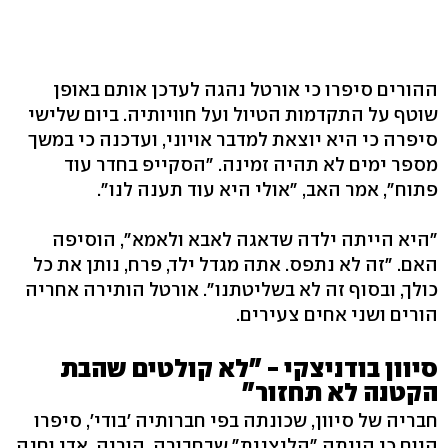
ההורים סיפרו כי אורטל נהגה לעדכן אותם באופן
שוטף על התקדמות הטיול ועל חוויותיה. ביום שלישי
סיפרה כי היא יוצאת למדבר אויוני, ועדכנה כי במשך
מספר ימים לא תהיה זמינה. "הסקייפ בחדר עוד
פתוח", אמר האב, "אולי היא עוד תענה לנו".
"היא הייתה ילדה שדאגה לאבא ולאמא", הוסיפה
האם. "זה לא נתפס. אתה מגדל ילד, פרח, נותן את כל
כולך, ובסוף זה לא בשליטתנו". אורטל הותירה אחריה
הורים ושני אחים צעירים.
סיוון בודניצקי - "לא קולטים שהבת
הקטנה לא תחזור"
חבריה של סיוון, שכונתה בפי חברותיה 'בודי', סיפרו
היום כי הייתה "הליצנית" שבחבורה. הוריה, אדי וחנה,