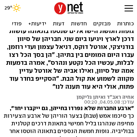
גופות הישראלים שנהרגו
בבוליביה מוטסות ארצה
גופות חמשת הישראלים שנספו בתאונה עושות
דרכן לארץ ויגיעו ביום שני. חבריהן של סיוון
בודניצקי, אורטל דוקס, דניאל עצמון ועדי רוזמן,
עברו היום המומים בין בתיהן. "הן בסך הכל רצו
לבלות, עכשיו הכל נקטע ונהרס", אמרה בדמעות
אמה של סיוון, ואילו אביה של אורטל עדיין
מקווה לשמוע את קול הבת. "הסקייפ בחדר עוד
פתוח, אולי היא עוד תענה לנו"
אחיה ראב"ד ואיתן גליקמן
עודכן: 04.05.08, 00:20
"ארבע החברות שלא נפרדו בחייהן, גם ייקברו יחד",
כך סיכמו אמש (שבת) בצער הוריהן של ארבע הצעירות
מחיפה שנהרגו בליל חמישי בתאונת דרכים קטלנית
בבוליביה. גופות חמשת הנספים בתאונה הוטסו אחר