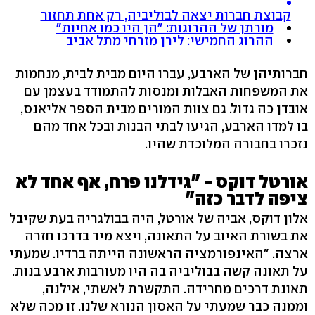
קבוצת חברות יצאה לבוליביה, רק אחת תחזור
מורתן של ההרוגות: "הן היו כמו אחיות"
ההרוג החמישי: לירן מזרחי מתל אביב
חברותיהן של הארבע, עברו היום מבית לבית, מנחמות
את המשפחות האבלות ומנסות להתמודד בעצמן עם
אובדן כה גדול. גם צוות המורים מבית הספר אליאנס,
בו למדו הארבע, הגיעו לבתי הבנות ובכל אחד מהם
נזכרו בחבורה המלוכדת שהיו.
אורטל דוקס - "גידלנו פרח, אף אחד לא
ציפה לדבר כזה"
אלון דוקס, אביה של אורטל, היה בבולגריה בעת שקיבל
את בשורת האיוב על התאונה, ויצא מיד בדרכו חזרה
ארצה. "האינפורמציה הראשונה הייתה ברדיו. שמעתי
על תאונה קשה בבוליביה בה היו מעורבות ארבע בנות.
תאונת דרכים מחרידה. התקשרת לאשתי, אילנה,
וממנה כבר שמעתי על האסון הנורא שלנו. זו מכה שלא