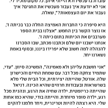
עוברת בו עכשיו ולא הייתי איתן. כל מקום מזכיר לי.
אני לא יודעת איך נעבור מעכשיו את החגים? איך
נעבור את יום העצמאות?", שאלה.
היא סיפרה כי החברות האמיצה החלה כבר בכיתה ז',
אז נוצר הקשר בין החמש. "אצלנו בבית הספר
מערבבים את הכיתות בתום כיתה ז'.
אנחנו ישבנו יום שלם וכתבנו מכתב, שבו הסברנו
להנהלה למה חשוב שלא יפרידו ביננו, ובסוף באמת
נשארנו יחד.
"אני חושבת עליהן ולא מאמינה", המשיכה סיוון. "עדי,
שתמיד צחקה מכל דבר. עם שמחת החיים והכישרון
שלה. אורטל, שהייתה יצירתית, וכל הבית שלי מלא
בשרשראות ובעבודות חרוזים שהיא הכינה. דניאל
שהייתה כריזמטית. ילדה שחיה את הרגע, ונהנית מכל
רגע, ילדה סופר מיוחדת. והייתה בודי, שהיא כמו אחות
שלי. היא רצתה להיות וטרינרית, ויחד חלמנו להקים