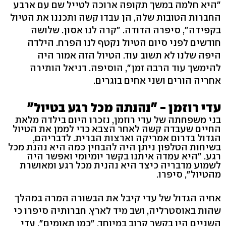
"היא חלמה במשך תקופה ארוכה לטייל שם עם ארבע
החברות הטובות שלה, הן עבדו קשה ותכננו את הטיול
בקפידה", סיפרה הדודה. "קרה לנו אסון. שלושה
חודשים לפני סיום הטיול נקטף לנו הפרח. הילדה
היפה שלנו לא תשוב עוד. הטיול הזה אמור היה
להימשך עוד הרבה זמן", הוסיפה. דניאל הותירה
אחריה הורים ושני אחים בוגרים.
עדי רוזמן - "נהנתה מכל רגע בטיול"
בני משפחתה של עדי רוזמן, נזכרו היום בילדה מלאת
החיים שעבדה קשה לאחר הצבא כדי לממן את הטיול
הגדול בדרום אמריקה וארצות הברית. לדבריהם,
בשיחות הטלפון ניתן היה להבחין כמה היא נהנת מכל
רגע. "היא עמדה איתנו בקשר יומיומי ואפשר היה
לשמוע מדבריה כיצד היא נהנית מכל רגע ומאושרת
מהטיול", סיפרו.
אחיה הגדול של עדי קיבל את הבשורה המרה במהלך
שהות באוסטרליה, ושב מיד לארץ. חברותיה סיפרו כי
השניים היו בקשר קרוב במיוחד, "כמו תאומים". עדי