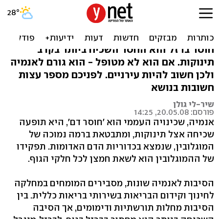
כך תמנעו אנמיה אצל
תינוקות
חוסר ברזל הוא החסר השכיח ביותר בקרב
תינוקות. אם הוא לא מטופל - הוא גורם לאנמיה
ולכן חשוב להיות עירניים. לפניכם מספר עצות
חשובות בנושא
שיר-לי גולן
פורסם: 20.05.08, 14:25
אנמיה, שכינויה העממי הוא 'חוסר דם‭,'‬ היא תופעה
שכיחה אצל תינוקות, ומתבטאת ברמה נמוכה של
המוגלובין, שנמצא בכדוריות הדם האדומות. תפקידו
של ההמוגלובין הוא לשאת חמצן לכל חלקי הגוף.
הסיבות לאנמיה שונות, מסבירים המומחים במחלקה
לחינוך וקידום הבריאות בשירותי בריאות כללית. בין
הסיבות מחלות תורשתיות ודימומים, אך הסיבה