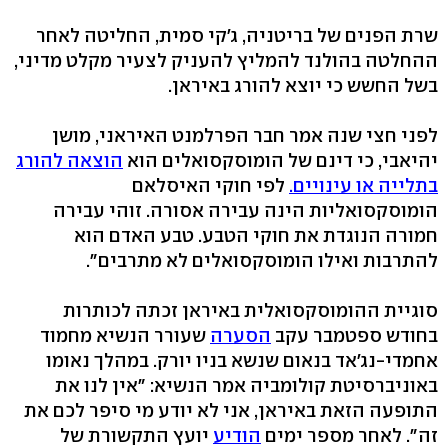
שרת הפנים של בריטניה, ג'קי סמית, החליטה לאחר
ההחלטה בהולנד להמליץ להעניק לצעיר מקלט מדיני,
בשל החשש כי יוצא להורג באיראן.
לפני חצי שנה אמר חבר הפרלמנט האיראני, מושן
יהיאבי, כי דינם של הומוסקסואלים הוא
הוצאה להורג
בתלייה או עינויים.
לפי חוקי האיסלאם
הומוסקסואליות הינה עבירה אסורה. זוהי עבירה
חמורה הנוגדת את חוקי הטבע. טבע האדם הוא
להתרבות ואילו הומוסקסואלים לא מתרבים".
סוגיית ההומוסקסואלית באיראן זכתה לכותרות
בחודש ספטמבר עקב
הסערה
שעורר הנשיא מחמוד
אחמדי-נג'אד בנאום שנשא בניו יורק. במהלך נאומו
באוניברסיטת קולומביה אמר הנשיא: "אין לנו את
התופעה הזאת באיראן, אני לא יודע מי סיפר לכם את
זה". לאחר מספר ימים
הודיע
יועץ התקשורת של