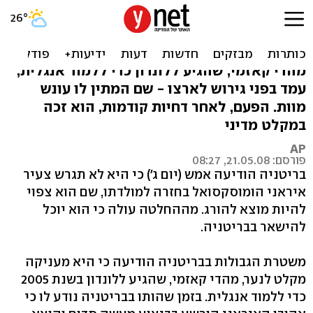
בריטניה התרצתה: מקלט
מדיני להומו מאיראן
מהדי קאזמי, שהגיע ללונדון כדי ללמוד אנגלית,
עמד בפני גירוש לארצו - שם המתין לו עונש
מוות. הפעם, לאחר דחיות קודמות, הוא זכה
במקלט מדיני
AP
פורסם: 21.05.08, 08:27
בריטניה הודיעה אמש (יום ג') כי היא לא תגרש צעיר
איראני הומוסקסואל בחזרה למולדתו, שם הוא צפוי
להיות מוצא להורג. מההחלטה עולה כי הוא יוכל
להישאר בבריטניה.
משטרת הגבולות בבריטניה הודיעה כי היא מעניקה
מקלט לנער, מהדי קאזמי, שהגיע ללונדון בשנת 2005
כדי ללמוד אנגלית. בזמן שהותו בבריטניה נודע לו כי