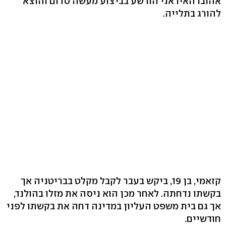
אהובו האיראני הורשע בביצוע מעשה סדום והוצא
להורג בתלייה.
קזאמי, בן 19, ביקש בעבר לקבל מקלט בבריטניה אך
בקשתו נדחתה. לאחר מכן הוא ניסה את מזלו בהולנד,
אך גם בית משפט העליון במדינה דחה את בקשתו לפני
חודשיים.