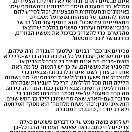
אינם טבעיים לאדם, ובוודאי לא לחיילינו הצעירים.
ממילא, רב המעורה היטב ביחידותיו והמשתתף עימן
באימונים ובתעסוקות המבצעיות, יכול לסייע להם
מאוד להתגבר על מצוקות נפש ועל משברים
המאפיינים עת שכזו". הוא הוסיף עוד מלל רב של
גיבובי שטויות ועירובי מושגים בהלכה שהוצאו
מהקשרם, כדי להצדיק כביכול את מעשיו הבזויים,
כדרכם של 'רבנים מטעם'.
מכירים אנו כבר "רבנים" שלמען העבודה-זרה שלהם,
מדינת ישראל, יעברו על כל התורה כולה בריש-גלי ללא
בושת-פנים. הם אינם חשים כל צורך להצדיק או
להסביר את מעשיהם. על כן יש לתמוה: על מה ראה
אותו רב צורך לשגר איגרת לרבנות הצבאית כדי
להצדיק את פשעו בחילול שבת בפרהסיה? מה נשתנה
הלילה הזה מכל הלילות? הרי כל העבירות שבתורה
הותרו למען קדושת הצבא ולמען כבוד המדינה, כידוע.
מה קרה הפעם? על-פי מכתב הבהרתו מסתבר כי
מדובר בעם-הארץ, שאף מה שמובן לילד בן חמש שנים,
הוא אינו מבין: 'כהן משוח מלחמה' הוא מפקד המלחמה
ולא רב יחידה, כהבנתו המוגבלת.
יש לחוש בושה ממש על כי דברים פשוטים כאלה
צריכים להיכתב. נראה שאנשי המזרחי הרבו כל-כך