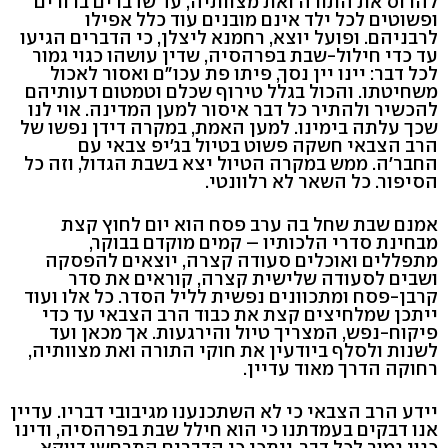
להרוס את התורה ואת מצוותיה, עד שדברים ברורים
ופשוטים לכל ילד אינם מובנים עוד כלל אפילו
לרבניהם. ופועל יוצא, רחמנא ליצלן, כי הדברים הגיעו
עד כדי חילול-שבת בפרהסיה, שדין עושהו כגוי גמור
לכל דבר: יינו יין נסך, פיתו פת עכו"ם ואסור לאכול
משחיטתו. והכול בגלל טירוף שכלם וטמטום דעותיהם
להכשיר ולהתיר כל דבר איסור למען המדינה. אוי לנו
שכך עלתה בימינו. למען האמת, במקרה דידן נפשו של
הרב הצבאי חשקה פשוט בטיול בג'יפ צבאי עם
החבר'ה. ממש במקרה הטיול יצא בשבת הגדול, וזה כל
הסיפור. כל השאר לא רלוונטי.
אמנם שבת שחל בה ערב פסח הוא יום לחוץ קצת
מבחינת סדרי הלכותיו – קמים מוקדם בבוקר,
מתפללים ואוכלים סעודה קצרה, יוצאים להפסקה
ושבים לסעודה שלישית קצרה, קוראים את סדר
קרבן-פסח ומתכוונים נפשית לליל הסדר. כל אלו ועוד
ייתכן שמלחיצים קצת את כבוד הרב הצבאי עד כדי
פיקוח-נפש, המצריך טיול והירגעות. אך מכאן ועד
לשנות ולסלף ביודעין את חוקי התורה ואת מצוותיה,
רחוקה הדרך מאוד עדיין.
יידע הרב הצבאי כי לא השתכנענו מגיבובי דבריו. עדיין
אנו דבקים בעמדתנו כי הוא חילל שבת בפרהסיה, ודינו
כגוי גמור לכל דבר. ייתכן כי הדברים התרחשו דווקא