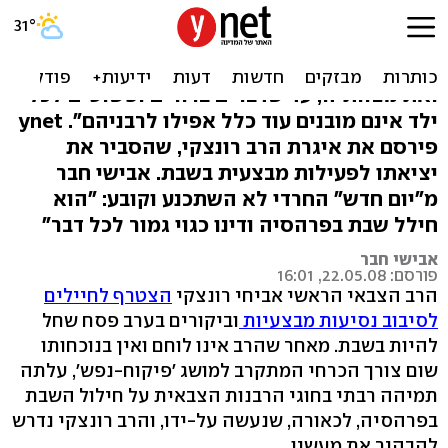
"מחלל שבת בפרהסיה"
"אנשי המזרחי הירבו כל-כך להרוס את התורה
ואת מצוותיה, עד שדברים ברורים ופשוטים לכל
ילד אינם מובנים עוד כלל אפילו לרבניהם". ynet
פירסם את איגרת הרב רונצקי, שהסביר את
יציאתו לפעילות מבצעית בשבת. אבישי חבר
מ"יום חדש" החרדי לא השתכנע וקובע: "הוא
חילל שבת בפרהסיה ודינו כגוי גמור לכל דבר"
אבישי חבר
פורסם: 22.05.08, 16:01
הרב הצבאי הראשי אביחי רונצקי
הצטרף לחיילים
לסיבוב נסיעות מבצעיות
וביקורים בערב פסח שחל
להיות בשבת. מאחר שהרב אינו לוחם ואין בנוכחותו
שום צורך הכרחי המתקרב למושג 'פיקוח-נפש', עלתה
תמיהה רבתי בחוגי הרבנות הצבאית על חילול השבת
בפרהסיה, לכאורה, שנעשה על-ידו, והרב רונצקי נדרש
להבהיר את מעשיו.