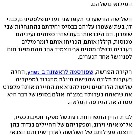
המילואים שלהם.
השלושה הורשעו כי תקפו שני נערים פלסטינים, כבני
17, בעת ששמרו עליהם בבסיס יחידתם בהתנחלות שבי
שומרון. הם היכו אותו בעת שהיו כפותים ועיניהם
מכוסות, קיללו אותם, הכריחו אותם לומר מילים
בעברית ובשלב מסוים אף הצמיד אחד מהם מפזר חום
לפניו של אחד הנערים.
חקירת הפרשה,
שפורסמה לראשונה ב-ynet
, החלה
בעקבות תלונה שהגישה חיילת מהגדוד למפקדיה.
שלושת הלוחמים ניסו להניא את החיילת אותה מלפרט
את שראתה בעדותה במצ"ח, אולם בסופו של דבר היא
מסרה את הגירסה המלאה.
לבית הדין הוגשו חוות דעת של מפקד חטיבת כפיר,
אל"מ איתי וירוב, ומפקדיהם של החיילים בגדוד, בהן
הוצגה פעילותם של השלושה לאורך שירותם הצבאי.