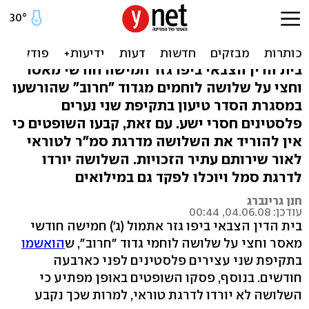
שופט: חיילים שהתעללו לא
יורדו לדרגת טוראי
בית הדין הצבאי ביפו גזר חמישה חודשי מאסר
וחצי על שלושה לוחמים מגדוד "חרוב" שהורשעו
במסגרת הסדר טיעון בתקיפת שני נערים
פלסטינים חסרי ישע. עם זאת, קבעו השופטים כי
אין להוריד את השלושה מדרגת סמ"ר לטוראי
לאור שירותם עתיר הזכויות. השלושה יורדו
לדרגת סמל ויוכלו לפקד גם במילואים
חנן גרינברג
עודכן: 04.06.08, 00:44
בית הדין הצבאי ביפו גזר אתמול (ג') חמישה חודשי
מאסר וחצי על שלושה לוחמי גדוד "חרוב", ש
הואשמו
בתקיפת שני עצירים פלסטינים לפני כארבעה
חודשים. בנוסף, פסקו השופטים באופן מפתיע כי
השלושה לא יורדו לדרגת טוראי, למרות שכך נקבע