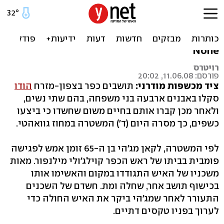
הודו: 4 בני משפחה נחשדו
בכשפים ונקברו חיים
None
רויטרס
פורסם: 11.06.08, 20:02
ציד מכשפות מודרני:
תושבים כפר בצפון-מזרח
הודו
סקלו באבנים ארבעה בני משפחה, בהם שתי נשים,
ולאחר מכן קברו אותם בחיים משום שחשדו כי ביצעו
כשפים, כך מסרה היום (ד') המשטרה במחוז גוואהטי.
לפי המשטרה, לקאן מג'הי בן ה-65 זומן אמש לפגישה
פומבית בביתו של ראש הכפר קוילג'ולי מילנפור. מאות
משכניו של האיש התגודדו במקום והאשימו אותו
בכישוף תושב אחר, שחלה ומת. חשדם של השכנים
התעורר לאחר שמג'הי ביקר את האיש החולה כדי
לערוך בפניו טקסים דתיים.