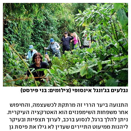
נבלעים בג'ונגל אינסופי (צילומים: בני פירסט)
התנועה ביער הררי זה מרתקת לכשעצמה, והחיפוש
אחר משפחות השימפנזים הוא האטרקציה העיקרית.
ניתן להלך ברגל, לנסוע ברכב, לערוך תצפיות ובעיקר
ליהנות ממיעוט התיירים שעדין לא גילו את פיסת גן