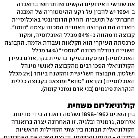
את שורשי האירועים הקשים שהתרחשו ברואנדה
ב-1994 יש להבין על רקע ההיסטוריה של המבנה
החברתי של תושביה. החלק הדומיננטי באוכלוסיית
רואנדה הם הקבוצה האתנית המכנה עצמה "הוטו".
קבוצה זו מהווה כ-84% מכלל האוכלוסיה, ומקור
פרנסתה העיקרי הוא חקלאות ועבודת אדמה. הקבוצה
השנייה בגודלה מכונה "טוטסי" (14% מכלל
האוכלוסיה) ועוסקת בעיקר ברעיית בקר, אולם בעידן
הקולוניאלי הפכו רבים מהקבוצה לאנשי מינהל
ושלטון. הקבוצה השלישית והקטנה ביותר (2% מכלל
האוכלוסייה) נקראת "טווא" ומוצאם בקבוצה כללית
הנקראת פיגמים (בני אדם נמוכי קומה).
קולוניאליזם משחית
בין השנים 1898-1962 נשלטה רואנדה בידי מדינות
אירופה, גרמניה ובלגיה. זו האחרונה יצרה ברואנדה
הקולוניאלית הבחנה בין שתי הקהילות הראשיות
במדינה - ההוטו והטוטסי, ובעצם הפכה את האחרונים