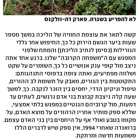
לא להפריע בשגרה. פארק דה-וולקנס
קשה לתאר את עוצמת החוויה של הליכה במשך מספר
שעות ביער הגשם הירוק כל כך, החיפוש אחר גללי
הגורילות (כסימן לנתיב הליכתן) והמתח שלפני
המפגש עם ה"משפחה הקרובה" שלנו. ברגע אחד אתה
ניצב מול קופי ענק אנושיים כל כך, השומרים על שקט
ושלווה מפתיעים, ואתה צופה בדפוסי התנהגותם:
התקוטטות בין הגורים, מאבק על תשומת לב ההורים,
טיפול וניקיון הדדי, יחסים בין הזכר לנקבה. כך, למשך
שעה קלה ניצבת קבוצת בני אדם נרגשים, לעתים עד
דמעות, מול קרוביהם הגנטיים במפגש בלתי אמצעי,
שללא ספק מותיר אחריו הרהורים על מוצא האדם, על
מקומו בטבע ואולי אף על היחסים בין בני האדם עצמם.
ברואנדה שאחרי 1994, אין ספק שיש לדברים הללו
משמעות חדשה ומרתקת.