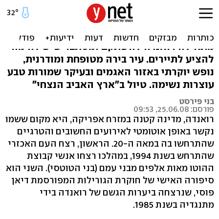
רואנדה: יוצאים מתוך הערפל
למרות שמאחוריה היסטוריה עקובה מדם
מתחילה רואנדה להשתקם ומסתבר שיש לה מה
להציע לתיירים. עיר בירה מטופחת ומודרנית,
נופש יוקרתי באזור האגמים ובעיקר שמורות טבע
עוצרות נשימה. טיול ב"ארץ האביב הנצחי"
בני פירסט
פורסם: 25.06.08, 09:53
רואנדה, מדינה קטנה במזרח אפריקה, היא מקום ששמו
נקשר באופן אוטומטי לאירועים החשובים והטרגיים
שהתרחשו בה במאה ה-20. הראשון, רצח העם האכזרי
שהתרחש בשנת 1994, במהלכו רצחו אנשי קבוצת
ההוטו מאות אלפים מבני עמם (בני הטוטסי). השני הוא
סיפורה האישי של חוקרת הגורילות המפורסמת דיאן
פוסי, שנרצחה ביערות הגשם של רואנדה בידי
מתנגדיה בשנת 1985.