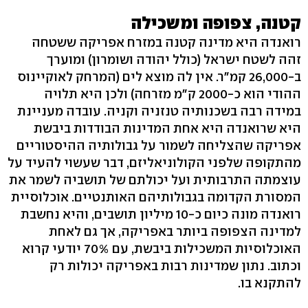
קטנה, צפופה ומשכילה
רואנדה היא מדינה קטנה במזרח אפריקה ששטחה
זהה לשטח ישראל (כולל יהודה ושומרון) ומוערך
ב-26,000 קמ"ר. אין לה מוצא לים (המרחק לאוקיינוס
ההודי הוא כ-2000 ק"מ מזרחה) ולכן היא תלויה
במידה רבה בשכנותיה טנזניה וקניה. עובדה מעניינת
היא שרואנדה היא אחת המדינות הבודדות ביבשת
אפריקה שהצליחה לשמור על גבולותיה ההיסטוריים
מהתקופה שלפני הקולוניאליזם, דבר שעשוי להעיד על
עוצמתה התרבותית ועל יכולתם של תושביה לשמר את
המסורת הקדומה בגבולותיהם האותנטיים. אוכלוסיית
רואנדה מונה כיום כ-10 מיליון תושבים, והיא נחשבת
למדינה הצפופה ביותר באפריקה, אך גם לאחת
האוכלוסיות המשכילות ביבשת, עם 70% יודעי קרוא
וכתוב. נתון שמדינות רבות באפריקה יכולות רק
להתקנא בו.