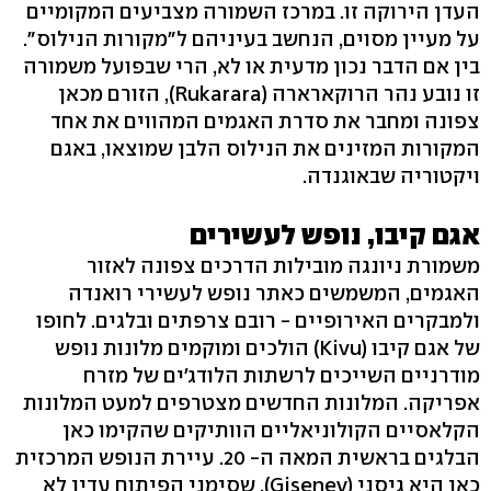
העדן הירוקה זו. במרכז השמורה מצביעים המקומיים
על מעיין מסוים, הנחשב בעיניהם ל"מקורות הנילוס".
בין אם הדבר נכון מדעית או לא, הרי שבפועל משמורה
זו נובע נהר הרוקארארה (Rukarara), הזורם מכאן
צפונה ומחבר את סדרת האגמים המהווים את אחד
המקורות המזינים את הנילוס הלבן שמוצאו, באגם
ויקטוריה שבאוגנדה.
אגם קיבו, נופש לעשירים
משמורת ניונגה מובילות הדרכים צפונה לאזור
האגמים, המשמשים כאתר נופש לעשירי רואנדה
ולמבקרים האירופיים - רובם צרפתים ובלגים. לחופו
של אגם קיבו (Kivu) הולכים ומוקמים מלונות נופש
מודרניים השייכים לרשתות הלודג'ים של מזרח
אפריקה. המלונות החדשים מצטרפים למעט המלונות
הקלאסיים הקולוניאליים הוותיקים שהקימו כאן
הבלגים בראשית המאה ה- 20. עיירת הנופש המרכזית
כאן היא גיסני (Giseney), שסימני הפיתוח עדין לא