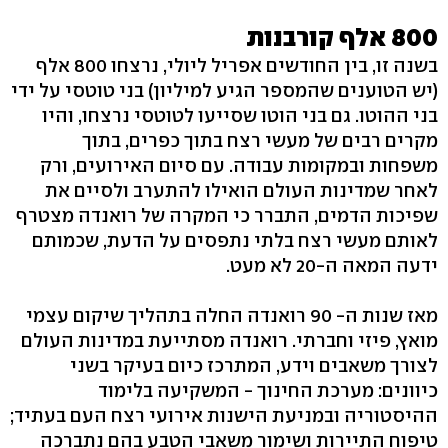
800 אלף קורבנות
בשנה זו, בין החודשים אפריל ליולי, נרצחו 800 אלף
(יש הטוענים שהמספר הגיע למיליון) בני טוטסי על ידי
בני ההוטו. גם בני הוטו שסייעו לטוטסי נרצחו, והיו
מקרים רבים של מעשי רצח בתוך כפרים, בתוך
משפחות ובמקומות עבודה. עם סיום האירועים, ורק
לאחר שמדינות העולם הואילו להתערב ולסיים את
שפיכות הדמים, התברר כי המקרה של רואנדה מצטרף
לאותם מעשי רצח בלתי נתפסים על הדעת, שכמותם
ידעה המאה ה-20 לא מעט.
מאז שנות ה- 90 רואנדה החלה בתהליך שיקום עצמי
מואץ, פיזי וחברתי. רואנדה מסתייעת במדינות העולם
לצורך משאבים וידע, המתרכז כיום בעיקר בשני
כיוונים: מערכת החינוך - המשקיעה בלימוד
ההיסטוריה ובמניעת הישנות אירועי רצח העם בעתיד;
טיפוח התיירות ושימור משאבי הטבע בהם נתברכה