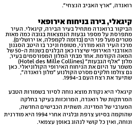
רואנדה, "ארץ האביב הנצחי".
קיגאלי, בירה בניחוח אירופאי
הביקור ברואנדה מתחיל בעיר הבירה, קיגאלי. העיר
מתפרסת על מספר גבעות הנמצאות בגובה כמה מאות
מטרים מעל פני הים (בדומה לקמפלה, או ירושלים).
מרכז העיר הוא מודרני, מטופח וניכר בו היטב הסגנון
האורבני האירופי שיצרו כאן הבלגים בשנות ה-50 של
המאה הקודמת. אחד מבתי המלון המפורסמים בעיר,
מלון "אלף הגבעות" (Hotel des Mille Collines)
משמר עד היום את הניחוח האירופי הקולוניאלי. כאן
גם צולמו חלקים מסרט הקולנוע "מלון רואנדה",
שתיעד את רצח העם ב-1994.
קיגאלי היא נקודת מוצא נוחה לסיור בשמורות הטבע
המרתקות של רואנדה, המרוכזות בעיקר בחלקה
המערבי של המדינה. תשתית הכבישים החדשה,
שהוקמה בסיוע צרפת ובלגיה אחרי 1994 היא מודרנית
ונוחה, ואין כל קושי לנהוג באופן עצמאי.