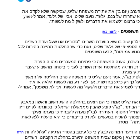
 הערב (יום ב') את עתירת משפחת שליט, שביקשה שלא לקדם את
הסדר הרגיעה ללא שחרורו של בנם, גלעד. נועם שליט, אביו של גלעד, אמר ל-ynet
 ברצונו "לשמוע את הדברים ולשקול מה לעשות".
השופטים -
לחצו כאן
ש לדון שוב בנושא בוועדת השרים. "סבורים אנו שעל ועדת השרים
א הספציפי של גלעד שליט, זאת כדי שההחלטות תהיינה בהירות לכל
מנוע עמימות", קבעו השופטים.
 בשבת, טענה המשפחה כי פתיחת המעברים מהווה הפרת
ת, חריגה מהחלטת ועדת השרים לענייני ביטחון מהשבוע שעבר
 קיצונית.
טת בג"ץ, אמר נועם שליט כי המשפחה טרם החליטה על המשך
ל כך רק כרגע בחדשות. אני לא יודע מה לעשות הלאה או איך
צריך לשמוע את הדברים ולשקול מה לעשות. אני לא משפטן", אמר ל-
גו את שליט אמרו כי הם רואים בהחלטה הישג חשוב וראשון במאבק
הביתה. "בג"ץ קובע שהבין מממשלת ישראל כי בכוונתה לקיים דיון
ל החייל החטוף. העתירה לבג"ץ נועדה להבהיר כי מעתה ואילך
טרך להוכיח במעשים ולא רק בדיבורים כי היא פועלת ללא לאות
תה", מסרו.
 הודיעה המדינה לבג"ץ כי כל עיכוב בהסדר הרגיעה "עלול להיות
הרה
סבורה שאין מקום שבית המשפט יתערב בהחלטת הקבינט. השרים