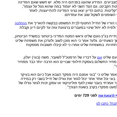
מצביעים. המידע שהוצג בפניהם היה מלא. יש חשש שאם המדינה
ת הקבינט, גם הצד השני לא יעמוד במה שהוא נטל על עצמו",
ליטות. בתום הדיון יצאו נציגי המדינה להתייעצות, לאחר
 השופטים לשקול שוב את עמדתם.
ו הוריו של החייל החטוף לבית המשפט בבקשה להאריך את
ההחלטה
לפיה לא יחול שינוי במעברים ברצועת עזה עד לקיום דיון וקבלת
יית בג"ץ נועם שליט וראש המטה המדיני-ביטחוני במשרד הביטחון,
 כשעתיים. גלעד אמר כי הוא מוכן לשוב ולעדכן את משפחת שליט
ויות. במשפחת שליט אמרו כי לא קיבלו תשובות מספקות
ועם שליט
על דבריו של הרמטכ"ל לשעבר, משה (בוגי) יעלון,
זעם
 מחיר התשלום בעסקת חילופי שבויים הוא הרבה יותר כבד ממחיר
".
שיחה עם ynet אמר שליט כי "בוגי אמנם היה מפקד הצבא אבל כיום הוא בעיקר
 בוגי וכל אחד אחר יכול לגזור את גורלו של חייל בשבי רק במידה
 אמרתי בעבר שאין לאף פוליטיקאי או עסקן זכות לגזור גורלו של
למעט מפקדו בקרב בשעת הצורך".
לפני 729 ימים
 לרצועת עזה
ה? כתבו לנו