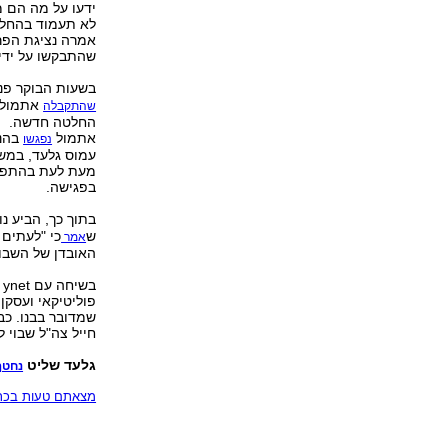
ידעו על מה הם 
לא תעמוד בהחלט
אמרה נציגת הפרק
שהתבקשו על ידי
בשעות הבוקר פנ
אתמול ו
שהתקבלה
החלטה חדשה.
אתמול
בהנח
נפגשו
עמוס גלעד, במשך
מעת לעת בהתפתח
בפגישה.
בתוך כך, הביע נ
ש
כי "לעתים
אמר
האובדן של השבוי
ב
פוליטיקאי ועסקן.
שמדובר בבנו. כבר
חייל צה"ל שבוי 
גלעד שליט
נחטף
מצאתם טעות בכתב