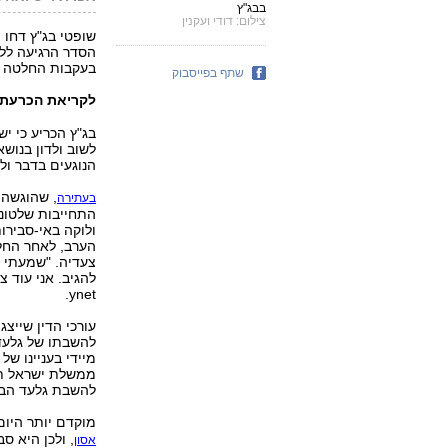
בבג"ץ
צילום: דודי ועקנין
שופטי בג"ץ דחו
בעקבות החלטה כי
שתף בפייסבוק
לקריאת הכרעת 
בג"ץ הכריע כי י
לשוב ולדון בנוש
הנוגעים בדבר ול
, שהוגשה
בעתירה
התחייבות שלטוני
ולוקה באי-סבירות
הערב, לאחר החל
צעדיה. "שמעתי ע
להגיב. אני עוד 
ynet.
עורכי הדין שייצ
להשבתו של גלעד 
מיידי בעניינו ש
ממשלת ישראל תצ
להשבת גלעד הבי
מוקדם יותר היום
, ולכן היא 
אסון