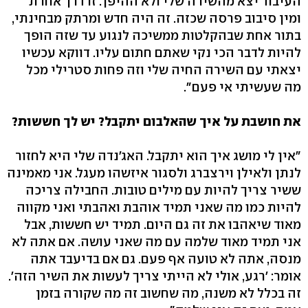
העיבוד יצא מהשירה שלי ולא ההיפך. זו דרך אחרת
ומין סיבוב פרסה שכזה. זה היה חדש ומרתק מבחינתי,
בתור אחת שבהקלטות ממשיכה לנגוע עד שזה הופך
להיות לדבר הכי נקי שאתם חתום עליו. דווקא עכשיו
יצאתי עם השירה החיה שלי וזה פחות סטרילי מכל
מה שעשיתי אי פעם".
את חושבת על איך שהאלבום יתקבל? יש לך חששות?
"אין לי מושג איך הוא יתקבל. האג'נדה שלי היא לחזור
לנתן ולאילן וירצברג ולסגור איזשהו מעגל. אני מאמינה
ששיר צריך להיות עם מילים טובות. החבילה צריכה
להיות כמו מה שאני תמיד אוהבת ואהבתי ואני מקווה
מאוד שיאהבו את זה גם היום. תמיד יש חששות, אבל
אני תמיד מאוד שלמה עם מה שאני עושה. אם אתה לא
מנסה, אתה לא טועה אף פעם. גם אם בדיעבד אתה
אומר: 'רגע, אולי לא הייתי צריך לעשות את השיר הזה'.
זה בכלל לא משנה, מה שחשוב זה מה שקורה בזמן