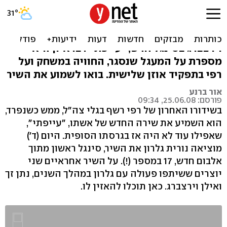
סיבוב פרסה שכזה
נורית גלרון חוזרת לעבוד עם נתן זך ואילן
וירצברג בסינגל חדש, "עייפתי". בראיון היא
מספרת על המעגל שנסגר, החוויה במשחק ועל
רפי בתפקיד אוזן שלישית. בואו לשמוע את השיר
אור ברנע
פורסם: 25.06.08, 09:34
בשידורו האחרון של רפי רשף בגלי צה"ל, ממש כשנפרד,
הוא השמיע את שירה החדש של אשתו, "עייפתי",
שאפילו עוד לא היה אז בגרסתו הסופית. היום (ד')
מוציאה נורית גלרון את השיר, סינגל ראשון מתוך
אלבום חדש, 17 במספר (!). על השיר אחראיים שני
יוצרים ששיתפו פעולה עם גלרון במהלך השנים, נתן זך
ואילן וירצברג. כאן תוכלו להאזין לו.