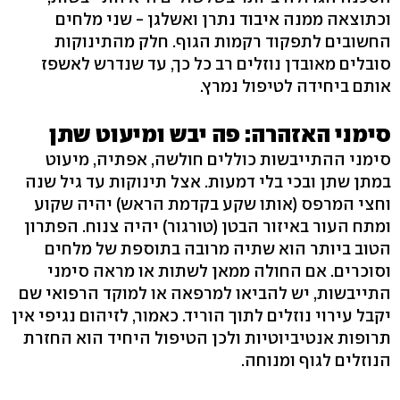
וכתוצאה ממנה איבוד נתרן ואשלגן - שני מלחים
החשובים לתפקוד רקמות הגוף. חלק מהתינוקות
סובלים מאובדן נוזלים רב כל כך, עד שנדרש לאשפז
אותם ביחידה לטיפול נמרץ.
סימני האזהרה: פה יבש ומיעוט שתן
סימני ההתייבשות כוללים חולשה, אפתיה, מיעוט
במתן שתן ובכי בלי דמעות. אצל תינוקות עד גיל שנה
וחצי המרפס (אותו שקע בקדמת הראש) יהיה שקוע
ומתח העור באיזור הבטן (טורגור) יהיה צנוח. הפתרון
הטוב ביותר הוא שתיה מרובה בתוספת של מלחים
וסוכרים. אם החולה ממאן לשתות או מראה סימני
התייבשות, יש להביאו למרפאה או למוקד הרפואי שם
יקבל עירוי נוזלים לתוך הוריד. כאמור, לזיהום נגיפי אין
תרופות אנטיביוטיות ולכן הטיפול היחיד הוא החזרת
הנוזלים לגוף ומנוחה.