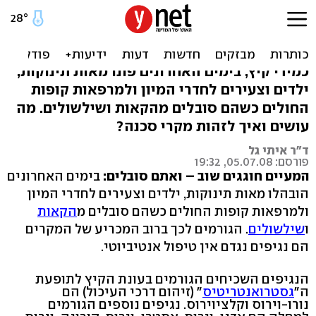
מגיפת שלשולים והקאות בכל
הארץ
כמידי קיץ, בימים האחרונים פונו מאות תינוקות,
ילדים וצעירים לחדרי המיון ולמרפאות קופות
החולים כשהם סובלים מהקאות ושילשולים. מה
עושים ואיך לזהות מקרי סכנה?
ד"ר איתי גל
פורסם: 05.07.08, 19:32
המעיים חוגגים שוב – ואתם סובלים:
בימים האחרונים
הובהלו מאות תינוקות, ילדים וצעירים לחדרי המיון
ולמרפאות קופות החולים כשהם סובלים מ
הקאות
ו
שילשולים
. הגורמים לכך ברוב המכריע של המקרים
הם נגיפים נגדם אין טיפול אנטיביוטי.
הנגיפים השכיחים הגורמים בעונת הקיץ לתופעת
ה"
גסטרואנטריטיס
" (זיהום דרכי העיכול) הם
נורו-וירוס וקלציוירוס. נגיפים נוספים הגורמים