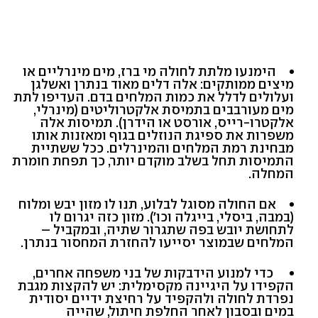
הימנעו מלתת לחולה מי ברז, מים מינרליים או
מיצים ממותקים: אלה דלים מאוד בנתרן ואשלגן
ועלולים לדלל את כמות המלחים בדם. העדיפו לתת
מים מעורבבים בתמיסת אלקטרוליטים (מינרלי,
אלקטרו-רייס, אורסט או הידרן). תמיסות אלה
משפרות את ספיגת הנוזלים בגוף ומאזנות אותו
מבחינת רמת המלחים והמינרלים. ככל ששתיית
התמיסות תחל בשלב מוקדם יותר, כך תפחת חומרת
המחלה.
אם החולה מסוגל לבלוע, תנו לו מזון יבש ומלוח
(במבה, ביסלי, בייגלה וכו'). מזון כזה יגרום לו
לתחושת יובש בפה שתגרור שתיה, ובמקביל –
המלחים שבמוצר יסייעו להחזרת המחסור בנתרן.
כדי למנוע הידבקות של בני משפחה אחרים,
הקפידו על היגיינה מקסימלית: יש להקצות מגבת
נפרדת לחולה ולהקפיד על רחיצת ידיים יסודית
במים ובסבון לאחר החלפת חיתול, שהייה