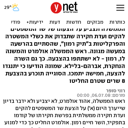
ועדת החקירה בתיק רמון: 8
שרים מתנדנדים
הממשלה תצביע על הצעתו של שר המשפטים
להקים ועדת חקירה שתבדוק את כשלי המשטרה
והפרקליטות ב"תיק רמון", שהסתיים בהרשעה
במעשה מגונה. ראש הממשלה אולמרט והמשנה
לו, רמון - לא ישתתפו בהצבעה. כך גם השרה
הנחקרת, אברהם-בלילא. שמונה הודיעו כי יתנגדו
להצעה, חמישה יתמכו. הסוגייה תוכרע בהצבעת
8 שרים שטרם החליטו
רוני סופר
פורסם: 06.07.08, 00:00
ראש הממשלה, אהוד אולמרט, לא יצביע ולא ידבר בדיון
שייערך היום (א') על הצעת שר המשפטים להקים
ועדת חקירה ממשלתית בפרשת חקירתו של קודמו
בתפקיד, השר חיים רמון. אולמרט החליט כך כדי למנוע