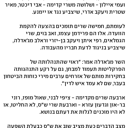
ועמי איילון - ושלושה משרי קדימה - אבי דיכטר, מאיר
שטרית ויעקב אדרי, שיצביע נגד או יימנע.
לעומתם, חמישה שרים תומכים בהצעה להקמת
הוועדה. אלו הם פרידמן עצמו, זאב בוים, שרי
הגמלאים, רפי איתן ויעקב בן-יזרי וראלב מג'אדלה,
שיצביע בניגוד לדעת חבריו מהעבודה.
השר מג'אדלה אמר: "ראוי שהתנהלותה של
הפרקליטות תעמוד למבחן, גם על רקע התנהגותה
בחקירות מותם של אזרחים ערבים מירי כוחות הביטחון
בעבר, שם לא עמד איש לדין".
ארבעה שרים מקדימה - ציפי לבני, שאול מופז, רוני
בר-און וגדעון עזרא - וארבעת שרי ש"ס, לא החליטו, או
לא היו מוכנים לגלות את דעתם בנושא.
מצב הדברים כעת מציב שוב את ש"ס כבעלת השפעה