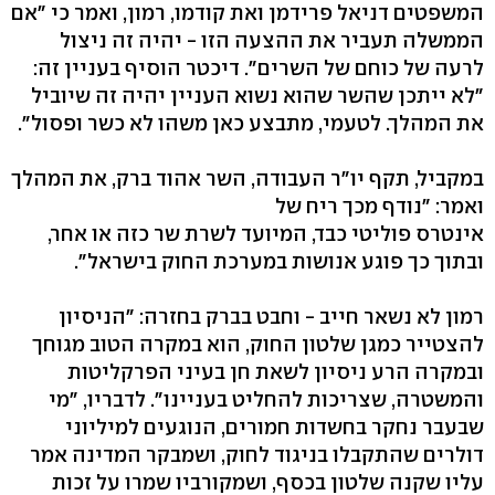
המשפטים דניאל פרידמן ואת קודמו, רמון, ואמר כי "אם
הממשלה תעביר את ההצעה הזו - יהיה זה ניצול
לרעה של כוחם של השרים". דיכטר הוסיף בעניין זה:
"לא ייתכן שהשר שהוא נשוא העניין יהיה זה שיוביל
את המהלך. לטעמי, מתבצע כאן משהו לא כשר ופסול".
במקביל, תקף יו"ר העבודה, השר אהוד ברק, את המהלך
ואמר: "נודף מכך ריח של
אינטרס פוליטי כבד, המיועד לשרת שר כזה או אחר,
ובתוך כך פוגע אנושות במערכת החוק בישראל".
רמון לא נשאר חייב - וחבט בברק בחזרה: "הניסיון
להצטייר כמגן שלטון החוק, הוא במקרה הטוב מגוחך
ובמקרה הרע ניסיון לשאת חן בעיני הפרקליטות
והמשטרה, שצריכות להחליט בעניינו". לדבריו, "מי
שבעבר נחקר בחשדות חמורים, הנוגעים למיליוני
דולרים שהתקבלו בניגוד לחוק, ושמבקר המדינה אמר
עליו שקנה שלטון בכסף, ושמקורביו שמרו על זכות