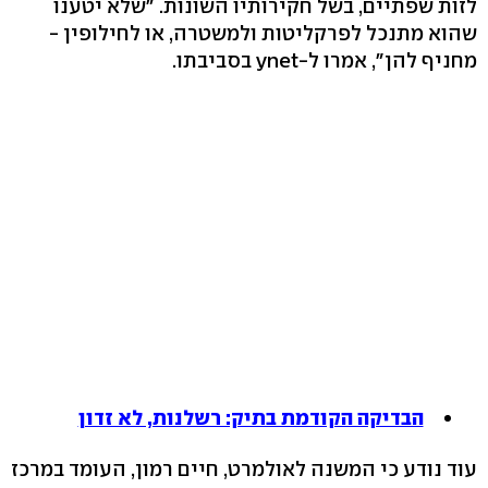
לזות שפתיים, בשל חקירותיו השונות. "שלא יטענו
שהוא מתנכל לפרקליטות ולמשטרה, או לחילופין -
מחניף להן", אמרו ל-ynet בסביבתו.
הבדיקה הקודמת בתיק: רשלנות, לא זדון
עוד נודע כי המשנה לאולמרט, חיים רמון, העומד במרכז