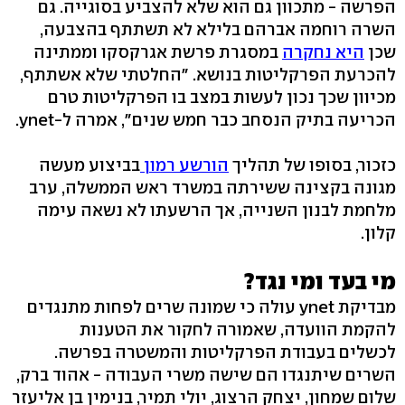
הפרשה - מתכוון גם הוא שלא להצביע בסוגייה. גם
השרה רוחמה אברהם בלילא לא תשתתף בהצבעה,
שכן
היא נחקרה
במסגרת פרשת אגרקסקו וממתינה
להכרעת הפרקליטות בנושא. "החלטתי שלא אשתתף,
מכיוון שכך נכון לעשות במצב בו הפרקליטות טרם
הכריעה בתיק הנסחב כבר חמש שנים", אמרה ל-ynet.
כזכור, בסופו של תהליך
הורשע רמון
בביצוע מעשה
מגונה בקצינה ששירתה במשרד ראש הממשלה, ערב
מלחמת לבנון השנייה, אך הרשעתו לא נשאה עימה
קלון.
מי בעד ומי נגד?
מבדיקת ynet עולה כי שמונה שרים לפחות מתנגדים
להקמת הוועדה, שאמורה לחקור את הטענות
לכשלים בעבודת הפרקליטות והמשטרה בפרשה.
השרים שיתנגדו הם שישה משרי העבודה - אהוד ברק,
שלום שמחון, יצחק הרצוג, יולי תמיר, בנימין בן אליעזר