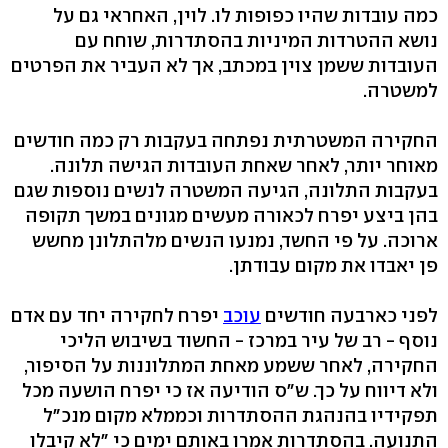
כמה עובדות שהיו כפופות לו. לוין, האחראי גם על
נושא ההטרדות המיניות בהסתדרות, שוחח עם
העובדות ששמן צוין במכתב, אך לא העביר את הפרטים
למשטרה.
החקירה המשטרתית נפתחה בעקבות רק כמה חודשים
מאוחר יותר, לאחר שאחת העובדות הגישה תלונה.
בעקבות התלונה, הגיעה המשטרה לנשים נוספות שגם
בהן ביצע יפרח לכאורה מעשים מגונים במשך תקופה
ארוכה. על פי החשד, נמנעו הנשים מלהתלונן מחשש
פן יאבדו את מקום עבודתן.
לפני כארבעה חודשים
עוכב
יפרח לחקירה יחד עם אדם
נוסף - רב של עיר במרכז - החשוד בשיבוש הליכי
החקירה, לאחר ששמע מאחת המתלוננות על הסיפור,
ולא דיווח על כך. ש"ס הודיעה אז כי יפרח הושעה מכל
תפקידיו בהנהגת ההסתדרות וכממלא מקום מנכ"ל
התנועה. בהסתדרות אמרו באותם ימים כי "לא קיבלו