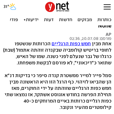
קנדה: זוהתה אחת מכפות
הרגליים הכרותות
None
AP
פורסם: 20.07.08, 02:36
אחת מבין
חמש כפות הרגליים
הכרותות שנשטפו
לחופי בריטיש קולומביה שבקנדה זוהתה אתמול (שבת)
כרגלו של גבר שנעלם לפני כשנה. שמו של האיש,
שתואר כ"דיכאוני", לא פורסם לבקשת משפחתו.
סמל פייר למייר ממשטרת קנדה סיפר כי בדיקות דנ"א
הן שהביאו לזיהוי. כף הרגל הזו היא הראשונה מבין
חמש כפות הרגליים שזוהתה על ידי החוקרים, מאז
תחילת הפרשה בחודש אוגוסט אשתקד, אז נמצאו שתי
כפות רגליים כרותות באיים המרוחקים כ-40
קילומטרים מהעיר ונקובר.