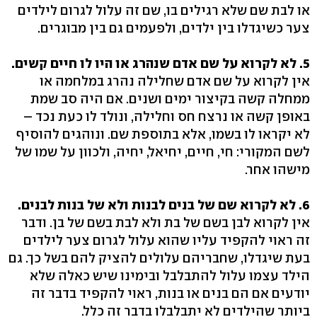
או לבת שם שלא רגילים בו, שם זה עלול לגרום לילדים
צער כשיגדלו בין ילדים, ולפעמים גם בין מבוגרים.
5. לא לקרוא על שם אדם שנהרג או היו לו חיים קשים.
אין לקרוא על שם אדם שחלילה נהרג במלחמה או
ממחלה קשה בקיצור ימים ושנים. אם היה סב שמת
באופן קשה או נרצח חס וחלילה, ונולד לו כעת נכד –
לא יקראו לו בשמו, אלא בתוספת שם. ונוהגים להוסיף
לשם המקורי: חי, חיים, יחיאל, יחיה, ולכוון על שמו של
מישהו אחר.
6. לא לקרוא שם של בנים לבנות ולא של בנות לבנים.
אין לקרוא לבן בשם של בת ולא לבת בשם של בן. ודבר
זה ראוי להקפיד עליו שהוא עלול לגרום צער לילדים
בעת שיגדלו, שחבריהם עלולים להציק להם בשל כך. גם
הילד עצמו עלול להתבלבל ובימינו שיש כאלה שלא
יודעים אם הם בנים או בנות, ראוי להקפיד בדבר זה
ביותר שהילדים לא יתבלבלו בדבר זה כלל.