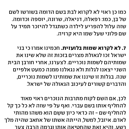
כמו כן ראוי לא לקרוא לבת בשם הדומה בשורשו לשם
של בן, כמו: רפאלה, דניאלה, שרונה, יוספה וכדומה.
שזה עלול להפריע לילדה כשתגדל להיזכר תמיד על
שם פלוני שעל שמו היא קרויה.
7. לא לקרוא שמות בלועזית.
חכמינו אמרו כי בני
ישראל זכו לגאולת מצרים בזכות זה שלא שינו את
שמותיהם לשמות נוכריים. לצערנו, אחרי חורבן הבית
השני יצאנו לגלות ולא נגאלנו ממנה כמעט אלפיים
שנה. בגלות זו שיננו את שמותינו לשמות נוכריים,
והדברים קשורים לעיכוב הגאולה של ישראל.
לכן, אם השם לקוח מתרבות הנוכרים ראוי מאוד
להחליף אותו בשם עברי. ואף על פי שזה לא כל כך קל
להחליף שם - זה כדאי כיון ששֵם הוא משהו מהותי
לאדם. איזבל, למשל, הייתה אשתו של אחאב שהיה מלך
רשע, והיא זאת שהחטיאה אותו וגרמה הרבה צער