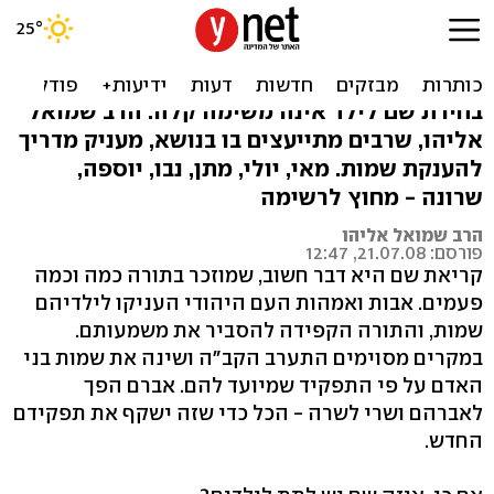
עשרת הדברות לבחירת שם
לילד
בחירת שם לילד אינה משימה קלה. הרב שמואל
אליהו, שרבים מתייעצים בו בנושא, מעניק מדריך
להענקת שמות. מאי, יולי, מתן, נבו, יוספה,
שרונה - מחוץ לרשימה
הרב שמואל אליהו
פורסם: 21.07.08, 12:47
קריאת שם היא דבר חשוב, שמוזכר בתורה כמה וכמה
פעמים. אבות ואמהות העם היהודי העניקו לילדיהם
שמות, והתורה הקפידה להסביר את משמעותם.
במקרים מסוימים התערב הקב"ה ושינה את שמות בני
האדם על פי התפקיד שמיועד להם. אברם הפך
לאברהם ושרי לשרה - הכל כדי שזה ישקף את תפקידם
החדש.