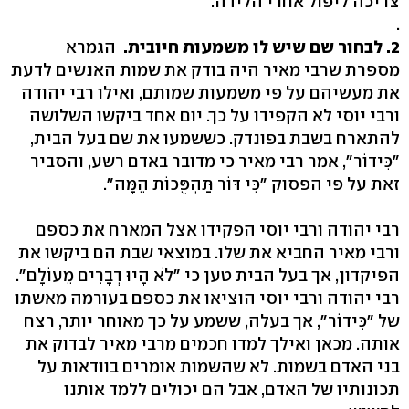
צריכה ליפול אחרי הלידה.
.
2. לבחור שם שיש לו משמעות חיובית.
הגמרא
מספרת שרבי מאיר היה בודק את שמות האנשים לדעת
את מעשיהם על פי משמעות שמותם, ואילו רבי יהודה
ורבי יוסי לא הקפידו על כך. יום אחד ביקשו השלושה
להתארח בשבת בפונדק. כששמעו את שם בעל הבית,
"כִּידוֹר", אמר רבי מאיר כי מדובר באדם רשע, והסביר
זאת על פי הפסוק "כִּי דּוֹר תַּהְפֻּכוֹת הֵמָּה".
רבי יהודה ורבי יוסי הפקידו אצל המארח את כספם
ורבי מאיר החביא את שלו. במוצאי שבת הם ביקשו את
הפיקדון, אך בעל הבית טען כי "לֹא הָיוּ דְבָרִים מֵעוֹלָם".
רבי יהודה ורבי יוסי הוציאו את כספם בעורמה מאשתו
של "כִּידוֹר", אך בעלה, ששמע על כך מאוחר יותר, רצח
אותה. מכאן ואילך למדו חכמים מרבי מאיר לבדוק את
בני האדם בשמות. לא שהשמות אומרים בוודאות על
תכונותיו של האדם, אבל הם יכולים ללמד אותנו