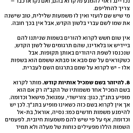
נכריים. ראוי להמנע מלקרוא בהם, ואם נקראו כבר –
צריך להחליפם.
מי שיש שם לועזי ואין לו משמעות שלילית, טוב שישנה
את שמו לשם עברי בלשון הקדש, אבל אין בכך חובה.
אין שום חשש לקרוא להורים בשמות שניתנו להם
ביידיש או בלאדינו, שהם תרגומים של לשון הקדש,
שנכנסו לשפת היהודים באותן תקופות. אבל
כשקוראים על שם סבא או סבתא ששמם הוא בשפות
אלו - יש לקרוא על שמם בתרגום השם לעברית.
8. להיזהר בשם שמכיל אותיות קודש.
מותר לקרוא
בשם המכיל אחד משמותיו של הקב"ה רק אם הוא
מופיע בתנ"ך, כגון: צורישדי, עמנואל, מישאל וכדומה.
אך אין לקרוא בשם כזה כשאינו מופיע בתנ"ך. לכן יש
להימנע משמות חדשים כמו: נסיה, אוראל, בת-אל
וכדומה, אף על פי שיש להם משמעות חיובית. לפעמים
השמות הללו מפעילים כוחות של מעלה ולא תמיד