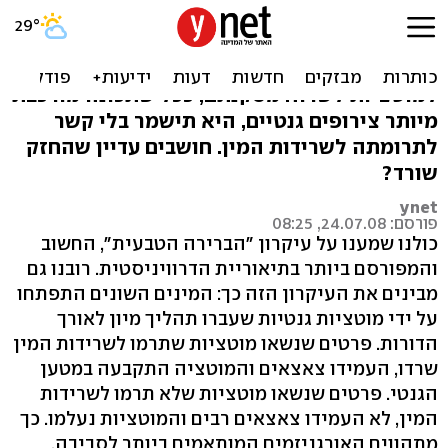
ביולוגים: לא תמיד החזק שורד
קבוצה של חוקרים מטקסס בדקו מה גורם
למוטציות לשרוד. מסקנתם, ככל שתכונה מורכבת
מיותר צירופים גנטיים, היא תישמר בלי קשר
לתרומתה לשרידות המין. חושבים עדיין שהחזק
שורד?
ynet
פורסם: 24.07.08, 08:25
כולנו שמענו על עיקרון "הברירה הטבעית", החשוב
והמפורסם ביותר בתיאוריית הדרוויניסטית. רובנו גם
מבינים את העיקרון הזה כך: המינים השונים התפתחו
על ידי מוטציות גנטיות שעברו תהליך מיון לאורך
הדורות. פרטים שנשאו מוטציות שתרמו לשרידות המין
שרדו, העמידו צאצאים והמוטציה התקבעה במטען
הגנטי. פרטים שנשאו מוטציות שלא תרמו לשרידות
המין, לא העמידו צאצאים רבים והמוטציות נעלמו. כך
מתהווים האורגניזמים המותאמים ביותר לסביבה.