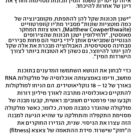
איזה קריטריון משמר המין תכונות מסוימות וחורץ את
דינן של אחרות להיכחד.
"ישנן תכונות שקל להן להתפתח, מקומבינציה של
כמה מוטציות שונות" מסביר מת'יו קוופרטווייט
(Matthew Cowperthwaite), ראש צוות המחקר
מאוסטין, "ולחילופין ישנן תכונות שהצירופים
הגנטיים שמביאים אותן לידי ביטוי הם פחות סבירים
מבחינה סטטיסטית. האבולוציה מבכרת את אלה שקל
להן יותר להיווצר, גם כשהן לא הטובות ביותר לצורך
הישרדות המין".
כדי לבחון את הנושא השתמשו המדענים בתוכנת
מחשב, ודימו באמצעותה אוכלוסיה של מולקולות RNA
באורך של 12 – 18 נוקליאוטידים. הם הניחו למולקולות
להתקיים כאוכלוסיה מתרבה לאורך מיליון דורות
וקבעו שני פרמטרים חשובים: ראשית, קבעו מבנה של
מולקולה שהוגדר כמבנה מטרה, כלומר, כאשר מולקולה
מסוימת התקפלה והתחלקה עד שהיא הגיעה למבנה
הזה עצרו את הניסוי. שנית, הגדירו החוקרים את
ה"חזק" שישרוד. מידת ההתאמה של צאצא (fitness)