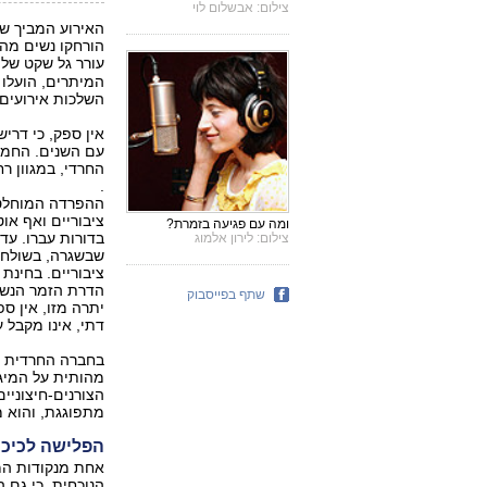
צילום: אבשלום לוי
האירוע המביך ש
הורחקו נשים מה
עורר גל שקט של ב
המיתרים, הועלו 
השלכות אירועים 
אין ספק, כי דרי
עם השנים. החמרת
החרדי, במגוון רח
.
ההפרדה המוחלטת
ציבוריים ואף או
ומה עם פגיעה בזמרת?
בדורות עברו. עדי
צילום: לירון אלמוג
שבשגרה, בשולחנו
ציבוריים. בחינת
הדרת הזמר הנשי 
שתף בפייסבוק
יתרה מזו, אין ספ
דתי, אינו מקבל 
בחברה החרדית מ
מהותית על המיגז
הצורנים-חיצוניי
מתפוגגת, והוא 
הפלישה לכיכר
אחת מנקודות המ
הנוכחית, כי גם 