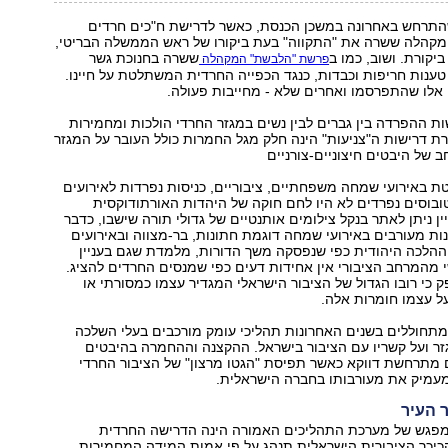
התרחש באחרונה במשכן הכנסת, כאשר לדרישת ח"כים חרדים
מקהלה ששרה את "התקווה" בעת ביקורו של ראש הממשלה הבריטי,
יקורת. ושוב, כמו ב
ששרה בחנוכת גשר
פרשת "הלבשת" המקהלה
טענות חריפות וכבדות, כנגד הכפייה החרדית המשתלטת על חיינו.
אלו שהתפרסמו ואחרים שלא - מחייבות פעולה.
שות ההפרדה בין גברים לבין נשים במגזר החרדי הולכות ומחמירות
 דרישות ה"צניעות" הינה חלק מגל החמרות כולל העובר על המגזר
ב של היבטים חיצוניים-צורניים
 באירועי שמחה משפחתיים, ציבוריים, כניסות נפרדות לאירועים
טובוסים נפרדים לא היו לחם חוקה של היהדות האורתודוקסית
ין ניתן לאתר בנקל צילומים אותנטיים של גדולי תורה שישבו, כדבר
ת מעורבים באירועי שמחה דוגמת חתונות, בר-מצווה ובאירועים
 ההלכה היהודית כפי שנפסקה משך הדורות, מלמדת שגם בעניין
מהמרחב הציבורי אין אחידות דעים כפי שמנסים החרדים להציג.
ק כי רובו הגדול של הציבור הישראלי המגדיר עצמו כמסורתי או
על עצמו חומרות אלה.
תחוללים בשנים האחרונות תהליכי עומק מורכבים בעלי השלכה
ר ועל קשריו עם הציבור בישראל. ההקצנה וההחמרה בהיבטים
ם מתרחשת דווקא כאשר תפיסת "הגטו מרצון" של הציבור החרדי
מעמיק את מעורבותו בחברה הישראלית.
 העיר
פגש של מערכת התהליכים האמורה הינה הדרישה החרדית
הכיכר הציבורית הישראלית תנהג על פי אמות המידה המחמירות