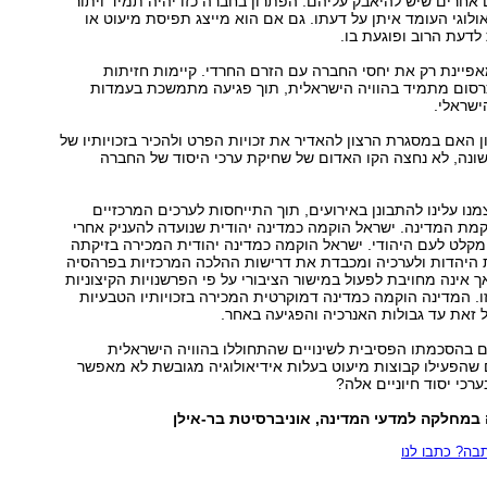
 אחרים שיש להיאבק עליהם. הפתרון בחברה כזו יהיה תמיד ויתור
אולוגי העומד איתן על דעתו. גם אם הוא מייצג תפיסת מיעוט או
דעת הרוב ופוגעת בו.
אפיינת רק את יחסי החברה עם הזרם החרדי. קיימות חזיתות
כרסום מתמיד בהוויה הישראלית, תוך פגיעה מתמשכת בעמדות
ישראלי.
 האם במסגרת הרצון להאדיר את זכויות הפרט ולהכיר בזכויותיו של
ונה, לא נחצה הקו האדום של שחיקת ערכי היסוד של החברה
מנו עלינו להתבונן באירועים, תוך התייחסות לערכים המרכזיים
מת המדינה. ישראל הוקמה כמדינה יהודית שנועדה להעניק אחרי
מקלט לעם היהודי. ישראל הוקמה כמדינה יהודית המכירה בזיקתה
היהדות ולערכיה ומכבדת את דרישות ההלכה המרכזיות בפרהסיה
ך אינה מחויבת לפעול במישור הציבורי על פי הפרשנויות הקיצוניות
ו. המדינה הוקמה כמדינה דמוקרטית המכירה בזכויותיו הטבעיות
 זאת עד גבולות האנרכיה והפגיעה באחר.
 בהסכמתו הפסיבית לשינויים שהתחוללו בהוויה הישראלית
שהפעילו קבוצות מיעוט בעלות אידיאולוגיה מגובשת לא מאפשר
רכי יסוד חיוניים אלה?
במחלקה למדעי המדינה, אוניברסיטת בר-אילן
ה? כתבו לנו