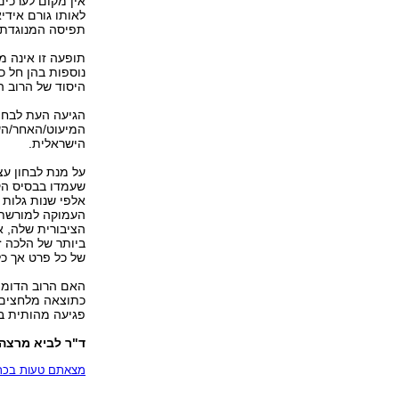
אין מקום לערכים
לאותו גורם אידי
תפיסה המנוגדת ל
תופעה זו אינה מ
נוספות בהן חל 
היסוד של הרוב ה
הגיעה העת לבחון
המיעוט/האחר/הש
הישראלית.
על מנת לבחון עצ
שעמדו בבסיס הק
אלפי שנות גלות 
העמוקה למורשת 
הציבורית שלה, א
ביותר של הלכה ז
של כל פרט אך כל
האם הרוב הדומם
כתוצאה מלחצים 
פגיעה מהותית בע
ד"ר לביא מרצה 
מצאתם טעות בכתב