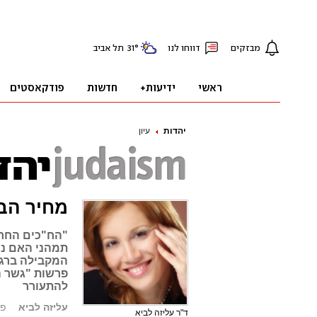
יהדות
עיון
מחיר הב
"הח"כים החרד
תמהני האם נש
המקבילה ברגש
פרשות "גשר ה
להתעורר
עליזה לביא
פורסם
ד"ר עליזה לביא