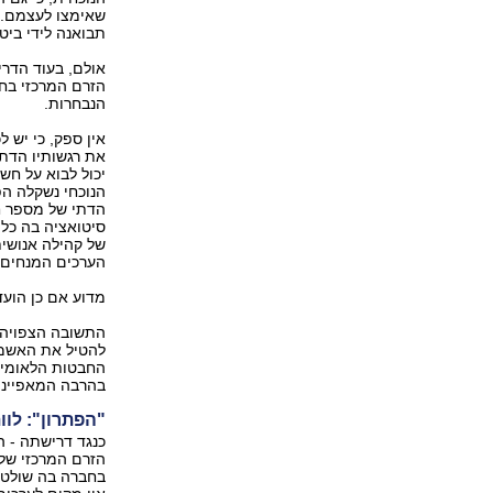
שאימצו לעצמם. א
תבואנה לידי ביט
אולם, בעוד הדרי
הזרם המרכזי בחב
הנבחרות.
אין ספק, כי יש 
את רגשותיו הדתי
יכול לבוא על חש
הנוכחי נשקלה ה
הדתי של מספר ח
סיטואציה בה כל ק
של קהילה אנושית 
הערכים המנחים 
מדוע אם כן הועד
התשובה הצפויה ה
להטיל את האשמה
החבטות הלאומי.
בהרבה המאפיינת
"הפתרון": לוו
כנגד דרישתה - ה
הזרם המרכזי של 
בחברה בה שולטים