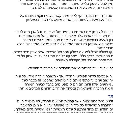
ין להטיל ספק בלגיטימיות דרישה זו. מגזר זה חפץ כי עמדותיו
וי ציבורי והוא מפעיל את המאמצים הלגיטימיים לשם כך.
שה החרדית מובנת ואף לגיטימית, קשה בעיני דווקא תגובתו של
רה הישראלית. לפחות כפי שהוא מיוצג ע"י רשויות השלטון
לכבד ככל שניתן את רגשותיו הדתיים של כל אדם. וכל שכן שיש לכבד
ים של יהודי בארצו שלו. אולם, כיבוד רגשותיו של אדם אחד אינו
בון פגיעה ברגשות אנושיים של אדם אחר. תמהני האם במקרה
פגיעה ברגשותיהן של נשות המקהלה כנגד הפגיעה המקבילה ברגש
ברי כנסת.
ו פעולה יוביל לפגיעה בחלק אחר של הציבור, אינה עניין נדיר בחייה
הטרוגנית. בדרך כלל ייפתר קונפליקט מסוג זה על ידי איזון על פי
את הזרם המרכזי של הקהילה האמורה.
פו על ידי יו"ר הכנסת רגשות החרדים על פני כבוד הנשים?
יא כניעה ללחץ הפוליטי החרדי. אך - תשובה זו קלה מידי. קל ונוח
 שוב ושוב על כתפי אותם פוליטיקאים שהפכנו זה מכבר לשק
 אירועים אלה ודומיהם הם סימפטומים בלבד לבעיה חמורה
 את החברה הישראלית ובעיקר את הרוב הדומם המרכיב אותה.
תר
לגיטימית לכשעצמה - של קבוצת המיעוט החרדי, לא מעמיד היום
החברה הישראלית כל ערך חיובי משותף עליו הוא מוכן להיאבק.
 ההדוניזם מחד והרצון ל"שקט תעשייתי" ו"אי עשיית גלים מאידך",