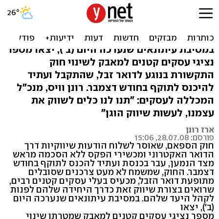
העסקים הקטנים יוצאים נגד
החוק למניעת ספאם
במסיבת עיתונאים שנערכה היום (ב'), יצאו מספר
נציגי עסקים קטנים למאבק לשינוי חוק
התקשורת בנוגע לדואר זבל, שהתקבל ועתיד
להיכנס לתוקף בחודש דצמבר. רונן וויס, מנכ"ל
המכללה לעסקים: "תנו לנו כלים לשווק את
עצמנו, לעשות שיווק הוגן"
ארז רונן
פורסם: 28.07.08, 15:06
חוק הספאם, שאוסר לשלוח הודעות שיווקיות דרך
הדואר האקטרוני ומכשירי הפקס ללא הסכמה מראש
מצד הנמען, עבר בכנסת ועתיד להכנס לתוקף בחודש
דצמבר. החוק, שמשמח לא מעט צרכנים שסובלים
מתופעת דואר הזבל, מכעיס בעלי עסקים קטנים רבים,
שרואים בצורת שיווק זאת כדרך היחידה שלהם לפנות
לקהל היעד שלהם. במסיבת עיתונאים שנערכה היום
(ב'), יצאו
מספר נציגי עסקים קטנים למאבק שמטרתו שינוי