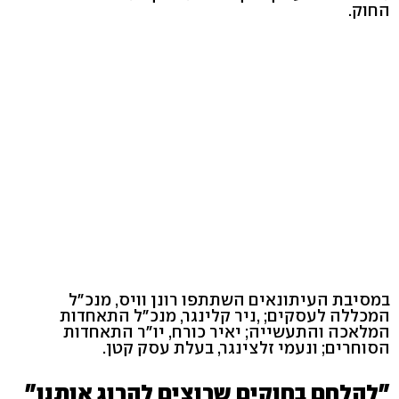
החוק.
במסיבת העיתונאים השתתפו רונן וויס, מנכ"ל
המכללה לעסקים; ,ניר קלינגר, מנכ"ל התאחדות
המלאכה והתעשייה; יאיר כורח, יו"ר התאחדות
הסוחרים; ונעמי זלצינגר, בעלת עסק קטן.
"להלחם בחוקים שרוצים להרוג אותנו"