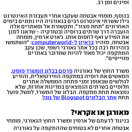
זמינים זמן רב.
בנוסף, מומחי אבטחה שעקבו אחרי תעבורת האינטרנט
גילו ששרתי אינטרנט רבים בגאורגיה היו נתונים בימים
האחרונים "תחת מצור", ותקשורת אל ומאתרים אלה
הועברה דרך שרתים ברוסיה ובטורקיה - שדאגו לסנן
את המידע ואף לחסום אותו. ג'ארט ארמין, מומחה
אבטחה, מזהיר
בראיון ל-computerworld
: "השתמשו
בזהירות רבה בכל אתר גאורגי רשמי, שכן עקב
המתקפה יכול מאוד להיות שמדובר באתרים
מזוייפים".
משרד החוץ של גאורגיה
פרסם בבלוג המשרד פוסט
,
המאשים את רוסיה במתקפה הווירטואלית, והודיע
לגולשים שבאופן זמני פתחה הממשלה אתרים
חלופיים בשרתים הנמצאים במדינות אחרות, שלא
נמצאות תחת מתקפה. הבלוג של המשרד, למשל, פועל
תחת
אתר הבלוגים Blogspot של גוגל
.
מאורגן או אקראי?
בניגוד לדעתם של ארמין ומשרד החוץ הגאורגי, מומחי
אבטחה אחרים לא בטוחים שההתקפה על גאורגיה