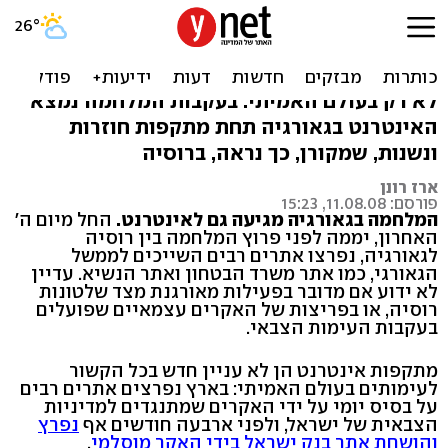
גאורגיה: המלחמה נמשכת גם
באינטרנט
לא רק בעולם האמיתי: בעקבות המלחמה נמצא
האינטרנט בגאורגיה תחת מתקפות חוזרות
ונשנות, שמקורן, כך נראה, ברוסיה
ארז רונן
פורסם: 11.08.08, 15:23
המלחמה בגאורגיה מגיעה גם לאינטרנט.
החל מיום ה'
האחרון, יממה לפני פרוץ המלחמה בין רוסיה
לגאורגיה, נפרצו אתרים רבים השייכים לממשל
הגאורגי, כמו אתר משרד הבטחון ואתר הנשיא. עדיין
לא ידוע אם מדובר בפעילות מאורגנת מצד שלטונות
רוסיה, או בפריצות של האקרים עצמאיים שפועלים
בעקבות העימות הצבאי.
מתקפות אינטרנט הן לא עניין חדש בכל הקשור
לעימותים בעולם האמיתי: בארץ נפרצים אתרים רבים
על בסיס יומי על ידי האקרים שמתנגדים למדיניות
הצבאית של ישראל, ולפני ארבעה חודשים אף
נפרץ
והושחת אתר בנק ישראל בידי האקר מוסלמי
.