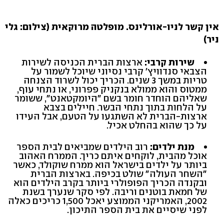
אין קשר לניו-אורלינס. מופלטה מרוקאית (צילום: גלי
ניר)
שירות קרבי:
ארצות הברית הכניסה לשירות
הצבאי סנדוויץ' קרבי נסיוני שיוכל לשמור על
טריות במשך 3 שנים. הכריך יכול לשרוד הצנחה
ממטוס והוא ממולא בנקניק פפרוני, או נתחי עוף,
שאליהם הוחדר חומר בשם "היומקטאנט", ששומר
על הלחות בתוך נתחי הבשר. חיילים בצבא
ארצות-הברית לא השתגעו על הטעם, אבל העידו
על כך שהוא בהחלט אכיל.
מנת ילדים:
רוב הילדים שמביאים לבית הספר
אוכל מהבית, לוקחים איתם כריך. הממרח האהוב
ביותר על ילדים בישראל הוא ממרח שוקולד, כאשר
"השחר העולה" שולט בכיפה. בארצות הברית
ובקנדה הכריך הפופולרי ביותר בקרב הילדים הוא
של חמאת בוטנים וריבה. לפי סקר שנערך בשנת
2002, האמריקני הממוצע יאכל 1,500 כריכים כאלה
לפני שיסיים את בית הספר התיכון.