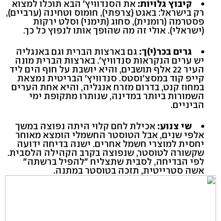
קיבוץ גלויות:
את הסנדוויץ' הבא תוכלו למצוא
רק בישראל: באגט (צרפתי), חומוס וטחינה (ערביים),
פסטרמה (רומנית), סחוג (תימני) וסלט ירקות
(ישראלי). אולי זה מה שהופך אותו לנפוץ כל כך.
גרים בכר(י)ך:
גם בארצות הברית וגם באנגליה
יש ערים הנקראות סנדוויץ'. בארצות הברית מונה
העיר 22 אלף תושבים, והיא יושבת על חוף הים ליד
קייפ קוד במסצ'וסטס. סנדוויץ' הבריטית נמצאת
במחוז קנט, בדרום מזרח אנגליה, והיא אחת הערים
השמורות ביותר במדינה, שנותרו מתקופת ימי
הביניים.
שי צנוע:
אכילת לחם קלוי היתה נפוצה במשך
אלפי שנים, אבל הטוסטר החשמלי הומצא מאוחר
יחסית למוצרי חשמל אחרים. ישנה בדיחה ידועה
שקשורה לטוסטר, שנפוצה בקרב הקהילה הלסבית.
לפי הבדיחה, לסבית שתצליח "להפיל ברשתה"
אשה סטרייטית, תזכה בטוסטר במתנה.