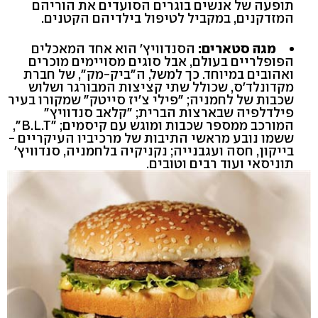
תופעה של אנשים בוגרים הסועדים את הוריהם
המזדקנים, במקביל לטיפול בילדיהם הקטנים.
מגה סטארים:
הסנדוויץ' הוא אחד המאכלים
הפופלריים בעולם, אבל סוגים מסויימים מוכרים
ואהובים במיוחד. כך למשל, ה"ביק-מק", של חברת
מקדונלד'ס, שכולל שתי קציצות המבורגר ושלוש
שכבות של לחמניה; "פילי צ'יז סייטק" שמקורו בעיר
פילדלפיה שבארצות הברית; "קלאב סנדוויץ"
המורכב ממספר שכבות ומוגש עם קיסמים; "B.L.T",
ששמו נובע מראשי התיבות של מרכיביו העיקריים -
בייקון, חסה ועגבנייה; נקניקיה בלחמניה, סנדוויץ'
תוניסאי ועוד רבים וטובים.