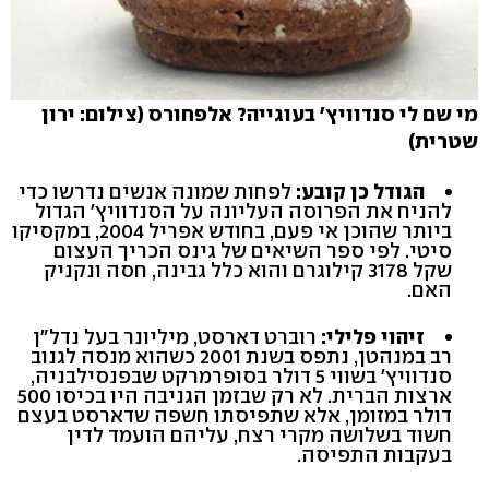
מי שם לי סנדוויץ' בעוגייה? אלפחורס (צילום: ירון
שטרית)
הגודל כן קובע:
לפחות שמונה אנשים נדרשו כדי
להניח את הפרוסה העליונה על הסנדוויץ' הגדול
ביותר שהוכן אי פעם, בחודש אפריל 2004, במקסיקו
סיטי. לפי ספר השיאים של גינס הכריך העצום
שקל 3178 קילוגרם והוא כלל גבינה, חסה ונקניק
האם.
זיהוי פלילי:
רוברט דארסט, מיליונר בעל נדל"ן
רב במנהטן, נתפס בשנת 2001 כשהוא מנסה לגנוב
סנדוויץ' בשווי 5 דולר בסופרמרקט שבפנסילבניה,
ארצות הברית. לא רק שבזמן הגניבה היו בכיסו 500
דולר במזומן, אלא שתפיסתו חשפה שדארסט בעצם
חשוד בשלושה מקרי רצח, עליהם הועמד לדין
בעקבות התפיסה.