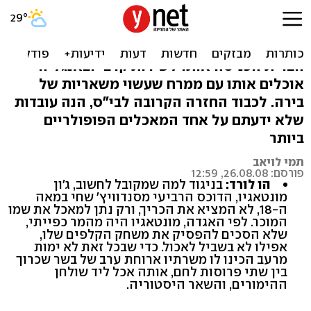
קטנות בצלחת: סנדוויץ'
הלורד סנדוויץ' בכלל לא המציא אותו, ארצות
הברית הכניסה אותו לשירות קרבי ובאנגליה
אוכלים אותו עם ממרח שעשוי משאריות של
בירה. לכבוד החזרה הקרובה לבי"ס, הנה עובדות
שלא ידעתם על אחד המאכלים הפופולריים
ביותר
תמי לויאב
פורסם: 26.08.08, 12:59
הו לורד:
בניגוד למה שמקובל לחשוב, ג'ון
מונטאגיו, הדוכס הרביעי מסנדוויץ' שחי במאה
ה-18, לא המציא את הכריך, ורק נתן למאכל את שמו
המוכר. לפי האגדה, מונטאגיו היה מהמר כפייתי,
שלא הסכים להפסיק את משחק הקלפים שלו,
אפילו לא בשביל לאכול. כדי שבכל זאת לא ימות
מרעב הכינו לו משרתיו ארוחת ערב של בשר שכרוך
בין שתי פרוסות לחם, אותה אכל ליד שולחן
ההימורים, והשאר היסטוריה.