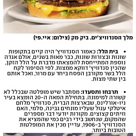
מלך הסנדוויצ'ים. ביק מק (צילום: איי.פי)
בית הלל:
כאמור הסנדוויץ' היה קיים בתקופות
שונות ובצורות שונות, כבר מאות בשנים, אולם אגדה
נוספת המתייחסת להמצאתו מדברת על הלל הזקן,
שהכין סנדוויץ' דווקא ממצות. לפי הסיפור לקח
הלל בשר מקורבן הפסח ביחד עם מרור, ואכל אותם
בין שתי מצות.
תרבחו ותסעדו:
מסתבר שיש מופלטה שבכלל לא
קשורה למימונה. בתחילת המאה ה-20 הומצא בעיר
ניו-אורלינס, שבארצות הברית, סנדוויץ' מלחם
איטלקי עגול שעליו מונחים גבינה, סלמי, האם
וזיתים קצוצים. מקורות יודעי דבר מספרים
שהמקום, שנחשב בידי רבים כמי שהמציא את
הסנדוויץ' ב-1906, עדיין מכין את המופלטות
הטובות ביותר.