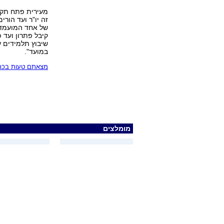
מעירית פתח תקו
זה יו"ר ועד הור
של אחד המועמדי
קיבל פתרון ועד פ
שיבוץ תלמידים ע
במועד".
מצאתם טעות בכתב
מומלצים