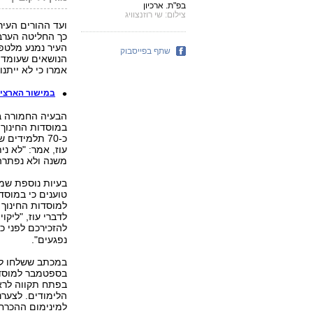
בפ"ת. ארכיון
צילום: שי רוזנצוויג
כך החליטה הערב 
העיר נמנע מלטפל
שתף בפייסבוק
הנושאים שעומדי
אמרו כי לא ייתנו
במישור הארצי:
הבעיה החמורה בי
במוסדות החינוך 
כ-70 תלמידים
עוז, אמר: "לא ני
משנה ולא נפתרה
בעיות נוספת שמצ
טוענים כי במוסדו
למוסדות החינוך 
לדברי עוז, "ליקו
להזכירכם לפני כ
נפגעים".
בספטמבר למוסדות
בפתח תקווה לרא
הלימודים. לצערנ
למינימום ההכרחי