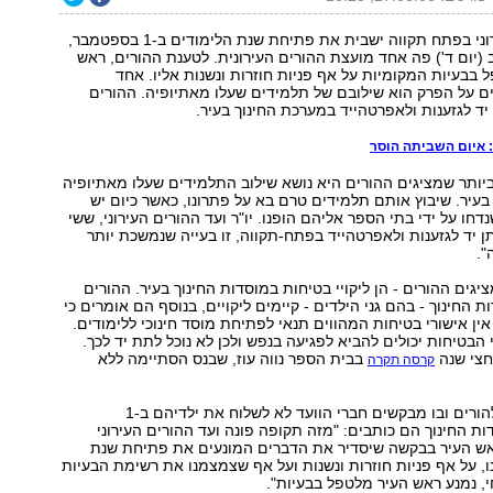
ועד ההורים העירוני בפתח תקווה ישבית את פתיחת שנת הלימודים ב-1 בספטמבר,
(יום ד') פה אחד מועצת ההורים העירונית. לטענת ההורים, ראש
 בבעיות המקומיות על אף פניות חוזרות ונשנות אליו. אחד
ם על הפרק הוא שילובם של תלמידים שעלו מאתיופיה. ההורים
 יד לגזענות ולאפרטהייד במערכת החינוך בעיר.
 איום השביתה הוסר
ותר שמציגים ההורים היא נושא שילוב התלמידים שעלו מאתיופיה
בעיר. שיבוץ אותם תלמידים טרם בא על פתרונו, כאשר כיום יש
 שנדחו על ידי בתי הספר אליהם הופנו. יו"ר ועד ההורים העירוני, ששי
תן יד לגזענות ולאפרטהייד בפתח-תקווה, זו בעייה שנמשכת יותר
".
יגים ההורים - הן ליקויי בטיחות במוסדות החינוך בעיר. ההורים
ת החינוך - בהם גני הילדים - קיימים ליקויים, בנוסף הם אומרים כי
אין אישורי בטיחות המהווים תנאי לפתיחת מוסד חינוכי ללימודים.
יי הבטיחות יכולים להביא לפגיעה בנפש ולכן לא נוכל לתת יד לכך.
חצי שנה
בבית הספר נווה עוז, שבנס הסתיימה ללא
קרסה תקרה
במכתב ששלחו להורים ובו מבקשים חברי הוועד לא לשלוח את ילדיהם ב-1
 החינוך הם כותבים: "מזה תקופה פונה ועד ההורים העירוני
ש העיר בבקשה שיסדיר את הדברים המונעים את פתיחת שנת
ו, על אף פניות חוזרות ונשנות ועל אף שצמצמנו את רשימת הבעיות
, נמנע ראש העיר מלטפל בבעיות".