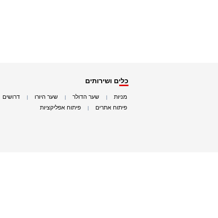
כלים ושירותים
מניות
שער הדולר
שער היורו
דרושים
|
|
|
|
פיתוח אתרים
פיתוח אפליקציות
|
|