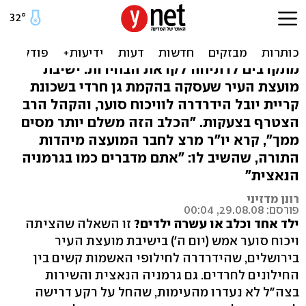
עימות בירושלים: "לחילונים
יש רק ילד וכלב"
מתקרבים לרתיחה לקראת הבחירות: ישיבת
מועצת העיר שעסקה בהקמת גן חרדי בשכונת
קריית יובל הידרדרה לוויכוח סוער, והקהל הרב
הצטרף בצעקות. "הכלב הזה משלם יותר מסים
ממך", קרא יו"ר מרצ לחבר המועצה מיהדות
התורה, שהשיב לו: "אתם מדברים כמו בגרמניה
הנאצית"
רונן מדזיני
פורסם: 29.08.08, 00:04
ילד אחד וכלב או עשרה ילדים?
זו השאלה שהציתה
ויכוח סוער אמש (יום ה') בישיבת מועצת העיר
בירושלים, שהידרדרה לחילופי האשמות קשים בין
החילונים לחרדים. גם גרמניה הנאצית והשירות
בצה"ל לא נעדרו מהעימות, שהחל על רקע דרישה