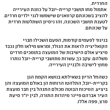
החרדית.
אתמול מחו תושבי קריית-יובל על כוונת העירייה
להציב בשכונתם קרוואנים שישמשו לגני ילדים חרדים.
לטענת תושבי השכונה, זהו ניסיון השתלטות חרדית
על שכונתם.
בניגוד לפעמים קודמות, הפעם השכילו חברי
הקואליציה לראות את הנולד, ומראש מילאו חלק נכבד
מיציע אולם הישיבות של המועצה בתומכים חרדים
משלהם. עקב כך, עשרות מתושבי קריית-יובל נותרו
מחוץ לישיבה ולבניין העירייה.
כשהחל הדיון בשאילתא בנושא הקמת הגן
בקריית-יובל, התלהטו הרוחות הן באולם המועצה והן
ביציע. הוויכוח הבוטה מכולם התנהל בין חבר מועצת
העיר אברהם פיינר מיהדות התורה, לבין יו"ר סיעת
מרצ, פפה אללו.