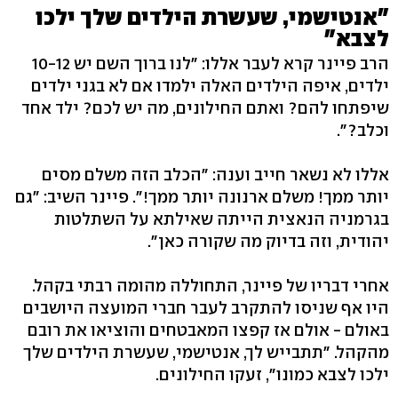
"אנטישמי, שעשרת הילדים שלך ילכו
לצבא"
הרב פיינר קרא לעבר אללו: "לנו ברוך השם יש 10-12
ילדים, איפה הילדים האלה ילמדו אם לא בגני ילדים
שיפתחו להם? ואתם החילונים, מה יש לכם? ילד אחד
וכלב?".
אללו לא נשאר חייב וענה: "הכלב הזה משלם מסים
יותר ממך! משלם ארנונה יותר ממך!". פיינר השיב: "גם
בגרמניה הנאצית הייתה שאילתא על השתלטות
יהודית, וזה בדיוק מה שקורה כאן".
אחרי דבריו של פיינר, התחוללה מהומה רבתי בקהל.
היו אף שניסו להתקרב לעבר חברי המועצה היושבים
באולם - אולם אז קפצו המאבטחים והוציאו את רובם
מהקהל. "תתבייש לך, אנטישמי, שעשרת הילדים שלך
ילכו לצבא כמונו", זעקו החילונים.