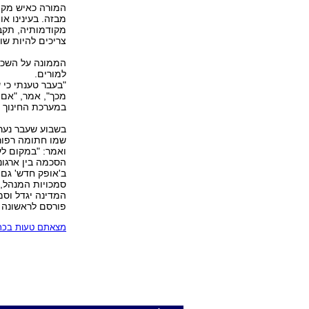
מבזה. בעינינו א
מקודמותיה, תקבל
צריכים להיות שות
הממונה על השכר
למורים.
"בעבר טענתי כי 
מכך", אמר, "אם 
במערכת החינוך 
בשבוע שעבר נערך
שמו חתומה רפור
ואמר: "במקום לעס
הסכמה בין ארגונ
ב'אופק חדש' גם 
סמכויות המנהל, 
המדינה יגדל וסמכ
פורסם לראשונה 31.08.08, 23:19
מצאתם טעות בכתב