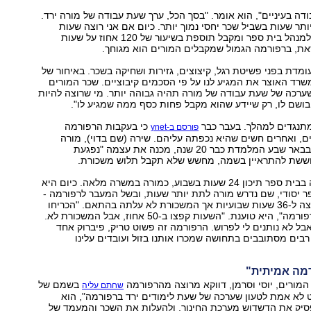
ודה בעיניים", הוא אומר. "בסך הכל, ערך שעת עבודה של מורה ירד.
ותר שעות בשביל שכר יחסי נמוך יותר. כיום אם אני רוצה שעות
נוספות אני ניגש למנהל בית ספר ומקבל תוספת בשיעור של 120 אחוז על שעות
את, ברפורמה הגמול שמקבלים המורים הוא מגוחך.
ומדת בפני פשיטת רגל, קיצוצים, גזירות ושחיקה בשכר. באיחור של
משרד האוצר את המגיע לנו על פי הסכמים קיבוציים. שכר המורים
שערכה של שעת עבודה של מורה תהיה גבוהה יותר. מי שרוצה להיות
בושם לו, רק שיידע שהוא מקבל פחות כסף ממה שמגיע לו".
מתנגדים למהלך. בעבר כבר
כי בעקבות הרפורמה
פורסם ב-ynet
ים, ואחרים חשים שהיא נכפתה עליהם. שירה (שם בדוי), מורה
בבית ספר יסודי בבאר שבע המלמדת כבר 20 שנה, מכנה את עצמה "נפגעת
וששת להתראיין בשמה, מחשש שלא תקבל תלוש משכורת.
בעבר היא לימדה בבית ספר תיכון 24 שעות בשבוע, כמורה במשרה מלאה. כיום היא
 יסודי, שם נדרש מורה לתת יותר שעות, ובשל המעבר לרפורמה -
המשרה שלה קפצה ל-36 שעות שבועיות אך המשכורת לא עלתה בהתאם. "הכריחו
אותי להצטרף לרפורמה", היא טוענת. "השעות קפצו ב-50 אחוז, אבל המשכורת לא.
 אבל לא נותנים לי לפרוש. הרפורמה זה פשוט טריק, פיברוק אחד
ם רבים מסתובבים בתחושה שמכרו אותנו בזול ועובדים עלינו
רמה אמיתית"
מורים, יוסי וסרמן, דווקא מרוצה מהרפורמה
בשמם של
שחתם עליה
ט לא אמת לטעון שערכה של שעת לימודים ירד ברפורמה", הוא
פסיק את הדשדוש מערכת החינוך, ולהעלות את השכר והמעמד של