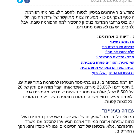
עודכן: 01.09.08, 00:21
חודשים האחרונים בניסיון לנסות ולהסביר לציבור מהי רפורמת
 כסף נשפך גם כן - מסע יח"צנות מתוקשר של שרת החינוך, יולי
טובוס ברחבי המדינה בניסיון להסביר למה הרפורמה טובה. אבל
להבים, יש גם לא מעט מתנגדים.
 - דיווחים אחרונים:
 תחושת שינוי
בכיתה על פרשת רוז
לא יחזרו לכיתה?
פר - יחד עם הסכינים?
קף מינית, ההורים פתחו בשביתה
 בית הספר הדמוקרטי מחפש בית
פורום החינוך של ynet
ראשית, תקציר הרפורמה במספרים: 813 בתי-ספר הצטרפו לרפורמה בתוך שנתיים.
מדובר ב-325,348 תלמידים ו-23,657 מורים. השכר אותו יקבל מורה עם ותק של 20
שנה צפוי לעמוד על 8,500 שקל, אולם גם מספר השעות שיידרשו מהמורים גדל
 לעתים אפילו בחצי משרה. תמורת תוספת השכר ילמדו המורים
 בקבוצות קטנות.
בודה בעיניים"
דולים לרפורמת "אופק חדש" הוא יושב ראש ארגון המורים העל
. בתום שביתה ארוכה במיוחד אמנם הגיע ארז להסכם עם משרד
הרפורמה, אלא שבסופו של דבר הסיכומים עמו לא כובדו והוא הפך
החריפים.