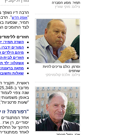
מורן זליקוביץ'
תמיר. מסע הסברה
צילום: מוקי שוורץ
הרבה דיו נשפך ב
"
". הרבה
אופק חדש
תמיר, שנסעה באו
לצד התומכים הנ
חוזרים ללימודים
השרה תמיר: יש
המורים ידברו 
מיהם הילדים ש
חוזרים לבית-הס
אשקלון: ילד ת
וסרמן. כולם צריכים להיות
מחאה ברעננה:
שותפים
שאלות ותשובות ב
צילום: אלכס קולומויסקי
באופן משמעותי,
"שעות פרטניות",
"רפורמה? זו ע
אחד המתנגדים הג
יסודיים, רן ארז
החינוך על החלת 
לאחד ממתנגדיה 
ארז. גמול מגוחך