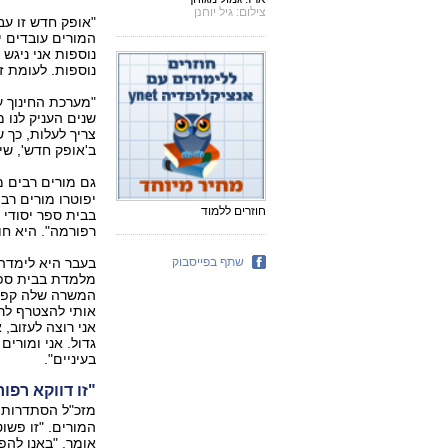
צילום: גיל יוחנן
"אופק חדש זו עב
המורים עובדים י
נוספות. לעומת ז
"מערכת החינוך ע
שנים העניק לנו 
צריך לעלות, כך 
ב'אופק חדש', שי
גם מורים רבים 
יפוטרו מורים רב
חוזרים ללמוד
רפורמה". היא ח
שתף בפייסבוק
מלמדת בבית ספר
אני רוצה לעזוב,
גדול. אני ומורי
בעיניים".
"זו דווקא רפו
מזכ"ל הסתדרות ה
המורים. "זו פשו
אומר. "באנו לה