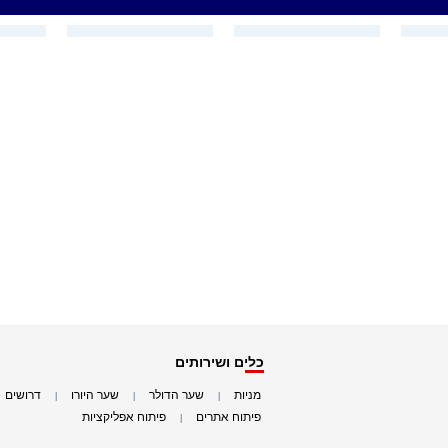
כלים ושירותים
מניות
שער הדולר
שער היורו
דרושים
|
|
|
|
פיתוח אתרים
פיתוח אפליקציות
|
|