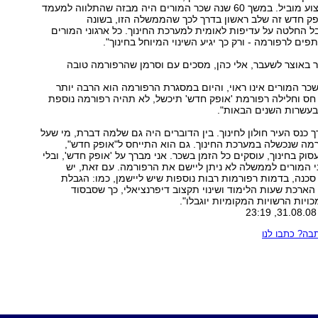
המורה כאיש מקצוע מוביל. במשך 60 שנה שכר המורים היה מבזה שהתלווה למעמד
ופק חדש זה שלב ראשון בדרך לכך שהממשלה הזו, בשונה
 החלטה על עדיפות לאומית למערכת החינוך. כל ארגוני המורים
פים לרפורמה - ורק כך יגיע השינוי המיוחל בחינוך".
 באוצר לשעבר, אלי כהן, מסכים עם וסרמן שהרפורמה טובה
שכר המורים אינו ראוי, והיום במסגרת הרפורמה הוא הרבה יותר
חס וחלילה רפורמת 'אופק חדש' תיכשל, לא תהיה רפורמה נוספת
בעשרות השנים הבאות".
 כנס העיר חולון לחינוך. בין הדוברים היה גם שלמה דברת, מי שעל
מה שנכשלה במערכת החינוך. גם הוא התייחס ל"אופק חדש",
וק בחינוך, עוסקים כל הזמן בשכר. אני מברך על 'אופק חדש', ובלי
י המורים לממשלה לא ניתן ליישם את הרפורמה. עם זאת, יש
סכנה, בדמות רפורמות רבות נוספות שיש ליישמן, כמו: הגבלת
הארכת שעות הלימוד ושינוי תקצוב דיפרנציאלי, כך שסבסוד
ויות הרשויות המקומיות יוגבלו".
ה? כתבו לנו