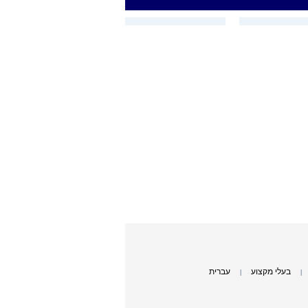
בעלי מקצוע
עברית
|
|