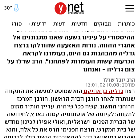
תמרור ושמו גדליה
"צומות לא נועדו לחפירה ארכיאולוגית בעבר
ההיסטורי. הם נועדו כדי להרכיב את האירוע
ההיסטורי על עינינו בשעה שאנו מתבוננים אל
אתגרי ההווה. נורות האזעקה שהודלקו ברצח
גדליה מהבהבות גם היום, בעומדנו לקראת
הכרעות קשות העומדות לפתחנו". הרב שרלו על
צום גדליה - ואנחנו
הרב יובל שרלו
פורסם: 02.10.08, 12:01
רצח
גדליה בן אחיקם
הוא שמוטט למעשה את התקווה
שנותרה לאחר חורבן הבית הראשון. חורבן המרכז
הרוחני החשוב, קשה ככל שיהיה, עדיין הותיר מקום
לתקווה: לקיומה של אוטונומיה קטנה בארץ, לחידושה
של הברית הפנים-ישראלית, ואולי אפילו לכינון מחדש
של בית המקדש. הרצח הפנימי הרס את כל אלה, והוא
שהביא בסופו של דבר להתפוררות הישוב כולו, לבריחה