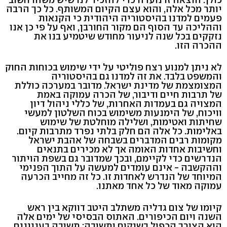
יותר מכל אלה, והוא עצם הקיום המשותף. כל כך הרבה
פעמים למדנו בהיסטוריה היהודית כי הקנאות
וההליכה עד הסוף הם מקור החורבן, ואף על פי כן אנו
נזקקים בכל שנה לניעור מחודש שיטמיע בנו את
ההכרה הזו.
לא ניתן למנוע רצח פוליטי על ידי שימוש בכוחות החוק
והמשפט בלבד. את זה למדנו גם בהיסטוריה
המצומצמת של מדינת ישראל. מדובר במערכה כוללת
של תרבות חיים ודיבור, של הכרה עמוקה באמת
המצויה גם בעמדות האחרות, של כללי ניהול דיון
וויכוח, של הימנעות משימוש בכוח השלטון למעשי
שחיתות ואטימות, ושלילה מוחלטת של שימוש
באלימות. כל אלה הם חלק בלתי נפרד מתרבות קיום.
מקומות רבים המדברים בשבחה של אהבת ישראל
וחשיבות אחדות האומה אך לא מכירים בתנאים
הנדרשים כדי לקיימם, ובכך שמדובר גם בשפת הויתור
וההקשבה - אינם עומדים למעשה על התוך הפנימי
המיוחד של הנדרש לאחדות זו. כל זה מחייב הכרעה
עמוקה מאוד של כל אחד מאתנו.
קיומו של צום גדליה משתלב היטב דווקא בין ראש
השנה ויום הכיפורים. האתוס הבסיסי של ימים אלה
הוא הצורך הכפול בשיקום ותשובה: תשובה בעניינים