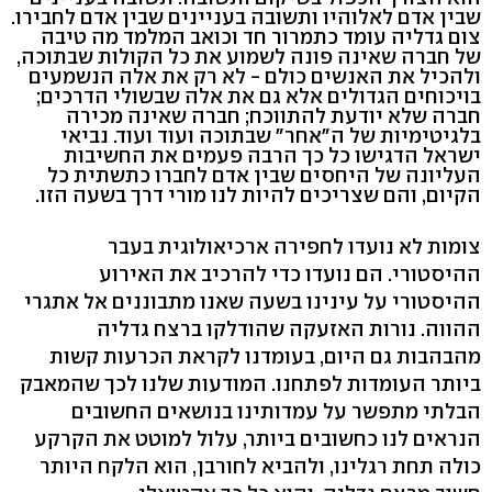
שבין אדם לאלוהיו ותשובה בעניינים שבין אדם לחבירו.
צום גדליה עומד כתמרור חד וכואב המלמד מה טיבה
של חברה שאינה פונה לשמוע את כל הקולות שבתוכה,
ולהכיל את האנשים כולם - לא רק את אלה הנשמעים
בויכוחים הגדולים אלא גם את אלה שבשולי הדרכים;
חברה שלא יודעת להתווכח; חברה שאינה מכירה
בלגיטימיות של ה"אחר" שבתוכה ועוד ועוד. נביאי
ישראל הדגישו כל כך הרבה פעמים את החשיבות
העליונה של היחסים שבין אדם לחברו כתשתית כל
הקיום, והם שצריכים להיות לנו מורי דרך בשעה הזו.
צומות לא נועדו לחפירה ארכיאולוגית בעבר
ההיסטורי. הם נועדו כדי להרכיב את האירוע
ההיסטורי על עינינו בשעה שאנו מתבוננים אל אתגרי
ההווה. נורות האזעקה שהודלקו ברצח גדליה
מהבהבות גם היום, בעומדנו לקראת הכרעות קשות
ביותר העומדות לפתחנו. המודעות שלנו לכך שהמאבק
הבלתי מתפשר על עמדותינו בנושאים החשובים
הנראים לנו כחשובים ביותר, עלול למוטט את הקרקע
כולה תחת רגלינו, ולהביא לחורבן, הוא הלקח היותר