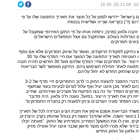
05.1, 15:40
 בישראל יידרשו לסמן על כל מוצר את תאריך התפוגה שלו על פי
ום (ד') בקריאה שנייה ושלישית בכנסת.
 זהבה גלאון (מרצ), ניסחה אותו על פי התקן האירופי שמקובל על
 הגדולות בעולם, ושהתקבל גם אצל המפעלים הישראלים
באים תמרוקים.
כתיקון לפקודת הרוקחים, ואוסר על שיווק תמרוקים אלא אם נוסף
על גבי האריזה או העטיפה תאריך התפוגה של המוצר אם חיי המדף שלו עד 30
חודשים ממועד הייצור. על תמרוקים שחיי המדף שלהם מעל 30 חודשים תהיה חובה
התפוגה לאחר תחילת השימוש בהם. התיקון מאפשר לשר הבריאות
קים שהחוק החדש לא יחול עליהם.
ח"כ גלאון ציינה בדברי ההסבר להצעת החוק כי לרוב התמרוקים חיי מדף של 3-2
הם לאחר מכן איננו יעיל ואף עלול לגרום לבעיות בעור שנחשף
מרוקים הוסדר עד כה בצו הפיקוח על מצרכים ושירותים, שחייב
יזה רק את תאריך הייצור. בפועל, טענה ח"כ גלאון, היה מדובר
יבו הוסתר מעיני הצרכנים וניתן לפענוח רק בחברת התמרוקים".
 משרד הבריאות אמנם אימץ את חובת הציון הברורה לכל של תאריך
התפוגה החל ב-1 בינואר השנה, אלא שהדבר נעשה רק בנוהל שהופץ בקרב היצרנים,
קים, ואין לו את המשקל המחייב והמרתיע של החוק. "מעתה יוכלו
ירור שלא מכרו להם מוצר מיושן שכבר איננו יעיל ואפילו מזיק
 גלאון על החוק החדש.