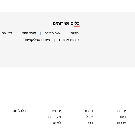
כלים ושירותים
מניות
שער הדולר
שער היורו
דרושים
|
|
|
|
פיתוח אתרים
פיתוח אפליקציות
|
|
יהדות
תיירות
יחסים
כלכליסט
דעות
אוכל
מעורבות
צרכנות
רכב
לאשה