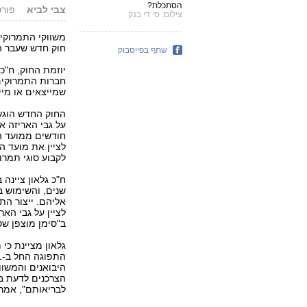
הסתכלת?
צבי לביא
פורסם: 1.08
צילום: סי די בנק
משווקי התמרוקים
חוק חדש שעבר הי
שתף בפייסבוק
יוזמת החוק, ח"כ
חברות התמרוקים
שמייצאים או מיי
החוק החדש הוגש 
לציין את מועד 
לקבוע סוגי תמרו
שנים, והשימוש ב
אליהם. ייצור הת
לציין על גבי האר
ב"סימן מוצפן שט
גלאון מציינת כי
היבואנים והמשוו
הצרכנים לדעת בב
לבריאותם", אמרה