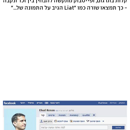
קלות בתרגום, ופייסבוק מתקשה להבחין בין זכר ונקבה
- כך תמצאו שורה כמו "Liat הגיב על התמונה של..."