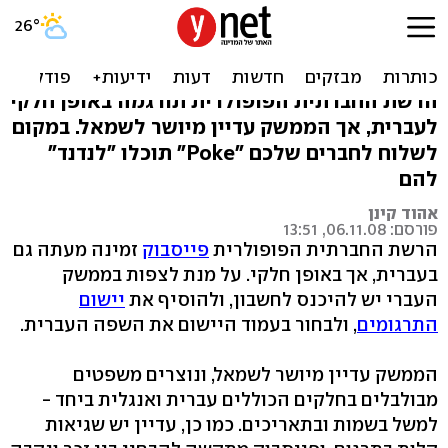
נדנד לחברים: פייסבוק זמין גם
בעברית
הרשת החברתית הפופולרית תורגמה באופן חלקי
לעברית, אך הממשק עדיין מיושר לשמאל. במקום
לשלוח לחברים שלכם "Poke" תוכלו "לנדנד"
להם
אהוד קינן
פורסם: 06.11.08, 13:51
הרשת החברתית הפופולרית
פייסבוק
זמינה מעתה גם
בעברית, אך באופן חלקי. על מנת לצפות בממשק
העברי יש להיכנס לחשבון, ולהוסיף את
יישום
התרגומים
, ולבחור בעמוד היישום את השפה העברית.
הממשק עדיין מיושר לשמאל, ונוצרים משפטים
מבולבלים בחלקים הכוללים עברית ואנגלית ביחד -
למשל בשמות ובתאריכים. כמו כן, עדיין יש שגיאות