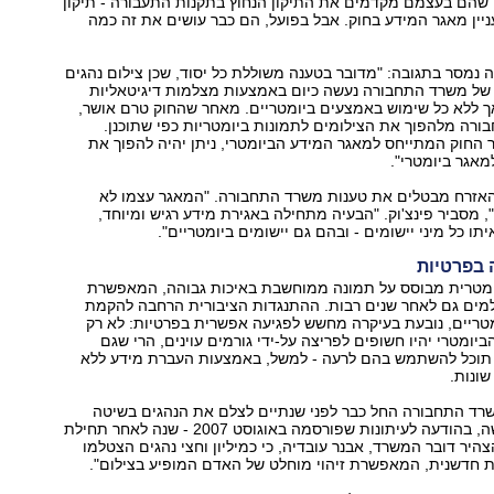
 שהם בעצמם מקדמים את התיקון הנחוץ בתקנות התעבורה - תיקון
ניין מאגר המידע בחוק. אבל בפועל, הם כבר עושים את זה כמה
מסר בתגובה: "מדובר בטענה משוללת כל יסוד, שכן צילום נהגים
של משרד התחבורה נעשה כיום באמצעות מצלמות דיגיטאליות
ך ללא כל שימוש באמצעים ביומטריים. מאחר שהחוק טרם אושר,
רה מלהפוך את הצילומים לתמונות ביומטריות כפי שתוכנן.
 החוק המתייחס למאגר המידע הביומטרי, ניתן יהיה להפוך את
אגר ביומטרי".
 האזרח מבטלים את טענות משרד התחבורה. "המאגר עצמו לא
, מסביר פינצ'וק. "הבעיה מתחילה באגירת מידע רגיש ומיוחד,
ו כל מיני יישומים - ובהם גם יישומים ביומטריים".
 בפרטיות
ומטרית מבוסס על תמונה ממוחשבת באיכות גבוהה, המאפשרת
מים גם לאחר שנים רבות. ההתנגדות הציבורית הרחבה להקמת
טריים, נובעת בעיקרה מחשש לפגיעה אפשרית בפרטיות: לא רק
יומטרי יהיו חשופים לפריצה על-ידי גורמים עוינים, הרי שגם
וכל להשתמש בהם לרעה - למשל, באמצעות העברת מידע ללא
שונות.
רד התחבורה החל כבר לפני שנתיים לצלם את הנהגים בשיטה
ביומטרית. למעשה, בהודעה לעיתונות שפורסמה באוגוסט 2007 - שנה לאחר תחילת
צהיר דובר המשרד, אבנר עובדיה, כי כמיליון וחצי נהגים הצטלמו
ת חדשנית, המאפשרת זיהוי מוחלט של האדם המופיע בצילום".