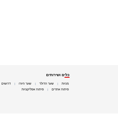
כלים ושירותים
מניות
שער הדולר
שער היורו
דרושים
|
|
|
|
פיתוח אתרים
פיתוח אפליקציות
|
|