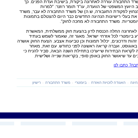
ד התחבורה עוררה לאחרונה ביקורת, בישיבת ועדת הפנים. כך
היועץ המשפטי של הוועדה, עו"ד תומר רוזנר: "למרות
הנחוץ לפקודת התעבורה, ש.ה) של משרד התחבורה לא עבר, משרד
את בעלי רישיונות הנהיגה החדשים כבר היום להצטלם בתמונות
יומטריות. משרד התחבורה לא מחכה לחוק".
רק לאחרונה החלה הכנסת לדון בהצעת חוק ממשלתית, המאשרת
 ביומטרי לכל אזרחי ישראל. מאגר זה, שאמור לשמש בעתיד
הות ודרכונים, יכלול תמונות וכן טביעות אצבע. הצעת החוק אושרה
אוגוסט, ועברה קריאה ראשונה לפני כחודש. עם זאת, מאחר
לקראת הבחירות שייערכו בתחילת השנה הבאה, סביר להניח כי
ים עד שיאושר החוק באופן סופי, בקריאות שנייה ושלישית.
ה? כתבו לנו
היגה
האגודה לזכויות האזרח
ביומטרי
משרד התחבורה
רישיון