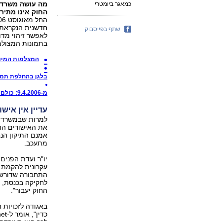
מה עושה משרד 
כמאגר ביומטרי
החוק אינו מתיר
חדשנית הנקראת "
שתף בפייסבוק
לאפשר זיהוי מדו
בתמונות המצולמו
המצלמות המיו
בלגן בהחלפת תמונ
מ-9.4.2006: כולם מצטלמים ביומטרי
עדיין אין אישו
למרות שבמשרד ה
את האישורים הדר
אמנם התיקון הנח
מתעכב.
עקרונית להקמת מ
התחבורה שדורש ב
לחקיקה בכנסת, 
החוק יעבור".
באגודה לזכויות