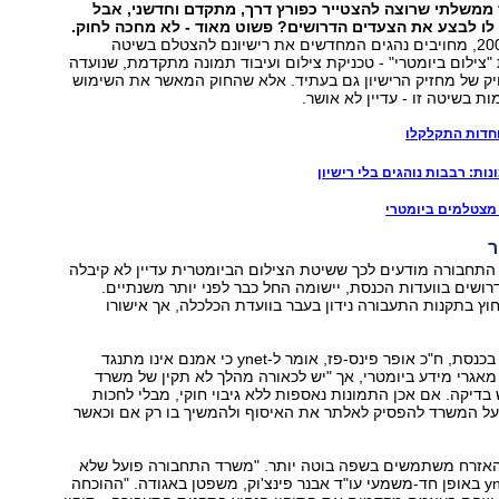
ממשלתי שרוצה להצטייר כפורץ דרך, מתקדם וחדשני, אבל
 לו לבצע את הצעדים הדרושים? פשוט מאוד - לא מחכה לחוק.
החל מאוגוסט 2006, מחויבים נהגים המחדשים את רישיונם להצטלם בשיטה
צילום ביומטרי" - טכניקת צילום ועיבוד תמונה מתקדמת, שנועדה
יק של מחזיק הרישיון גם בעתיד. אלא שהחוק המאשר את השימוש
ת בשיטה זו - עדיין לא אושר.
חדות התקלקלו
ות: רבבות נוהגים בלי רישיון
ר
תחבורה מודעים לכך ששיטת הצילום הביומטרית עדיין לא קיבלה
ושים בוועדות הכנסת, יישומה החל כבר לפני יותר משנתיים.
וץ בתקנות התעבורה נידון בעבר בוועדת הכלכלה, אך אישורו
יו"ר ועדת הפנים בכנסת, ח"כ אופר פינס-פז, אומר ל-ynet כי אמנם אינו מתנגד
אגרי מידע ביומטרי, אך "יש לכאורה מהלך לא תקין של משרד
דיקה. אם אכן התמונות נאספות ללא גיבוי חוקי, מבלי לחכות
על המשרד להפסיק לאלתר את האיסוף ולהמשיך בו רק אם וכאשר
 האזרח משתמשים בשפה בוטה יותר. "משרד התחבורה פועל שלא
כדין", אומר ל-ynet באופן חד-משמעי עו"ד אבנר פינצ'וק, משפטן באגודה. "ההוכחה