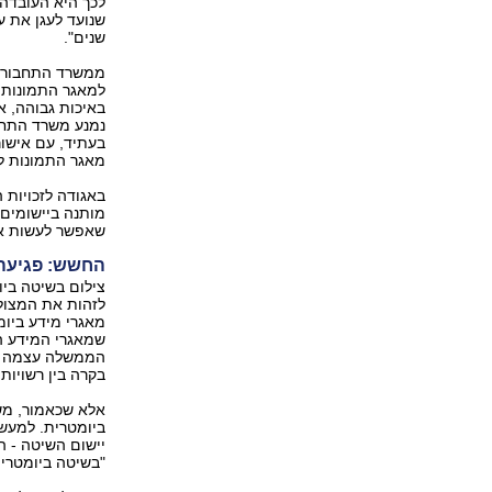
לכך היא העובדה
שנועד לעגן את ע
שנים".
ממשרד התחבורה נ
למאגר התמונות 
באיכות גבוהה, א
נמנע משרד התחבו
בעתיד, עם אישור
מאגר התמונות למ
באגודה לזכויות
מותנה ביישומים"
שאפשר לעשות אית
החשש: פגיעה
צילום בשיטה בי
לזהות את המצול
מאגרי מידע ביומ
שמאגרי המידע הב
הממשלה עצמה ת
בקרה בין רשויות 
אלא שכאמור, מש
יישום השיטה - ה
"בשיטה ביומטרי