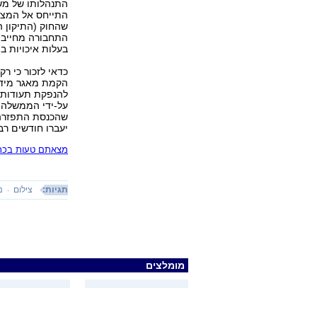
התנהלותו של משר
התייחס אל המצב 
שהחוק (התיקון 
התחבורה מחייב 
בעלות איכויות ב
כדאי לזכור כי 
הקמת מאגר מידע
להנפקת תעודות ז
על-ידי הממשלה ב
שהכנסת התפזרה 
יעברו חודשים רב
מצאתם טעות בכתב
תגיות:
צילום
נ
מומלצים