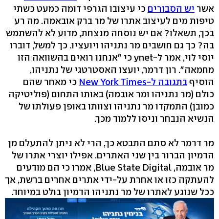
אשר
יש הסבורים
כי עיצובו הגרפי דומה כמעט כשתי
טיפות מים לעיצוב אתרו של מר ברק אובאמה. מה רע
בכך, תשאלו? אם יש נוסחה מנצחת, מדוע לא להשתמש
בה? כך גם חושבים מר נתניהו ויועציו. כך למשל, דוברו
יוסי לוי, אמר ל-ynet כי "אנחנו רואים בהשוואה הזו
מחמאה". רון דרמר, יועצו האסטרטגי של נתניהו,
הוסיף
בתגובה ל-New York Times
כי מאחר שהם
כולם (מר נתניהו ומר אובמה) באותו התחום (פוליטיקה
כמובן) התמקדו מר נתניהו וצוותו באופן פעולתו של
הנשיא הנבחר וניסו ללמוד מכך.
מר דרמר לא סתם התבטא כך, הרי לא ניתן להתעלם מן
הדמיון הברור בין שני האתרים. אפילו יוצרי אתרו של
מר אובמה, Blue State Digital, אמרו כי הם מודעים
להעתקה כזו או אחרת על-ידי אתרים אחרים ברשת, אך
ככל שנוגע לאתרו של מר נתניהו הדמיון בולט במיוחד.