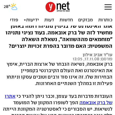
האם אתר נתניהו מפר זכויות
יוצרים? / פרשנות
אתר האינטרנט של בנימין נתניהו דומה באופן
מחשיד לזה של ברק אובאמה. בעוד נציגי נתניהו
"מוחמאים מההשוואה", נשאלת השאלה
המשפטית: האם מדובר בהפרת זכויות יוצרים?
עו"ד אביב אילון
פורסם: 17.11.08, 13:05
ברק אובאמה, נשיאה הנבחר של ארצות הברית, אימץ
את האינטרנט ואת העולם הקיברנטי בקמפיין
הבחירות שלו. זה אינו סוד ורבים וטובים עסקו וניתחו
פעילות זו במהלך השנתיים האחרונות.
העובדות מדברות בעד עצמן, וכבר ניתן להגיד כי
אתרו
של ברק אובאמה
הפך לשופרו המקוון של המועמד
לנשיאות. יש הסבורים כי לאסטרטגיה המקוונת הייתה