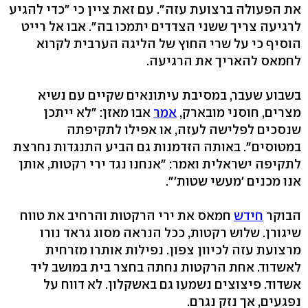
את הפעולה ברצועת עזה". עם זאת ציין כי "כדי להגיע
לרגיעה צריך ששני הצדדים יתמכו בה". אבו אל רייט
הוסיף כי על שרי החוץ של הליגה הערבית לקרוא
לחמאס להאריך את הרגיעה.
בשבוע שעבר, במסיבת עיתונאים שקיים עם נשיא
מצרים, חוסני מובארק,
אמר
אבו מאזן: "לא ייתכן
שנסכים לפלישה לעזה, או אפילו לתקיפתה
במטוסים". באותה הזדמנות גם הביע התנגדות נחרצת
לתקיפה ישראלית ואמר: "אנחנו נגד ירי רקטות, אותן
אנו מכנים 'מעשי שטות'".
הבוקר
חידש
חמאס את ירי הרקטות והרחיב את טווח
שיגורן. שלוש רקטות, ככל הנראה מסוג גראד נורו
מרצועת עזה לכיוון צפון. נפילות אותרו מזרחית
לאשדוד. אחת הרקטות נחתה בחצר בית במושב ליד
אשדוד. פיצוצים נשמעו גם באשקלון. לא דווח על
נפגעים, אך נזק נגרם.