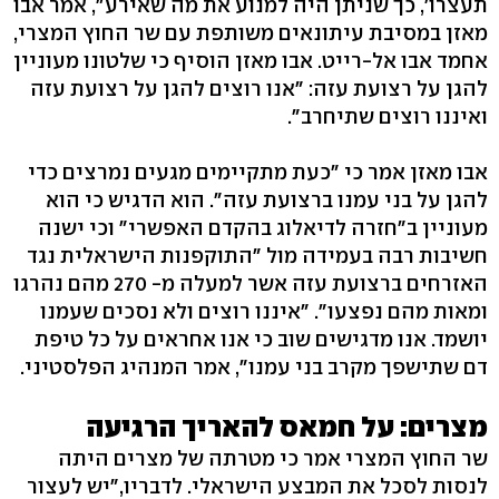
תעצרו', כך שניתן היה למנוע את מה שאירע", אמר אבו
מאזן במסיבת עיתונאים משותפת עם שר החוץ המצרי,
אחמד אבו אל-רייט. אבו מאזן הוסיף כי שלטונו מעוניין
להגן על רצועת עזה: "אנו רוצים להגן על רצועת עזה
ואיננו רוצים שתיחרב".
אבו מאזן אמר כי "כעת מתקיימים מגעים נמרצים כדי
להגן על בני עמנו ברצועת עזה". הוא הדגיש כי הוא
מעוניין ב"חזרה לדיאלוג בהקדם האפשרי" וכי ישנה
חשיבות רבה בעמידה מול "התוקפנות הישראלית נגד
האזרחים ברצועת עזה אשר למעלה מ- 270 מהם נהרגו
ומאות מהם נפצעו". "איננו רוצים ולא נסכים שעמנו
יושמד. אנו מדגישים שוב כי אנו אחראים על כל טיפת
דם שתישפך מקרב בני עמנו", אמר המנהיג הפלסטיני.
מצרים: על חמאס להאריך הרגיעה
שר החוץ המצרי אמר כי מטרתה של מצרים היתה
לנסות לסכל את המבצע הישראלי. לדבריו,"יש לעצור