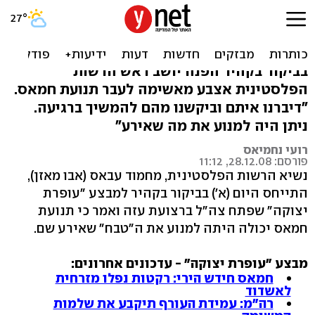
אבו מאזן: חמאס יכול היה
למנוע את הטבח בעזה
בביקור בקהיר הפנה יושב ראש הרשות
הפלסטינית אצבע מאשימה לעבר תנועת חמאס.
"דיברנו איתם וביקשנו מהם להמשיך ברגיעה.
ניתן היה למנוע את מה שאירע"
רועי נחמיאס
פורסם: 28.12.08, 11:12
נשיא הרשות הפלסטינית, מחמוד עבאס (אבו מאזן),
התייחס היום (א') בביקור בקהיר למבצע "עופרת
יצוקה" שפתח צה"ל ברצועת עזה ואמר כי תנועת
חמאס יכולה היתה למנוע את ה"טבח" שאירע שם.
מבצע "עופרת יצוקה" - עדכונים אחרונים:
חמאס חידש הירי: רקטות נפלו מזרחית
לאשדוד
רה"מ: עמידת העורף תיקבע את שלמות