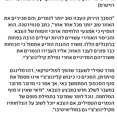
רויטרס)
"הסבך הירוק העבה טוב יותר לנמרים, והם מכירים את
האזור טוב יותר מכל אחד אחר", כתב סנווירטנה. הוא
הוסיף כי אמצעי הלחימה ארוכי הטווח של הצבא
והכיסוי האווירי עשויים להיות יעילים הרבה בפחות
בג'ונגלים הללו. משרד ההגנה הודיע אתמול כי הכוחות
כבר פונים לעבר האזור, אליו העבירו הנמרים את
משרדיהם המדיניים אחרי נפילת קילינוצ'צ'י.
מורד טמילי לשעבר שהפך לפוליטיקאי, דהרמלינגם
סיתדתן, הסכים כי כיבוש קלינוצ'צ'י אינו מסמל את
סוף הסכסוך המתמשך באי, אך אמר כי מדובר מדובר
במעבר לשלב חדש במבצע הצבאי. "ודאי שאין זו סוף
המלחמה. נוכל לומר שמדובר בתחילת סופם של
הנמרים הטמילים, אם הצבא יוכל לשוב על הצלחותיו
מקילינוצ'צ'י גם במוליאיטיבו".