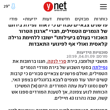
סרי לנקה: בירת המורדים
נפלה, מה צפוי כעת?
פרשנים צבאיים סבורים כי לאחר נפילת בירתם
של הנמרים הטמילים, חברי "ארגון הטרור
האכזרי בעולם ביעילותו" ישובו ללחימת גרילה
קלאסית ואולי אף לפיגועי התאבדות
סוכנויות הידיעות
פורסם: 04.01.09, 20:59
תושבי קולומבו, בירת
סרי לנקה
, חגגו ברחובות את
נפילתה
בסוף השבוע של בירת מורדי הנמרים
הטמילים, ואולם פרשנים צבאיים סבורים כי קרבות
קשים יותר עוד מצפים לצבא בג'ונגלים בצפון האי,
לשם נסוגו לעת עתה המורדים. היום (א') המשיכו
הכוחות לנוע צפונה, אך לטענת המורדים ספגו אש
קשה, שבה נהרגו 43 חיילים.