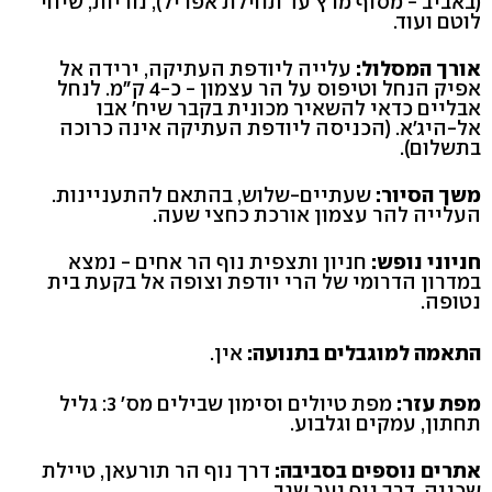
(באביב - מסוף מרץ עד תחילת אפריל), נוריות, שיחי
לוטם ועוד.
אורך המסלול:
עלייה ליודפת העתיקה, ירידה אל
אפיק הנחל וטיפוס על הר עצמון - כ-4 ק"מ. לנחל
אבליים כדאי להשאיר מכונית בקבר שיח' אבו
אל-היג'א. (הכניסה ליודפת העתיקה אינה כרוכה
בתשלום).
משך הסיור:
שעתיים-שלוש, בהתאם להתעניינות.
העלייה להר עצמון אורכת כחצי שעה.
חניוני נופש:
חניון ותצפית נוף הר אחים - נמצא
במדרון הדרומי של הרי יודפת וצופה אל בקעת בית
נטופה.
התאמה למוגבלים בתנועה:
אין.
מפת עזר:
מפת טיולים וסימון שבילים מס' 3: גליל
תחתון, עמקים וגלבוע.
אתרים נוספים בסביבה:
דרך נוף הר תורעאן, טיילת
שכניה, דרך נוף יער שגב.