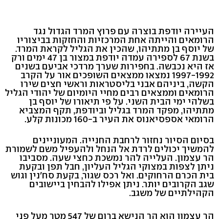
העיירה יודפת בוצרה עם פרוץ המרד הגדול נגד
הרומאים והייתה אחת המרכזיות והחזקות בביצוריו
של יוסף בן מתתיהו, שהכין את הגליל לקראת המרד.
בשנת 67 לספירה עמדה יודפת במצור בן 47 ימים ורק
אז היא נכבשה. בחפירות שערך מרדכי אביעם בשנים
1997-1992 נמצאו ממצאים השופכים אור על הקרב
הקשה, ביניהם אבני בליסטראות וראשי חצים שירו
הרומאים וממצאים רבים מחיי היומיום של יהודי הגליל
בשלהי ימי הבית השני. על פי תיאורו של יוסף בן
מתתיהו, מפקד המרד בגליל וביודפת, תקף המצביא
הרומאי אספסיאנוס את העיר ב-160 מכונות קלע.
בסיום הסיור נחזור לרחבת החנייה. המעוניינים
להמשיך יכולים לרדת אל הנחל ולהעפיל משם לשמורת
הר עצמון. העלייה להר נמשכת כחצי שעה. מסביבו
ניתן לצפות במצוקי הגליל העליון, חבל תפן ובקעת
בית הכרם הרחוקים. ואל רכס שגור, בקעת סח'נין וגוש
שגב הקרובים יותר. ניתן אפילו להבחין ביישובים
הקהילתיים של משגב.
הר עצמון הוא הר הנישא ברום של 547 מטר מעל פני