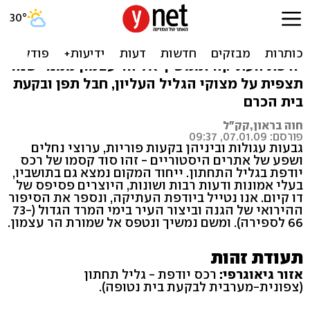
אל רכס הרי יודפת
טיול בנופי הגליל התחתון, המתחיל בשרידי
יודפת העתיקה וממשיך אל הר עצמון ממנו ישנה
תצפית על מצוקי הגליל העליון, חבל תפן ובקעת
בית הכרם
חוה בראון,קק"ל
פורסם: 07.01.09, 09:37
גבעות עגולות וביניהן בקעות פוריות, ערוצי נחלים
ושפע של אתרים היסטוריים - זהו סוד קסמו של רכס
יודפת בגליל התחתון. ייחוד המקום נמצא גם בתושביו,
בעלי אמונות ודעות רבות ושונות, היוצרים פסיפס של
דו קיום. אנו נטייל ביודפת העתיקה, ונספר את הסיפור
ההירואי של הגנה וביצור העיר בימי המרד הגדול (73-
66 לספירה). ומשם נמשיך ונטפס אל שמורת הר עצמון.
תעודת זהות
אזור גיאוגרפי:
רכס יודפת - גליל תחתון
(צפונית-מערבית לבקעת בית נטופה).