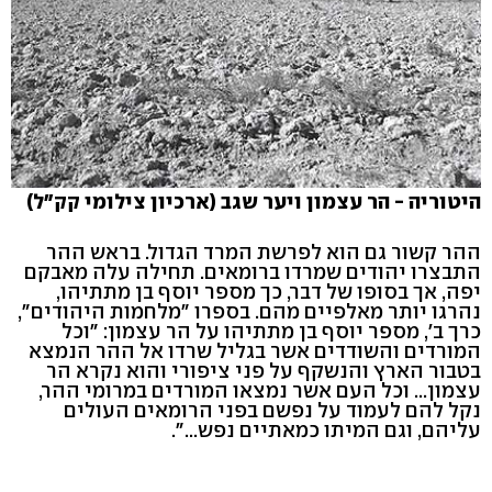
היטוריה - הר עצמון ויער שגב (ארכיון צילומי קק"ל)
ההר קשור גם הוא לפרשת המרד הגדול. בראש ההר
התבצרו יהודים שמרדו ברומאים. תחילה עלה מאבקם
יפה, אך בסופו של דבר, כך מספר יוסף בן מתתיהו,
נהרגו יותר מאלפיים מהם. בספרו "מלחמות היהודים",
כרך ב', מספר יוסף בן מתתיהו על הר עצמון: "וכל
המורדים והשודדים אשר בגליל שרדו אל ההר הנמצא
בטבור הארץ והנשקף על פני ציפורי והוא נקרא הר
עצמון... וכל העם אשר נמצאו המורדים במרומי ההר,
נקל להם לעמוד על נפשם בפני הרומאים העולים
עליהם, וגם המיתו כמאתיים נפש...".