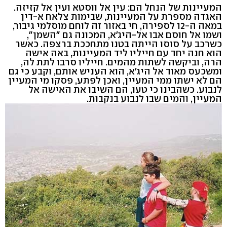
המעיינות של הנחל הם: עין אל ווסטא ועין אל קזיזה.
האגדה מספרת על המעיינות, שבימות צלאח א-דין
במאה ה-12 לספירה, חי באזור זה לוחם מוסלמי גיבור,
ושמו אל חוסם אבו אל-היג'א, המכונה גם "השמן",
כשרכב על סוסו הייתה בטנו מתחככת ברצפה. כאשר
הוא חנה יחד עם חייליו ליד המעיינות, באה אישה
הרה, וביקשה לשתות מהמים. חייליו סרבו לתת לה,
ומשכעס מאוד אל היג'א, הוא העניש אותם, וקבע כי גם
הם לא ישתו ממי המעיין, ואכן לפתע, פסקו מי המעיין
לנבוע. כשהבינו כי טעו, הם השיבו את האישה אל
המעיין, והמים שבו לנבוע בנקבות.