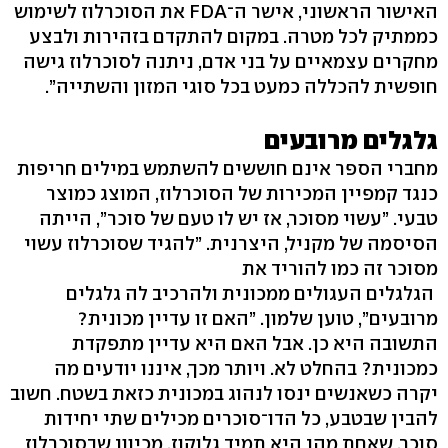
האישור הראשוני, אישר ה־FDA את הסוכרלוז לשימוש
כממתיק לכל מטרה. במקום להתקדם בזהירות ולבצע
מחקרים עצמאיים על בני אדם, ניתנה לסוכרלוז גישה
חופשית להכללה כמעט בכל סוגי המזון והשתייה”.
גלגלים מרובעים
מחברי הספר אינם חוששים להשתמש במילים חריפות
כנגד קמפיין המכירות של הסוכרלוז, המוצג כמוצר
טבעי. ”עשוי מסוכר, אז יש לו טעם של סוכר”, הייתה
הסיסמה של מקניל, היצרנית. ”להגיד שסוכרלוז עשוי
מסוכר זה כמו להוריד את
הגלגלים העגולים ממכונית ולהרכיב לה גלגלים
מרובעים”, טוען שלמון. ”האם זו עדיין מכונית?
התשובה היא כן. אבל האם היא עדיין מתפקדת
כמכונית? בהחלט לא. ויותר מכך, איננו יודעים מה
יקרה כשאנשים ינסו לנהוג במכונית כזאת בשטח. חשוב
להבין שבטבע, כל הדו־סוכרים מכילים שתי יחידות
סוכר, שאחת מהן היא תמיד גלוקוז. מכיוון שבסוכרלוז