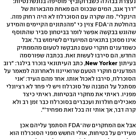
נעצרת בבהלה כשברוקוביץ’ מוסיפה בנונשלנטיות:
”דרך אגב, המים שבכוס הם מאחת מהבארות של
הינקלי”. מה שקרה עם הסוכרלוז לא היה רחוק מזה.
בהחלטת ה־FDA צוין כי ”מהנתונים הקיימים והמידע
שהוגש בבקשה אפשר לומר בביטחון סביר שהתוסף
אינו מסוכן בתנאים המיועדים לשימוש בו”. אבל
כשמדענים חוקרי טעם נתבקשו לטעום מהממתיק
החדש, הם סירבו לעשות זאת. בכתבה שפורסמה
בעיתון
New Yorker
, כתב העיתונאי בוכרד בילגר: "רוב
המדענים חוקרי הטעם שרואיינוו ולאחרונה למאמר על
הסוכרלוז, סירבו לאכול אותו. אחד מהם העיד: 'אני
מסתכל על המבנה של סוכרלוז ויש לי פחד לא רציונלי
מפניו. ראיתי את מחקרי הבטיחות. ראיתי כיצד
מאכילים חולדות ועכברים בסוכרלוז כבר זמן רב ולא
קרה דבר, אך אותי זה בכל זאת מפחיד'".
אבל אם המחקרים שה־FDA הסתמך עליהם אכן
מעידים על בטיחות, אולי החשש מפני הסוכרלוז הוא