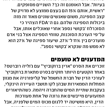
בעיות”. אבל האומנם זה כך? השניים מסופקים.
”ראשית, אותם 15% הם בעצם ממוצע לא מדויק של
קצב הספיגה, משום שאנשים שונים מאוד זה מזה
ביכולות הספיגה שלהם. גם ה־FDA הצהיר כי
הסוכרלוז ’בקושי נספג’ אחרי שאוכלים אותו, אבל
על־פי הערכת הסוכנות, טווחי הספיגה אצל בני אדם
מוערכים בין 11% ל־27%. שיעור ספיגה של 27% הוא
לא ממש מה שנקרא ’בקושי נספג’”.
המדענים לא טועמים
זוכרים את הסרט ”ארין ברוקוביץ’” עם ג’וליה רוברטס?
באחד הקטעים היותר חזקים בסרט מתארת ברוקוביץ’
לעורכי הדין של חברת החשמל של קליפורניה את מגוון
המחלות הממאירות שבהן לקו תושבי העיירה הינקלי,
בעקבות שתיית המים שהחברה זיהמה. כשהתיאורים
המזעזעים מייבשים את גרונה של אחת מעורכות
הדין, היא מושיטה יד ללגום מכוס המים שלפניה, אבל