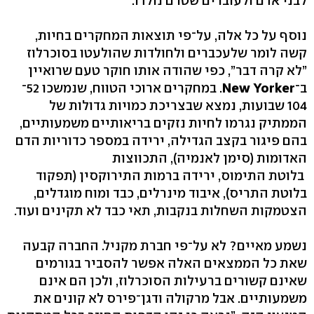
לבני אדם ולעוברים שטרם נולדו.
נוסף על כל אלה, על־פי תוצאות המחקרים בחיות,
קשה לומר שלעכברים ולחולדות שהולעטו בסוכרלוז
”לא קרה דבר”, כפי שהודה אותו חוקר טעם שרואיין
ב־
New Yorker
. במחקרים ארוכי הטווח, שנמשכו 52־
104 שבועות, נמצא שבצריכת כמויות גדולות של
הממתיק נגרמו לחיות נזקים בריאותיים משמעותיים,
בהם פיגור בקצב הגדילה, ירידה במספר כדוריות הדם
האדומות (סימן לאנמיה), התכווצות
בלוטת התימוס, ירידה ברמות התירוקסין (תפקוד
בלוטת התריס), איבוד מינרלים, כבד ומוח מוגדלים,
הצטמקות השחלות בנקבות, תאי כבד לא תקינים ועוד.
נשמע מאיים? לא על־פי חברת מקניל. החברה קבעה
שאת כל הממצאים האלה אפשר להסביר בגורמים
שאינם קשורים ברעילות הסוכרלוז, ולכן הם אינם
משמעותיים. אבל מרקולה ודגן־פירס לא קונים את