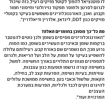
לו פוטנציאל להפוך לקוטל מזיקים רעיל, כזה שיכול
לגרום לסרטן ולחוסר תפקוד נוירולוגי וחיסוני חמור
וקבוע. ואכן, האורגנוכלורינים משמשים בעיקר בקוטלי
מזיקים כגון DDT, לינדאן, אלדרין ודיאלדרין”.
מה כל־כך מסוכן בחומרים האלה?
”האורגנוכלורינים מסיסים בשומן ולכן נוטים להצטבר
ברקמות שומן ובאיברים העשירים בשומן, כמו המוח.
גרוע מכך, הם נשמרים שם באורח קבע. רעילותם עלולה
להשפיע בעיקר על המוח, על הלב ועל הריאות, ולגרום
לתסמינים מגוונים התלויים באורך החשיפה. למשל,
בחשיפה קצרה נרשמו תופעות כגון עצבנות,
עוויתות, בעיות נשימה, הפרעות קצב לב, בחילה,
הקאות, שלשול וכאבי בטן. בחשיפה ממושכת עלולים
להיגרם נזקים לכבד ולכליות, הפרעות במערכת
העצבים
המרכזית ועוד”.