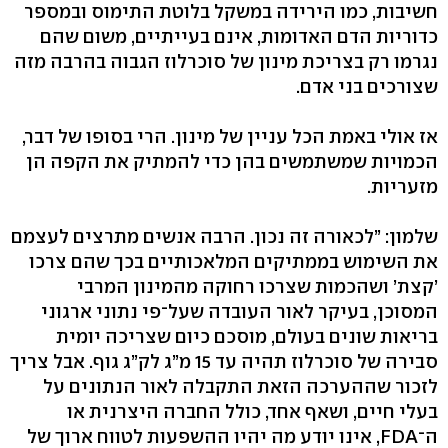
חשיבות, כמו הירידה במשקל בלוטת התימוס ובמספר
כדוריות הדם האדומות, אינם בעייתיים, משום שהם
נגרמו רק בצריכת מינון של סוכרלוז הגבוה בהרבה מזה
שצורכים בני אדם.
אז אולי באמת הכל עניין של מינון. הרי בסופו של דבר,
הכמויות שמשתמשים בהן כדי להמתיק את הקפה הן
מזעריות.
שלמון: ”לכאורה זה נכון. הרבה אנשים מתרצים לעצמם
את השימוש בממתיקים המלאכותיים בכך שהם צרכו
’קצת’ ושהכמות שצרכו רחוקה מהמינון המרבי
המסוכן, בעיקר לאור העובדה שעל־פי נתוני ארגוני
בריאות שונים בעולם, מוסכם כיום שצריכה יומית
סבירה של סוכרלוז תהיה עד 15 מ”ג לק”ג גוף. אבל צריך
לזכור שההערכה הזאת התקבלה לאור הנתונים על
בעלי חיים, ושאף אחד, כולל החברה היצרנית או
ה־FDA, אינו יודע מה יהיו ההשפעות לטווח ארוך של