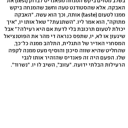
בשלב מסוים ביקש המנחה מפאנדיס לבדוק (test) את
האבקה. אלא שהסטודנט טעה וחשב שהמנחה ביקש
ממנו לטעום (taste) אותה, וכך הוא עשה. ”האבקה
מתוקה”, הוא אמר ליו. ”השתגעת?” שאל אותו יו, ”איך
יכולת לטעום תרכובת בלי לדעת אם היא רעילה?” אבל
שיגעון או לא, יו, שתפס כנראה די מהר את הפוטנציאל
המסחרי האדיר של התגלית, התלהב ממנה כל־כך,
שהחליט שהיא שווה סיכון והוסיף מעט ממנה לקפה
שלו. הפעם היה זה פאנדיס שהזהיר אותו לגבי
הרעילות הבלתי ידועה. ”עזוב”, השיב לו יו. ”נשרוד”.