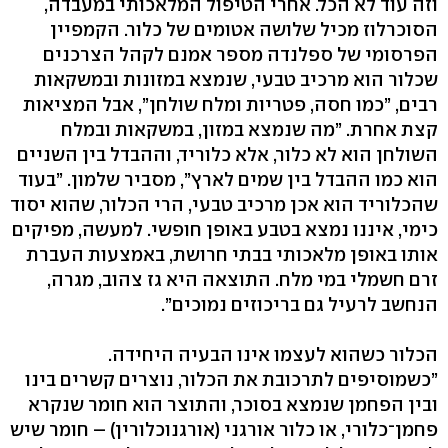
וזה עוד לא הכל. אחרי הטיפול המלאכותי במעבדה,
הסוכרלוז מכיל שלושה אטומים של כלור. הקמפיין
הפרסומי של ספלנדה מספר אמנם לקהל הצרכנים
שכלור הוא מרכיב טבעי, שנמצא במזונות ובמשקאות
רבים, ”כמו חסה, פטריות ומלח שולחן”, אבל המציאות
קצת אחרת. ”מה שנמצא במזון, במשקאות ובמלח
השולחן הוא לא כלור, אלא כלוריד, וההבדל בין השניים
הוא כמו ההבדל בין שמים לארץ”, מסביר שלמון. ”בעוד
שהכלוריד הוא אכן מרכיב טבעי, הרי הכלור, שהוא יסוד
כימי, איננו נמצא בטבע באופן חופשי. למעשה, מפיקים
אותו באופן מלאכותי בבתי חרושת, באמצעות העברת
זרם חשמלי במי מלח. התוצאה היא גז צהוב, מגרה,
הנחשב לרעיל גם בריכוזים נמוכים”.
הכלור כשהוא לעצמו אינו הבעיה היחידה.
”כשמוסיפים לתרכובת את הכלור, נוצרים קשרים בינו
ובין הפחמן שנמצא בסוכר, והתוצר הוא חומר שנקרא
פחמן־כלורי, או כלור אורגני (אורגנוכלורין) – חומר שיש