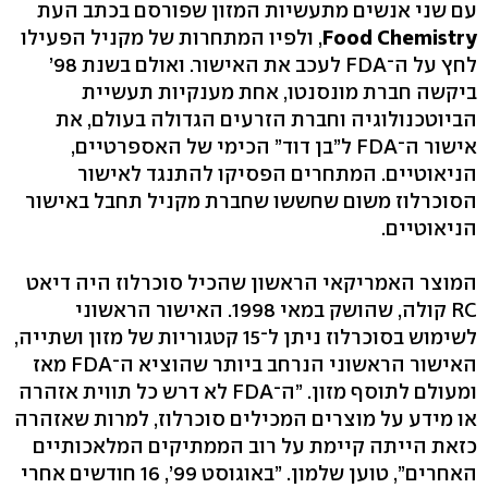
עם שני אנשים מתעשיות המזון שפורסם בכתב העת
Food Chemistry
, ולפיו המתחרות של מקניל הפעילו
לחץ על ה־FDA לעכב את האישור. ואולם בשנת 98’
ביקשה חברת מונסנטו, אחת מענקיות תעשיית
הביוטכנולוגיה וחברת הזרעים הגדולה בעולם, את
אישור ה־FDA ל”בן דוד” הכימי של האספרטיים,
הניאוטיים. המתחרים הפסיקו להתנגד לאישור
הסוכרלוז משום שחששו שחברת מקניל תחבל באישור
הניאוטיים.
המוצר האמריקאי הראשון שהכיל סוכרלוז היה דיאט
RC קולה, שהושק במאי 1998. האישור הראשוני
לשימוש בסוכרלוז ניתן ל־15 קטגוריות של מזון ושתייה,
האישור הראשוני הנרחב ביותר שהוציא ה־FDA מאז
ומעולם לתוסף מזון. ”ה־FDA לא דרש כל תווית אזהרה
או מידע על מוצרים המכילים סוכרלוז, למרות שאזהרה
כזאת הייתה קיימת על רוב הממתיקים המלאכותיים
האחרים”, טוען שלמון. ”באוגוסט 99’, 16 חודשים אחרי