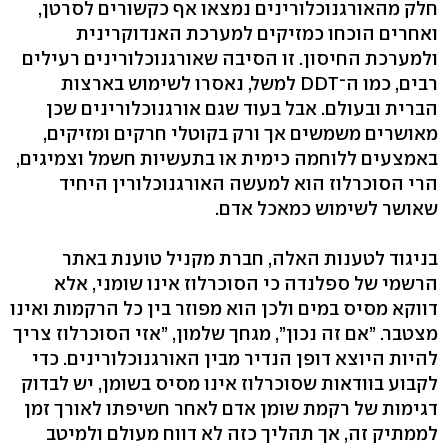
חלק מהאורגנוכלורינים נמצאו אף כקשורים לסרטן,
ואחרים הוכחו כמזיקים למערכת האנדוקרינית
ולמערכת החיסון. זו הסיבה שאורגנוכלורינים רעילים
רבים, כמו ה־DDT למשל, נאסרו לשימוש בארצות
הברית ובעולם. אבל בעוד שגם אורגנוכלורינים שכן
מאושרים משמשים אך ורק בקוטלי חרקים ומזיקים,
באמצעים ללוחמה כימית או בתעשיות חשמל וצמיגים,
הרי הסוכרלוז הוא למעשה האורגנוכלורין היחיד
שאושר לשימוש כמאכל אדם.
בניגוד לטענות האלה, חברת מקניל טוענת באתר
הרשמי של ספלנדה כי הסוכרלוז אינו שומני, אלא
דווקא מסיס במים ולכן הוא מפוזר בין כל הרקמות ואינו
מצטבר. ”אם זה נכון”, מגחך שלמון, ”אזי הסוכרלוז צריך
להיות היוצא דופן הנדיר מבין האורגנוכלורינים. כדי
לקבוע בוודאות שסוכרלוז אינו מסיס בשומן, יש לבדוק
דגימות של רקמת שומן אדם לאחר חשיפתו לאורך זמן
לממתיק זה, אך תהליך כזה לא דווח מעולם ולמיטב