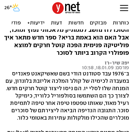
האם תחליף הסוכר שלכם
באמת בריא?
הסוכרלוז נחשב לממתיק מלאכותי נפוץ ומוכר,
אבל האם הוא באמת בריא? ספר חדש מתאר איך
פוליטיקה פנימית הפכה קוטל חרקים למוצא
פופולרי הקרוב ביותר לסוכר
יפה שיר-רז
פורסם: 18.01.09, 10:58
ב־1976 עבד סטודנט הודי בשם שאשיקאנט פאנדיס
במעבדה לכימיה של קולג’ המלכה אליזבת בלונדון, עם
המנחה שלו לסלי יו. הם ניסו ליצור קוטל חרקים חדש.
לצורך כך הם השתמשו בסולפוריל כלוריד, כימיקל
רעיל מאוד, שאותו טפטפו טיפה אחר טיפה לתמיסת
סוכר. התגובה הנדיפה הביאה ליצירתם של סוכרים
מוכלרים שהכילו מולקולות עתירות באטומי כלור.