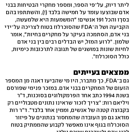
ליתר דיוק, על־פי הספר, ומספר מחקרי הבטיחות בבני
אדם שבוצעו עומד על חמישה בלבד (!), והשתתפו בהם
בסךו והכל 191 אנשים! "המשמעות היא שלמעשה,
הקביעה ושל ה־FDA שהסוכרלוז בטוח לצריכה על־ידי
בני אדם, הסתמכה בעיקר על מחקרים בחיות", אומר
שלמון. ”לרוע המזל, יש הבדלים רבים בין בני אדם
לחיות שונות במושגים של תגובה לתרכובות כימיות,
כולל הסוכרלוז”.
ממצאים בעייתים
גם ב־FDA, כך מתברר, היו מי שהביעו דאגה מן המספר
הזעום של המחקרים בבני אדם. במזכר פנימי שפורסם
בשנת 1994 כתב אחד הפרמקולוגים בסוכנות, ד”ר
ויליאם רות: ”צריך לזכור שראינו נתונים מטבוליים רק
בקבוצה קטנה של אנשים, וממין אחד בלבד”. ד”ר רות
מודאג גם מן העובדה שהמחסור בנתונים על פיזור
הסוכרלוז בגוף אינו מאפשר לקבוע שהממתיק בטוח