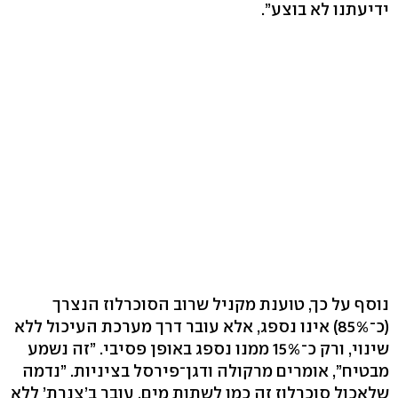
ידיעתנו לא בוצע”.
נוסף על כך, טוענת מקניל שרוב הסוכרלוז הנצרך
(כ־85%) אינו נספג, אלא עובר דרך מערכת העיכול ללא
שינוי, ורק כ־15% ממנו נספג באופן פסיבי. ”זה נשמע
מבטיח”, אומרים מרקולה ודגן־פירסל בציניות. ”נדמה
שלאכול סוכרלוז זה כמו לשתות מים. עובר ב’צנרת’ ללא