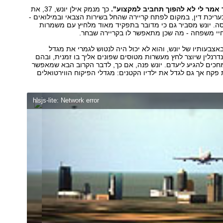
אמר לי לא להפוך תחביב למקצוע".
כך מנמק אילן יונש, 37, את
עריכת דין, במקום לפתח קריירה שהחל בשירות הצבאי ובמילואים -
ה. יונש מסביר גם כי מדובר בתפקיד מאוד מלחיץ עם משמרות
י משפחה - מה שכן מתאפשר לו בקריירה שבחר.
אצבעותיו של יונש, והוא לא יכול היה לנטוש לגמרי את מגדל
דרנלין שיוצר לחץ מעשרות מטוסים שפונים אליך בו זמנית, ובהם
כים להגיע ליעדם. יונש פנה, אם כך, לדבר הקרוב הבא שמאפשר
 פקח אך גם לגדל את ילדיו הקטנים: מגדלי הפיקוח הווירטואלים
hlsjs-lite: Network error