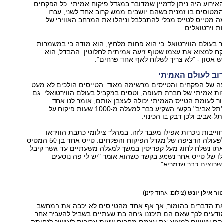
אירוע היה ניתן לדמיין שמדובר במגדל פיקוח אמיתי. כל הפקחים
מטוסים בו זמנית כשהם יושבים ממש קרוב אחד לשני, עברו
 מטייס לטייס מבלי להתבלבל וניהלו את המרחב האווירי של
ת וירטואלים.
 בעולם הווירטואלי כי הוא פחות מלחיץ, הוא מודה כי במשמרות
קח למצוא את עצמו שטוף זיעה אמיתית לחלוטין. ההבדל, הוא
אסון - "לא צריך לשלוח לאף אחד פרחים".
וב לעולם האמיתי
ה של הפקחים והטייסים מרשימה מאוד. הטייסים הולכים לא מעט
ת אמיתי של חברת תעופה, וטסים במקביל בעולם הווירטואלי. גם
חור לעומת הטייס האמיתי יכולה לעצבן אותם, אומר לנו אחד
הפקחים. איציק "תל אביב" בקשי השקיע כבר למעלה מ-1000 שעות פיקוח על
-אביב ולכן דבק בו הכינוי.
וייבות ניכרות אפילו מעבר לזה. במהלך צילומי כתבת הווידאו
הפרענו, כמובן, לפעולה הרציפה של מגדל הפיקוח והפקחים. טייס אחד בן 50 המטיס
אתו נשלח לחוג מעל קפריסין במשך למעלה משעתיים עד אשר קיבל
לו של טייס אחר נשמע בקשר כשהוא אומר "יש לי פה נוסעים
שרוצים כבר שנמריא".
ר אילן יונש
(צילום: אהוד קינן)
את הדברים בהומור, אך אף אחד מהטייסים לא יכבה את המחשב
דעים לכך שאם הם תיכננו גיחה בת שעתיים בשביל להעביר אחר
הם עשויים למצוא את עצמם מחכים שעות ארוכות לאישור לנחיתה.