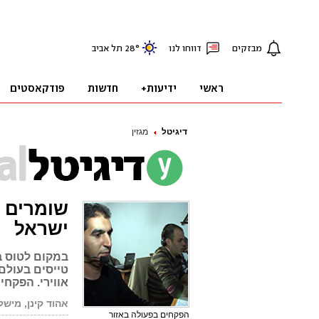
דיגיטל
מגזין
שומרים ע
ישראל
במקום לטוס ב
אווירי. הפקח
אהוד קינן, מישל
הפקחים בפעולה באזור