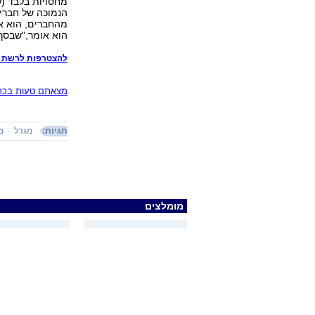
מחסויות בלבד (
הנמוכה של חברי
מהחברים, הוא או
הוא אומר,"שבסך 
להצטרפות לרשת VATil
מצאתם טעות בכתב
תגיות:
מגדל
מ
מומלצים