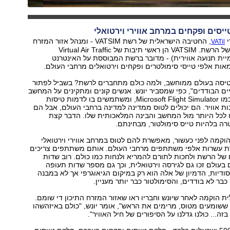
יסים ופקחים במרחב אווירי וירטואלי
י
, החטיבה הישראלית של רשת VATSIM - ומנהל אזור המזרח
VATil
התיכון ואפריקה של הרשת. VATSIM הן ראשי תיבות של Virtual Air Traffic
Simu (הדמיית תנועה אווירית) - מדובר ברשת המבוססת על האינטרנט
אות אלפי טייסי סימולטרים ופקחים וירטואלים מרחבי העולם.
טיסה בעולם ממוחשב, ולמה כולם מתחברים לרשת? בשביל לפתור
ם הבודדים", כפי שמסביר יונש. אנשים קונים ומתקינים על המחשב
סימולטור טיסה כמו Microsoft Flight Simulator, ומשתמשים בו לדמות טיסות
ות אוויר. הם יכולים לטוס ממדינה למדינה ברחבי העולם, אבל הם
 לכל היותר מול המחשב והבינה המלאכותית שלו. הדבר קצת
 בלהיות טייס סימולטור, מבחינתם.
 VATSIM שהוקמה לפני כעשור, מאפשרת להם לטוס במרחב אווירי וירטואלי
 עשרות אלפי משתתפים מרחבי העולם. אותם משתתפים צריכים
 של הרשת ולחכות לתורם להמריא ולנחות כמו כולם. רוב שדות
בעולם זכו גם לגירסה וירטואלית, וכך גם מספר שדות תעופה
ודיות, הדמיון של אלה הוא רק במיקום הגיאוגרפי אך לא במבנה
בר לא בודדים, והסימולטור כבר יותר מעניין.
 הוקמה לאחר שיונש וחבריו ראו שאזור המזרח התיכון די שומם.
ששומעים מטוס, מרימים את הראש", אומר יונש, "כולם באיזהשהו
זה... כולנו גדלנו על הסיפורים של חיל האוויר".