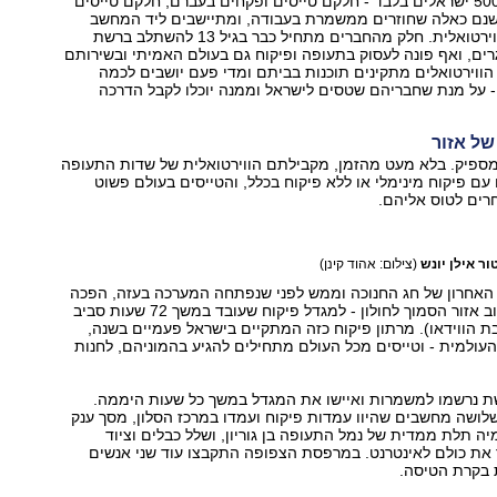
ברשת חברים כ-500 ישראלים בלבד - חלקם טייסים ופקחים בעברם, חלקם טייסים
ישנם כאלה שחוזרים ממשמרת בעבודה, ומתיישבים ליד המחשב
למשמרת פיקוח וירטואלית. חלק מהחברים מתחיל כבר בגיל 13 להשתלב ברשת
רים, ואף פונה לעסוק בתעופה ופיקוח גם בעולם האמיתי ובשירותם
ווירטואלים מתקינים תוכנות בביתם ומדי פעם יושבים לכמה
 על מנת שחבריהם שטסים לישראל וממנה יוכלו לקבל הדרכה
של אזור
מספיק. בלא מעט מהזמן, מקבילתם הווירטואלית של שדות התעופה
עם פיקוח מינימלי או ללא פיקוח בכלל, והטייסים בעולם פשוט
רים לטוס אליהם.
ר אילן יונש
(צילום: אהוד קינן)
 האחרון של חג החנוכה וממש לפני שנפתחה המערכה בעזה, הפכה
דירה צנועה ביישוב אזור הסמוך לחולון - למגדל פיקוח שעובד במשך 72 שעות סביב
ת הווידאו). מרתון פיקוח כזה המתקיים בישראל פעמיים בשנה,
עולמית - וטייסים מכל העולם מתחילים להגיע בהמוניהם, לחנות
ברשת נרשמו למשמרות ואיישו את המגדל במשך כל שעות היממה.
ושה מחשבים שהיוו עמדות פיקוח ועמדו במרכז הסלון, מסך ענק
יה תלת ממדית של נמל התעופה בן גוריון, ושלל כבלים וציוד
ת כולם לאינטרנט. במרפסת הצפופה התקבצו עוד שני אנשים
 בקרת הטיסה.