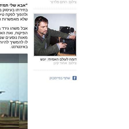
צילום: רותם פלדנר
"אבא שלי תמיד 
בחירתו בעיסוק ב
ולהפוך לפקח טיס
שלא מאפשרות חי
אבל משהו גירד ב
הפיקוח, ואת האנ
מאות נוסעים שמח
לו להמשיך להיות
באינטרנט.
דומה לעולם האמיתי. יונש
צילום: אהוד קינן
שתף בפייסבוק