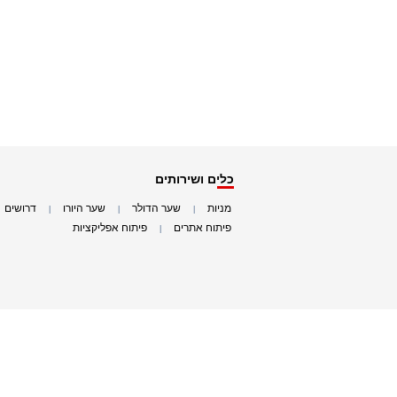
כלים ושירותים
מניות
שער הדולר
שער היורו
דרושים
|
|
|
|
פיתוח אתרים
פיתוח אפליקציות
|
|