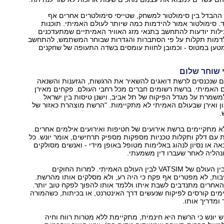
 ההבדל בין סימולטור למשחק, שטייסי סימולטרים אחרים אף
ד. סימולטור אמור להידמות כמה שיותר לעולם האמיתי. תוכנות
ילות יודעות להתחשב בתנאי מזג האוויר האמיתיים שמתעדכנים
לדמות תקלות על פי הסתברות והגדרות שבוחר המשתמש, להתחשב
טען במטוס - וכמובן לחוות עומסים בשדה התעופה של שחקנים
י שוחר שלום
ם שנכנסים לרשת דואגים להשאיר את הרגשות, הגזענות והשנאה
 האמיתי. ברשת רשומים חברים מכל רחבי העולם. פקחים מאירן
משמרת על מגדל הפיקוח של תל אביב, וישנן טיסות בין ישראל
ון ואירן שבעולם האמיתי לא מתקיימות. "הרשת מוצהרת כאזור של
.
לא מתקיימים ברשת אירועים של חטיפות ואירועים אילמים אחרים.
ות עם דלק ותקלות טכניות מספקות מספיק תרחישים, אומר יונש. כל
 או נסיון לנהוג באלימות מטופל באופן מידי - ואנשים מסולקים
נהליה לאחר שעברו דין משמעתי.
VATSI לבין העולם האמיתי.
למרות החוקים
בות, לא מפטרים אף פקח כי היה רע, ולא מסלקים אותו מהרשת.
אחרים מתנדבים לשבת איתו וללמד אותו להפוך לפקח טוב יותר.
ים קורסים לפיקוח שנעשים דרך האינטרנט, או בכיתות, כשהמורה
ומדריך אותו.
 יונש כי הרשת היא חינמית, מתקיימת ללא מטרות רווח וחיה