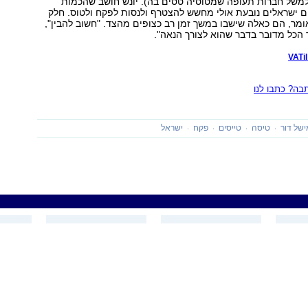
למשל חברות תעופה שמטוסיה טסים בה). יונש חושב שהכמות
ם ישראלים נובעת אולי מחשש להצטרף ולנסות לפקח ולטוס. חלק
מר, הם כאלה שישבו במשך זמן רב כצופים מהצד. "חשוב להבין",
הכל מדובר בדבר שהוא לצורך הנאה".
ה? כתבו לנו
ישל דור
טיסה
טייסים
פקח
ישראל