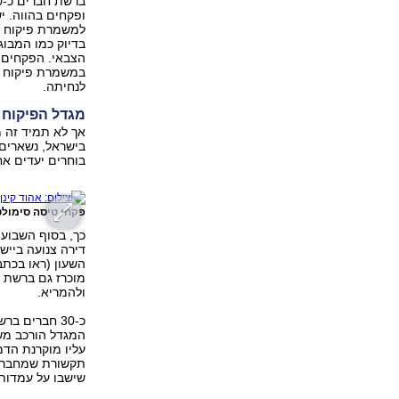
ופקחים בהווה. 
בדיוק כמו המבוג
הצבאי. הפקחים ה
במשמרת פיקוח -
לנחיתה.
מגדל הפיקוח 
אך לא תמיד זה 
בישראל, נשארים 
בוחרים יעדים אח
פקחי טיסה סימולטו
כך, בסוף השבוע
השעון (ראו בכתב
מוכרז גם ברשת ה
ולהמריא.
כ-30 חברים 
המגדל הורכב משל
עליו מוקרנת הדמ
תקשורת שמחבר א
שישבו על עמדות