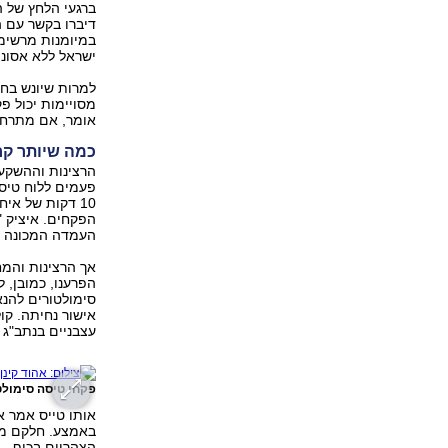
ברגעי הלחץ של ה
דיברו בקשר עם ה
במיומנות מרשימה
ישראל ללא אסונו
למרות שיונש בחר
מסויימות יכול פ
אומר, אם מתרחש 
כמה שיותר קר
הרצינות וההשקע
פעמים ללוח טיסו
10 דקות של אי
העמדה המכונה תל
אך הרצינות והמח
סימולטורים להנ
אישור נחיתה. קו
עצבניים בנתב"ג 
פקחי טיסה סימולטו
אותו טייס אמר 
באמצע. חלקם מו
הצהריים בכיף - 