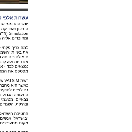
עשרות אלפי טי
יונש הוא ממייסד
lation
ומחוברים אליה מ
למה צריך פקחי 
את בעיית "השמיי
אזרחיות ולא קרב
נמצאים לבד - או
מפספס את המטרה
רשת
כאשר היא מחברת
גם לציית לחוקים
התעופה הגדולים 
צבאיים. מטעמי ס
ובהיקף. השמיים כ
החטיבה הישראלית
"בישראל, אנשים 
מקום מתעניינים ב