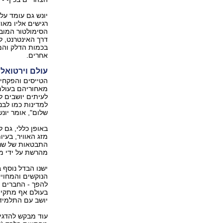
יונש גם עומד על
רגישים אליו מאו
הסימולטור המוב
דרך האינטרנט, 
בכמות הדלק והמ
אחרים.
עולם וירטואל
הטייסים והפקחי
מאחוריהם בעולם
לעיתים יושבים ל
למדינות כמו לבנ
שלום", אומר יונש
באופן כללי, גם 
מזג האוויר, בעי
התבטאות של שנאה
מהרשת על ידי מ
ישנו הבדל נוסף בין העולם של M
הנוקשים והמחויי
להפך - החברים ה
בעולם אף מתקיימ
יושב עם התלמיד 
עוד מבקש להדגיש