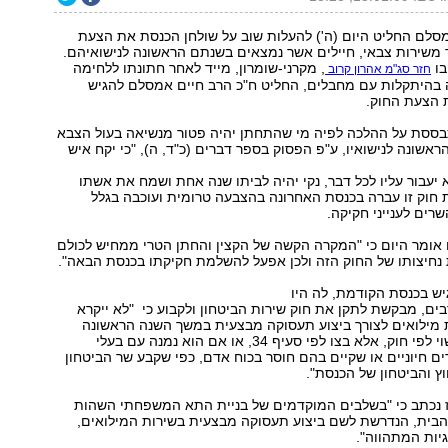
סלם החליט היום (ה') להעלות שוב על שולחן הכנסת את הצעת
 משירות צבאי, חיילים אשר נמצאים בשנתם הראשונה לנישואיהם.
בו
, מקרני-שומרון, מייד לאחר חתונתו ללחימה
חזר סג"מ אהרון קרוב
 בהיתקלות עם מחבלים, החליט ח"כ הרב חיים אמסלם להגיש
 הצעת החוק.
בססת על ההלכה לפיה מי שהתחתן יהיה פטור מנשיאה בעול הצבא
אשונה לנישואיו, ע"פ הפסוק בספר דברים (כ"ד, ה), "כי יקח איש
 יעבור עליו לכל דבר, נקי יהיה לביתו שנה אחת ושמח את אשתו
 חוק זו עברה בכנסת האחרונה בהצבעה טרומית ועוכבה בגלל
רים לענייני חקיקה.
אומר היום כי "המקרה הקשה של הקצין והחתן הטרי ממחיש לכולם
נחיצותו של החוק הזה ולכן אפעל להשלמת חקיקתו בכנסת הבאה".
ש בכנסת הקודמת, לה היו
ים, מבקשת לתקן את חוק שירות הביטחון ולקבוע כי "לא ייקרא
ת מילואים לצורך ביצוע תעסוקה מבצעית במשך השנה הראשונה
מיום שנרשם כנשוי לפי חוק, אלא בצו לפי סעיף 34, או אם הוא נמנה עם בעלי
ם חיוניים או שקיים בהם חוסר בכוח אדם, כפי שקבע שר הביטחון
ץ והביטחון של הכנסת".
 נכתב כי "בשלבים המוקדמים של בניית התא המשפחתי השהות
בית, הנדרשת לשם ביצוע תעסוקה מבצעית בשירות המילואים,
גיות המתהווה".