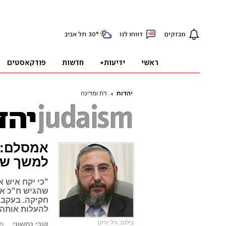
יהדות
דת ומדינה
אמסלם: 
למשך שנ
"כי יקח איש 
שהגיש ח"כ אמ
חקיקה. בעקבו
להעלות אותה 
צילום: גיל יוחנן
קובי נחשוני
פורס