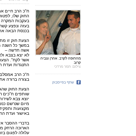
ח"כ הרב חיים אמ
החוק שלו, לפטור
בעקבות המקרה 
בעזה ונפצע קשה
בכנסת הבאה את
הצעת חוק זו מת
במשך כל השנה הר
אשה חדשה –
לא יצא בצבא ולא
מהחופה לקרב. אהרן וצביה
אשר לקח". הצעת
קרוב
התנגדות ועדת הש
צילום: תמר מרדכי
ח"כ הרב אמסלם 
בצורה ברורה את 
שתף בפייסבוק
הצעת החוק שהגי
שותפים ח"כים רב
יוצא צבא לשירו
מקצועות ותפקידי
באישור ועדת החו
בדברי ההסבר אז
הארוכה הרחק מה
עלולה לפגום בזו