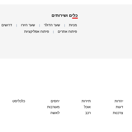
כלים ושירותים
מניות
שער הדולר
שער היורו
דרושים
|
|
|
|
פיתוח אתרים
פיתוח אפליקציות
|
|
יהדות
תיירות
יחסים
כלכליסט
דעות
אוכל
מעורבות
צרכנות
רכב
לאשה