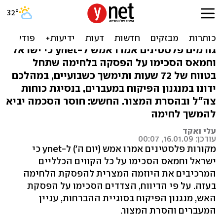
"הוסכם על הפסקת אש
לשבועיים והמשך דיונים"
גורמים פלסטינים אמרו אמש ל-ynet כי ישראל
וחמאס הסכימו על הפסקה בלחימה שתחל
בטווח של 72 שעות ותימשך כשבועיים, במהלכם
ידונו במנגנון הפיקוח במעברים, בנסיגת כוחות
צה"ל ובהסרת המצור. החשש: חוסר הסכמה יביא
להמשך לחימה
עלי ואקד
עודכן: 16.01.09, 00:07
מקורות פלסטינים אמרו אמש (יום ה') ל-ynet כי
ישראל וחמאס הסכימו על כל הקווים הכלליים
המרכיבים את היוזמה המצרית להפסקת הלחימה
בעזה. על פי הדיווח, הצדדים הסכימו על הפסקת
האש, מנגנון הפיקוח בסוגיית ההברחות, עניין
המעברים והסרת המצור.