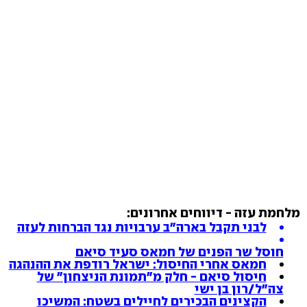
מלחמת עזה - דיווחים אחרונים:
לבני תקבל בארה"ב ערבויות נגד הברחות לעזה
חוסל שר הפנים של חמאס סעיד סיאם
חמאס אחרי החיסול: ישראל רודפת את ההנהגה
חיסול סיאם - חלק מ"תמונת הניצחון" של
צה"ל/רון בן ישי
הקצינים הבכירים לחיילים בשטח: המשיכו