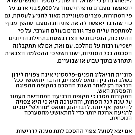
ל-ynet נודע כי ישראל דורשת כי מספר האנשים שלא
יתאפשר מעברם מרפיח יעמוד על 5,000 בני אדם. על
פי המקורות, מצרים מעוניינת מאוד להגיע לעסקה, גם
כדי שהדבר יאפשר לה את פתיחת המעבר שהפך מנוף
למתקפה עליה מצד גורמים בעולם הערבי. על פי
ההערכות, הנסיבות שיווצרו בשטח בתחילת הדיונים
ישפיעו רבות על מהלכם. עם זאת, אם לא תתקבלנה
הסכמה בכל הסוגיות, ישנו חשש כי ההסלמה הצבאית
תתחדש בתוך שבוע או שבועיים.
סוגיית הדיאלוג הפנים-פלסטיני אינה צפויה לידון
בשלב הזה בין חמאס למצרים, והדבר יתאפשר ככל
הנראה רק לאחר השגת ההסכם בתקופת ההפוגה
והפסקת האש.
המקורות מסרו כי תקופת הרגיעה המחודשת תעמוד
על שנה לכל הפחות, וההערכה היא כי היא צפויה
להימשך אף יותר. לדבריהם, חמאס "מוחלש" יסכים
לרגיעה ארוכה יותר כדי להתאושש מהמערכה
הנוכחית.
אם יצא לפועל, צפוי ההסכם לתת מענה לדרישות