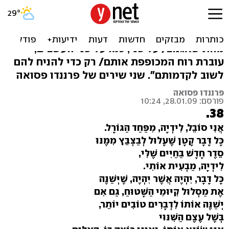
שהחיים יהיו רק החיים
"אין לי את מי לאהוב, או חיים שארצה בהם, או
מוות שאגנוב/ על פני, כמו על פני העשבים,
עוברת רוח המכופפת אותם/ רק כדי להניח להם
לשוב לקדמותם". שני שירים של פרננדו פסואה
פרננדו פסואה
פורסם: 28.01.09, 10:24
38.
אֲנִי סוֹבֵל, לִידְיָה, מִפַּחַד הַגּוֹרָל.
כָּל דָּבָר קָטָן שֶׁעָלוּל לְבַצְבֵּץ מִמֶּנּוּ
סֵדֶר חָדָשׁ בַּחַיִּים שֶׁלִּי,
לִידְיָה, מַבְעִית אוֹתִי.
כָּל דָּבָר, יִהְיֶה אֲשֶׁר יִהְיֶה, שֶׁיְּשַׁנֶּה
אֶת מַסְלוּל קִיּוּמִי הַשָּׁטוּחַ, גַּם אִם
יְשַׁנֶּה אוֹתוֹ לִדְבָרִים טוֹבִים יוֹתֵר,
בְּשֶׁל עֶצֶם הַשִּׁנּוּי