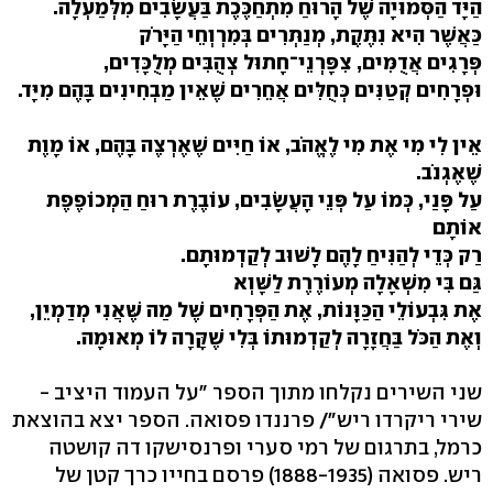
הַיָּד הַסְּמוּיָה שֶׁל הָרוּחַ מִתְחַכֶּכֶת בַּעֲשָׂבִים מִלְּמַעְלָה.
כַּאֲשֶׁר הִיא נִתֶּקֶת, מְנַתְּרִים בְּמִרְוְחֵי הַיָּרֹק
פְּרָגִים אֲדֻמִּים, צִפָּרְנֵי־חָתוּל צְהֻבִּים מְלֻכָּדִים,
וּפְרָחִים קְטַנִּים כְּחֻלִּים אֲחֵרִים שֶׁאֵין מַבְחִינִים בָּהֶם מִיָּד.
אֵין לִי מִי אֶת מִי לֶאֱהֹב, אוֹ חַיִּים שֶׁאֶרְצֶה בָּהֶם, אוֹ מָוֶת
שֶׁאֶגְנֹב.
עַל פָּנַי, כְּמוֹ עַל פְּנֵי הָעֲשָׂבִים, עוֹבֶרֶת רוּחַ הַמְכוֹפֶפֶת
אוֹתָם
רַק כְּדֵי לְהַנִּיחַ לָהֶם לָשׁוּב לְקַדְמוּתָם.
גַּם בִּי מִשְׁאָלָה מְעוֹרֶרֶת לַשָּׁוְא
אֶת גִּבְעוֹלֵי הַכַּוָּנוֹת, אֶת הַפְּרָחִים שֶׁל מַה שֶּׁאֲנִי מְדַמְיֵן,
וְאֶת הַכֹּל בַּחֲזָרָה לְקַדְמוּתוֹ בְּלִי שֶׁקָּרָה לוֹ מְאוּמָה.
שני השירים נקלחו מתוך הספר "על העמוד היציב -
שירי ריקרדו ריש"/ פרננדו פסואה. הספר יצא בהוצאת
כרמל, בתרגום של רמי סערי ופרנסישקו דה קושטה
ריש. פסואה (1888-1935) פרסם בחייו כרך קטן של