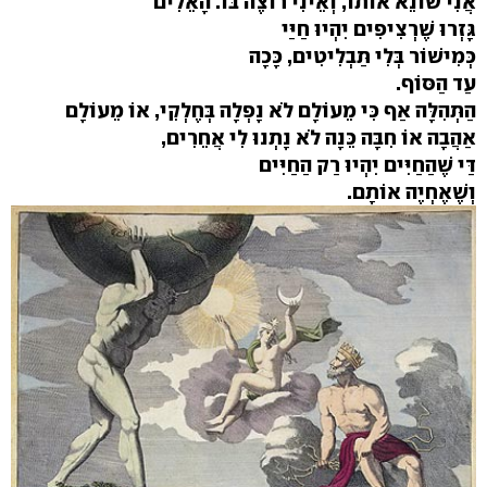
אֲנִי שׂוֹנֵא אוֹתוֹ, וְאֵינִי רוֹצֶה בּוֹ. הָאֵלִים
גָּזְרוּ שֶׁרְצִיפִים יִהְיוּ חַיַּי
כְּמִישׁוֹר בְּלִי תַּבְלִיטִים, כָּכָה
עַד הַסּוֹף.
הַתְּהִלָּה אַף כִּי מֵעוֹלָם לֹא נָפְלָה בְּחֶלְקִי, אוֹ מֵעוֹלָם
אַהֲבָה אוֹ חִבָּה כֵּנָה לֹא נָתְנוּ לִי אֲחֵרִים,
דַּי שֶׁהַחַיִּים יִהְיוּ רַק הַחַיִּים
וְשֶׁאֶחְיֶה אוֹתָם.