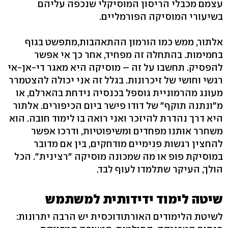
עצמם מכבלי הריסון המוסיקלי שנכפה עליהם
בשיעורי המוסיקה הפורמליים.
אלתור, ממש כמו הורמון ההתאהבות,מתפשט בגוף
בחמימות. בהתחלה זה מפחיד, אחר כך אי אפשר
להפסיק. תחשבו על זה – מוסיקה היא מאגר די-אן-אי
רגשי וחושי של זיכרונות. בגלל זה אני יכולה להצטמרר
מעונג מהרמוניית גוספל בכנסיה נידחת בהארלם, או
מ"ונתנה תוקף" של דודו פישר ביום הכיפורים. אלתור
היא דרך נהדרת להיזכר ואני רואה בו לימוד חובה. הוא
משחרר אותנו מפחדים ומשיפוטיות, ודרכו אפשר
להחצין רגשות פנימיים מודחקים, בין אם מדובר
במוסיקת פופ או מה שמכונה מוסיקה "רצינית". הכל
הולך, העיקר שתלמדו לעוף לבד.
שיטה לימוד ידידותית למשתמש
לשיטת הלימודים האורתודוכסית יש הרבה יתרונות: