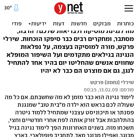
למה כדאי לכם להתחיל לנגן
(רמז: הבריאות שלכם)
מה לנגינת מוסיקה ולבריאות שלכם? הרבה,
מסתבר, ומחקרים רבים כבר סיפקו הוכחות. שירלי
פרקש, מורה למוסיקה בעצמה, על נפלאות
הנגינה בגילאים מתקדמים ועל השיפור המופלא
שחווים אנשים שהחליטו יום בהיר אחד להתחיל
לנגן, גם אם מוצרט הם כבר לא יהיו
שירלי (נחמה) פרקש
פורסם: 13.02.09, 00:25
לימוד נגינה הוא כבר מזמן לא מה שחשבתם. אם כל מה
שעולה לכם בראש הוא ילדה מ"בית טוב" שמנגנת
פסנתר או תיכוניסט עצבני שמתחיל ללמוד גיטרה
בהתלהבות אבל זורק אותה לפח אחרי חודשיים וחצי,
תשכחו מזה. בשנים האחרונות הפך לימוד נגינה בגיל
מבוגר, ואפילו מבוגר מאד, לתחביב פופולארי, בארץ