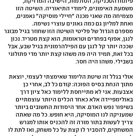
פיתוח הטכניקה, הסולמות, הישיבה המדויקת,
משמעת האימונים, לימודי התיאוריה. השיטה הזו
מצמיחה מה שאני מכנה "חיילי מוסיקה" נאמנים,
ואחת למליון גם כמה גאונים עוצרי נשימה.
מספרם הגדול של פליטי השיטה הזו שחוזר בגיל מבוגר
לנגן, אפוף בפחדים וטראומות, הוא קצת מטריד. נכון
שככה יותר קל לנגן עם הפילהרמונית בגיל שבע, אבל
בכל זאת, תמיד היה פה משהו קצת יותר מדי פתולוגי
בשבילי. משהו היה חסר.
אולי בגלל זה שיטת הלימוד שאימצתי לעצמי, יוצאת
מתוך הנחת בסיס הפוכה: קודם כל לב, אחרי כן
אצבעות. אני לא מתייחסת ללימוד כאל ציון דרך
באולימפיידה אלא כאחד הכלים היותר עוצמתיים
בשיפור נפש האדם. אחד היסודות החשובים ביותר
שמעניקה לנו המוסיקה, היא חופש. כל מה שאתה
צריך לעשות בתור מורה זה להכניס אותו למגרש
המשחקים, להסביר לו קצת על כל משחק, ואז לתת לו