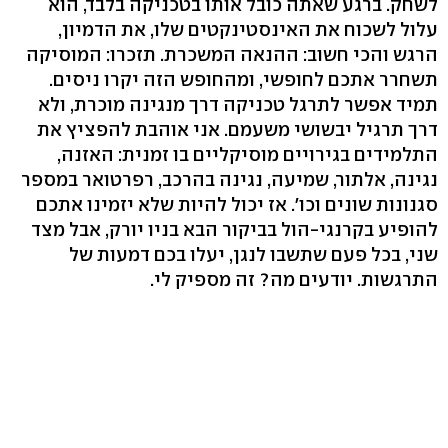
לשחק. ברגע שאתה כובל אותו בטכניקה בלבד, הוא
עלול לשכוח את האינסטינקטים שלו, את הדמיון,
הרגש והכי חשוב: ההנאה המשכרת. תזכרו: המוסיקה
תשחרר אתכם לחופשי, ומהחופש הזה יקרו ניסים.
תמיד אפשר לתרגל טכניקה דרך מנגינה מוכרת, ולא
דרך תרגיל יבשושי משעמם. אני אוהבת להפציץ את
התלמידים בגירויים מוסיקליים בו זמנית: האזנה,
נגינה, אלתור, שמיעה, נגינה בהרכב, רפרטואר במספר
סגנונות שונים וכו'. אז יכול להיות שלא יזמינו אתכם
להופיע בקרנגי-הול בביקור הבא בניו יורק, אבל מצד
שני, בכל פעם שתשבו לנגן, יעלו בכם דמעות של
התרגשות. יודעים מה? זה מספיק לי.