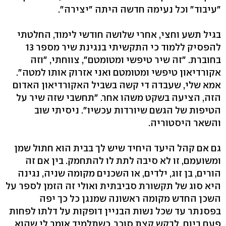
"עיבוד" וכל נעימה חדשה היתה "יצירה".
בגיל תשע וחצי, אחרי שלושה חודשי לימוד, החלטתי
להפסיק ללמוד כי התקשיתי בנגינת שיר מספר 13
בחוברת. "זה שיר טיפשי ומטומטם", צווחתי, "וזה
אקורדיאון טיפשי ומטומטם ואני אזרוק אותו למטה".
אמא שלי, שעבדה די קשה בשביל האקורדיאון האדום
הזה, הציעה בשקט משהו אחר. "תחשבי שזה שיר על
הטיפות של הגשם שיורדות עכשיו". ניסיתי שוב
והשאר היסטוריה.
גם אם קהל היעד היחיד שיש לך בבית הוא חתול שמן
ומשועמם, זו לא סיבה לתת לו להתחמק. בין אם זה
הורים, בן זוג, ילדים, או השכנים מקומה שניה, נגינה
היא סוג של תקשורת סביבתית ואולי זה הזמן לספר על
השכן החדש מקומה ראשונה שמנגן כל כך יפה
בפסנתר עד שכל נשות הבניין דופקות על דלתו לפחות
פעם ביום, לבקש קצת סוכר. כשתלמיד אומר לי שהוא