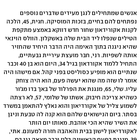
אנשים שמתחילים לנגן מעידים שדברים נוספים
נפתחים להם בחיים, בזכות המוסיקה. חגית, 45, הלכה
לקנות אקורידאון שחור חדש דווקא באמצע מתקפת
הטילים שנפלו ליד הבית שלה באשקלון. הוולס הוינאי
שהיא ניגנה בתוך האימה היה הדבר היחיד שהחזיר
אותה לשפיות. רני, חבר מועצת עיריית גבעתיים,
התחיל ללמוד אקורדאון בגיל 34, היום הוא בן 40 וכבר
שנתיים הוא מופיע כסוליסט בפני קהל. אם מישהו היה
אומר לו שזה מה שהוא יעשה פעם, הוא היה צוחק
עליו. שלי, 65, מנגנת את הפרלוד של באך בדו מג'ור
כשהיא צריכה חיבוק. אשתו של שלומי, 57, לא רצתה
לשמוע צליל של אקורדיאון והוא נאלץ להתאמן במשרד
בסתר. ביום הנישואים שלהם הוא קנה לה טבעת וניגן
את השיר שהיא הכי אוהבת. מאותו יום הותר
לאקורדיאון לישון בבית והאהבה חזרה למעונם. אתי,
39, מנגנת בפעם הראשונה בלוז וכבר מצאה נגן בס