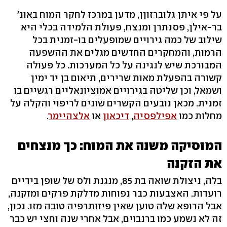
על פי איתן גלוברזוןן, מדען במרכז לחקר המוח באונ'
בר-אילן, פסנתרן ומנצח, פעולת הלמידה בכלי היא
שילוב של כמה גירויים שמופעלים בו-זמנית בכל
הרמות, והמחקרים החדשים מגלים את ההשפעה
המבורכת שיש לנגינה על כל המערכות. כל פעולה
קשורה בהפעלת מאות שרירים, תיאום בן יד ימין
ושמאל, וכן שליטה בגירויים אמוציונאליים רגשיים בו
זמנית. מכאן נובעים הקשרים שונים לריפוי והקלה על
מחלות כמו
אפילפסיה
,
דיכאון
או
אלצהיימר
.
המוסיקה משנה את המוח: כך מנצחים
את הזקנה
בלה, ניצולת שואה בת 85, מנגנת ולס של שופן בידיים
רועדות. האצבעות כבר נפוחות מדלקת פרקים ומזקנה,
אבל הרופא שלה טוען שאין פיזותרפיה טובה מזו. נכון,
זה לא נשמע כמו ברנבוים, אבל אחרי שנה וחצי יש כבר