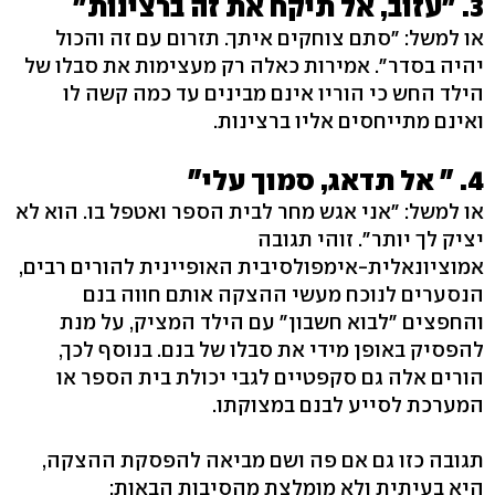
3. "עזוב, אל תיקח את זה ברצינות"
או למשל: "סתם צוחקים איתך. תזרום עם זה והכול
יהיה בסדר". אמירות כאלה רק מעצימות את סבלו של
הילד החש כי הוריו אינם מבינים עד כמה קשה לו
ואינם מתייחסים אליו ברצינות.
4. " אל תדאג, סמוך עלי"
או למשל: "אני אגש מחר לבית הספר ואטפל בו. הוא לא
יציק לך יותר". זוהי תגובה
אמוציונאלית-אימפולסיבית האופיינית להורים רבים,
הנסערים לנוכח מעשי ההצקה אותם חווה בנם
והחפצים "לבוא חשבון" עם הילד המציק, על מנת
להפסיק באופן מידי את סבלו של בנם. בנוסף לכך,
הורים אלה גם סקפטיים לגבי יכולת בית הספר או
המערכת לסייע לבנם במצוקתו.
תגובה כזו גם אם פה ושם מביאה להפסקת ההצקה,
היא בעיתית ולא מומלצת מהסיבות הבאות: