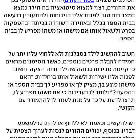
את ההורים, רצוי למצוא סיטואציה בה הילד נמצא
במצב רוח טוב, לפנות אליו בנינוחות ולהתעניין בנעשה
בבית הספר בכלל ובאווירה השוררת בכיתה ובהפסקות
בפרט ולשאול אותו אם מישהו או משהו מפריע לו בבית
הספר.
חשוב להקשיב לילד בסבלנות ולא ללחוץ עליו יתר על
המידה לקבלת פרטים נוספים. כאשר הסימנים מראים
כי קיימת סבירות גבוהה שהילד חווה הצקה, חשוב
לפנות אליו ישירות ולשאול אותו ביחידות: "האם
מישהו פוגע בך, מציק לך או מפריע לך בבית הספר או
בהסעה?" ולומר לו בעדינות כי אם משהו מפריע לו,
תרצו לדעת על כך על מנת לעזור לו להתמודד עם
הקושי.
יש להקשיב וכאמור לא ללחוץ או להתרגז למשמע
דבריו. בנוסף, יכולים ההורים לנסות לערוך תצפית על