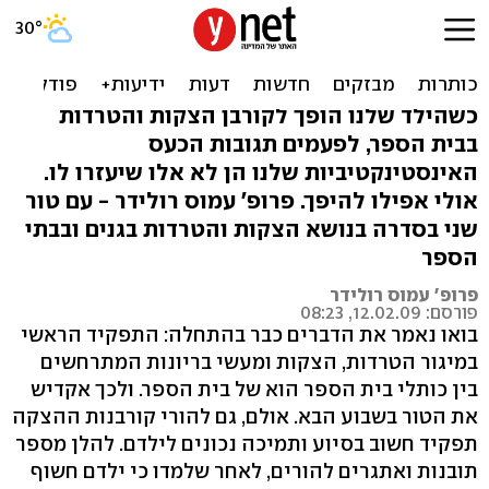
"מרביצים לך בביה"ס? תלמד
להחזיר!"
כשהילד שלנו הופך לקורבן הצקות והטרדות
בבית הספר, לפעמים תגובות הכעס
האינסטינקטיביות שלנו הן לא אלו שיעזרו לו.
אולי אפילו להיפך. פרופ' עמוס רולידר - עם טור
שני בסדרה בנושא הצקות והטרדות בגנים ובבתי
הספר
פרופ' עמוס רולידר
פורסם: 12.02.09, 08:23
בואו נאמר את הדברים כבר בהתחלה: התפקיד הראשי
במיגור הטרדות, הצקות ומעשי בריונות המתרחשים
בין כותלי בית הספר הוא של בית הספר. ולכך אקדיש
את הטור בשבוע הבא. אולם, גם להורי קורבנות ההצקה
תפקיד חשוב בסיוע ותמיכה נכונים לילדם. להלן מספר
תובנות ואתגרים להורים, לאחר שלמדו כי ילדם חשוף