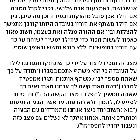
הילד בנקודות זמן רגישות במהלך היום למשך יומיים
או שלושה, באמצעות אדם שלישי, בכדי לקבל תמונה
אם הילד אכן סובל מהצקות ובמידה וכן מה טיבן. בין
אם הילד משתף את הוריו בעובדת היותו קורבן מתמשך
להצקות ובין אם ההורה מגלה זאת בעצמו, חשוב מאוד
כאמור לעשות הכול כדי שהילד ימשיך לשוחח על כך
עם הוריו בחופשיות, ללא מורא וחשש ובאופן שוטף.
מצב זה תוכלו ליצור על ידי כך שתחזקו ותפרגנו לילד
על העובדה כי הוא משתף אתכם בסבלו ("תודה על כך
שאתה מספר לנו / משתף אותנו"), תגלו אמפטיה
לסבלו ("בטח מאוד קשה לך. אנחנו מאוד גאים בך
שאתה ממשיך לתפקד במצב הקשה הזה") ותבטיחו
לסייע לו, לתמוך ולא להרפות עד אשר הבעיה תיפתר
("בוא נחשוב יחד כיצד אנחנו מתמודדים עם הבעיה
ופותרים אותה. אנחנו איתך. לא נשלים עם מצב כזה
ונעבוד יחדיו להפסיקו").