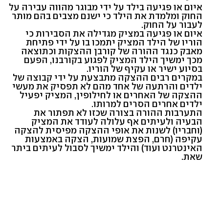
איום או פגיעה בילד על ידי מבוגר מהווה עבירה על
החוק ומלמדת את הילד כי ישנם מצבים בהם מותר
לעבור על החוק.
איום או פגיעה במציק מגדילה את הסבירות כי
הוריו של הילד המציק יתמכו בו על ידי פתיחת
מאבק כנגד ההורה של קורבן ההצקות וכתוצאה
מכך ימשיך הילד המציק לפגוע בקורבנו, הפעם
בסיוע ישיר או עקיף של הוריו.
במקרים רבים ההצקה מתבצעת על ידי קבוצה של
ילדים והרתעה של אחד מהם לא תפסיק את מעשי
ההצקה של האחרים או לחילופין, המציק יפעיל
ילדים אחרים הסרים למרותו.
התערבות ההורה בצורה שכזו לא תפתור את
הבעיה ולעיתים אף עלולה לעודד את המציק
(וחבריו) לשנות את אופי ההצקה מפיסית להצקה
עקיפה (חרם, הפצת שמועות, הצקה באמצעות
האינטרנט ועוד) והילד ימשיך לסבול לעיתים ביתר
שאת.