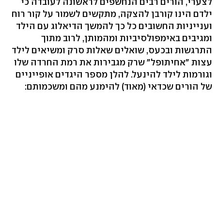
לצערי, הורים רבים הנחשפים לראשונה לעובדה כי
ילדם הינו קורבן להצקה, מתקשים לשמור על קור רוח
וענייניות החשובים כל כך להמשך הדיאלוג עם הילד
ומגיבים באימפולסיביות ומהמותן, לרוב מתוך
התרגשות ובכעס, שואלים שאלות סרק ומשיאים לילד
עצות "אחיתופל" שרק מגבירות את רמת החרדה שלו
וגורמות לילד להינעל. להלן מספר היגדים אופייניים
של הורים שכדאי (מאוד) להימנע מהם ומשכמותם: