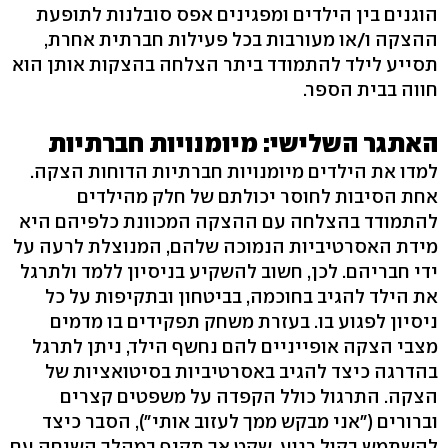
הוגנים בין הילדים ומפגינים אפס סובלנות לתופעת
ההצקה ו/או מעורבות בכל פעילות חברתית אחרת,
תסייע לילד להתמודד ביתר הצלחה בהצקות אותן הוא
חווה בבית הספר.
האתגר השלישי: מיומנויות חברתיות
למדו את הילדים מיומנויות חברתיות הדוחות הצקה.
אחת הסיבות לחוסר יכולתם של חלק מהילדים
להתמודד בהצלחה עם ההצקה המכוונת כלפיהם היא
מידת האסרטיביות הנמוכה שלהם, המנוצלת לרעה על
ידי חבריהם. לכן, חשוב להשקיע בניסיון ללמד ולתרגל
את הילד להגיב בחוכמה, בביטחון ובתקיפות על כל
ניסיון לפגוע בו. בעזרת משחק תפקידים בו מדמים
מצבי הצקה אופייניים להם נחשף הילד, ניתן לתרגל
בהדרגה כיצד להגיב באסרטיביות בסיטואציות של
הצקה. התרגול כולל הקפדה על משפטים קצרים
וברורים ("אני מבקש ממך לעזוב אותי"), הסבר כיצד
להשתמש בקול רגוע, שקט אך תקיף במהלך השיחה עם