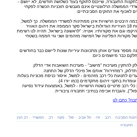
לתקנות התעבורה, שייכנס לתוקף בעוד כשלושה חודשים, לא ייושם -
די הממשלה הרלוונטיים אינם מגבשים תוכניות הכשרה לפקחי
ם לאכוף את החוקים הסביבתיים.
כמה היבטים הרשויות אינן ממתינות למשרדי הממשלה. כך למשל,
בימים אלה עורכות 18 העיריות הגדולות בישראל סקר הממפה את זיהום האוויר
יקפו וגם את מקורותיו. אטיה: "לראשונה בישראל, תהיה לנו רשימת
של מקורות הפליטה של חמישה מזהמים ושני גזי חממה בשטחי
נה מספר צעדים אותן מתכוונות עיריות שונות ליישם כבר בחודשים
לקם כבר מיושמים כיום:
לק להתקין מערכות "מישוב" - מערכות השואבות אדי הדלק
דלוק, ו"מחזירות" אותם אל מיכלי הדלק של התחנה.
רים לתנועת כלי רכב מזהמים - למשל, איסור כניסת מכוניות בעלות
עומדות בתקני זיהום מתקדמים (כמו יורו 4).
כלי רכב פרטיים בשטח הרשויות - למשל, באמצעות עידוד נסיעה
ל"), והגברת אכיפה בנתיבי תחבורה ציבורית.
ה? כתבו לנו
גנת הסביבה
רכב
יורו
תל אביב
פול
פקח
דב
המשרד
דב חנין
תחבורה