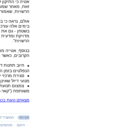
אטיה כי התיקון 
זאת, מאחר שמשר
הרשויות, שאמורי
אולם, נראה כי ב
בשטחן - גם את ה
מדויקת ומדעית 
הרשויות".
בנוסף, אטייה מו
הקרובים, כאשר ח
חיוב תחנות ד
הנפלטים בזמן הת
סגירת מרכזי ע
מנועי דיזל שאינן 
צמצום תנועת 
משותפת ("קאר-פו
מצאתם טעות בכתב
תגיות:
המשרד לה
זיהום
מזהמים