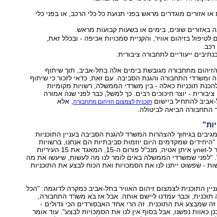
או אזורים מוגדרים מראש בפני תנועת כל כלי הרכב, או בפני כלי
 באזורים שונים, בימים או בשעות קבועות מראש.
טיפול בזיהום אוויר, והקניית סמכויות אכיפה - ובכלל זאת,
רכב.
תיבים ייעודיים לתחבורה ציבורית.
הזיהום מתחבורה מגובשת בימים אלה בתל-אביב, תוך שיתוף
יה ומשרדי התחבורה והגנת הסביבה. עם זאת, כדאי לזכור כי שיתוף
כנת תוכניות כאלה - בין משרדי הממשלה, רשויות מקומיות
יבורית - יוצר חיכוכים רבים. כך למשל, כבר לפני שנה אמורה
-אביב להתחיל ביישום
, אלא
תוכנית לצמצום הזיהום מתחבורה
התחבורה הביאה לביטולה.
יות"
גיבים בגיחוך להצהרות המשרד להגנת הסביבה בעניין התוכניות
"היחידים שמקדמים היום יוזמות סביבתיות הם אנחנו, ברשויות
המקומיות", אומר ל-ynet איתן אטיה, מנכ"ל פורום ה-15, המאגד את 15 העיריות
. "לפני שמשרדי הממשלה באים לומר לנו מה לעשות, שיעשו את מה
ת - שפשוט ייתנו לנו את הסמכויות ואת הכוח לבצע את התוכניות
ניין התוכנית לצמצום זיהום האוויר בתל-אביב כמקרה לדוגמה: "הכל
ה תוכנית, וכבר עמדנו ליישם אותה. אבל אז בא משרד התחבורה,
זה שמבצע את התוכנית. זה הרי אחד האבסורדים הכי גדולים -
נן כאוות נפשנו, אבל בסוף אין לנו את הסמכויות לבצע". עוד אומר