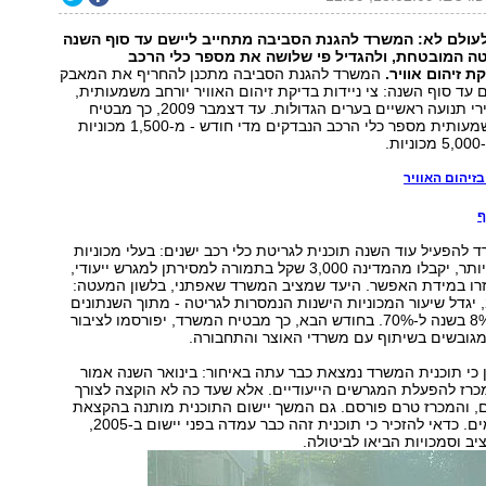
עולם לא: המשרד להגנת הסביבה מתחייב ליישם עד סוף השנה
ה המובטחת, ולהגדיל פי שלושה את מספר כלי הרכב
 זיהום אוויר.
המשרד להגנת הסביבה מתכנן להחריף את המאבק
 עד סוף השנה: צי ניידות בדיקת זיהום האוויר יורחב משמעותית,
ויופעל בעיקר בצירי תנועה ראשיים בערים הגדולות. עד דצמבר 2009, כך מבטיח
המשרד, יגדל משמעותית מספר כלי הרכב הנבדקים מדי חודש - מ-1,500 מכוניות
.
בזיהום האוויר
ף
 להפעיל עוד השנה תוכנית לגריטת כלי רכב ישנים: בעלי מכוניות
בנות 20 שנה או יותר, יקבלו מהמדינה 3,000 שקל בתמורה למסירתן למגרש ייעודי,
חזרו במידת האפשר. היעד שמציב המשרד שאפתני, בלשון המעטה:
עד דצמבר 2009, יגדל שיעור המכוניות הישנות הנמסרות לגריטה - מתוך השנתונים
הרלוונטיים - מ-8% בשנה ל-70%. בחודש הבא, כך מבטיח המשרד, יפורסמו לציבור
מגובשים בשיתוף עם משרדי האוצר והתחבורה.
ן כי תוכנית המשרד נמצאת כבר עתה באיחור: בינואר השנה אמור
רז להפעלת המגרשים הייעודיים. אלא שעד כה לא הוקצה לצורך
, והמכרז טרם פורסם. גם המשך יישום התוכנית מותנה בהקצאת
תקציבים מתאימים. כדאי להזכיר כי תוכנית זהה כבר עמדה בפני יישום ב-2005,
ב וסמכויות הביאו לביטולה.