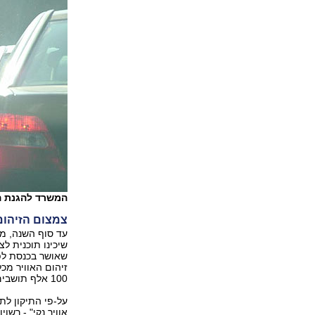
המשרד להגנת הסביבה: 60 אלף מכוניות ייבדקו כ
צמצום הזיהום
עד סוף השנה, מת
שיכינו תוכנית ל
שאושר בכנסת לפנ
זיהום האוויר מכל
100 אלף תושבים ויותר, להכין תוכניות לצמצום הזיהום.
על-פי התיקון לתק
אוויר נקי" - רשו