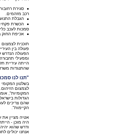
סגירת רחובות 
רכב מזהמים.
הגבלת התנועה
הכשרת פקחים ל
סמכות לעכב כלי 
אכיפת החוק בנ
תוכנית לצמצום 
פעולה בין העירי
הפעולה הנדרש לה
ומפעילי תחבורה צ
הייתה עיריית תל
שהתנגדות משרד 
"תנו לנו סמכו
בשלטון המקומי מ
לצמצום הזיהום. 
הגדולות בישראל
שהם צריכים לעשו
הקיימות".
אטיה מציין את ע
היה מוכן - היית
ודרש שהוא יהיה 
אנחנו יכולים לתכ