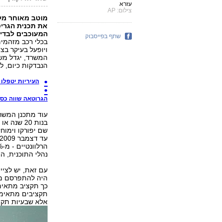
עזרא
צילום: AP
מוטב מאוחר מל
את תכנית הגריט
המעוכבים לבדיקת
שתף בפייסבוק
בכלי רכב מזהמים
הנבדקות כיום, ל-5,000 מכוניות
העיריות יטפלו 
הגרוטאה שווה כס
עוד מתכנן המשרד
שם יפורקו וימו
נהלי התוכנית, ה
עם זאת, יש לציי
היה להתפרסם מכ
כך תקציב מתאים
אלא שבעיות תקצי