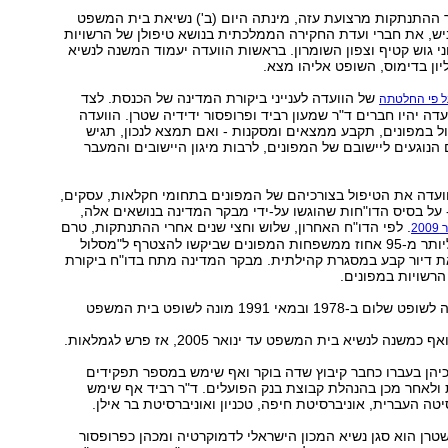
 ההתנתקות מרצועת עזה, מינתה היום (ב') נשיאת בית המשפט
יניש, את חברי ועדת החקירה הממלכתית בנושא טיפולן של הרשויות
 גוש קטיף וצפון השומרון. בראשות הוועדה יעמוד המשנה לנשיא
ן בדימוס, השופט אליהו מצא.
של הוועדה לענייני ביקורת המדינה של הכנסת. לצד
ל פי החלטתה
דה יהיו חברים ד"ר שמעון רביד ופרופסור ידידיה שטרן. הוועדה
 במפונים, תקבע ממצאים ומסקנות - ואם תמצא לנכון, תגיש
 הנוגעים ליישובם של המפונים, לרבות מיגון היישובים והמעבר
ועדה את הטיפול בצורכיהם של המפונים בתחומי חקלאות, עסקים,
 על בסיס הדו"חות שהוגשו על-ידי מבקר המדינה בנושאים אלה,
. לפי הדו"ח האחרון, שלוש וחצי שנים אחרי ההתנתקות, טרם
200
נמצא דיור קבע ליותר מ-95 אחוז ממשפחות המפונים שביקשו להצטרף ל"מסלול
ת דיור קבע במסגרת קהילתית. מבקר המדינה מתח בדו"ח ביקורת
הרשויות במפונים.
השופט מצא מונה לשופט שלום ב-1978 ובמאי 1991 מונה לשופט בית המשפט
נה לנשיא בית המשפט עד ינואר 2005, אז פרש לגמלאות.
כיהן בעברו כחבר קיבוץ שדה בוקר ואף שימש במספר תפקידים
 ולאחר מכן בהנהלת קבוצת בנק הפועלים. ד"ר רביד אף שימש
טה העברית, אוניברסיטת חיפה, טכניון ואוניברסיטת בר אילן.
שטרן הוא סגן נשיא המכון הישראלי לדמוקרטיה ומכהן כפרופסור