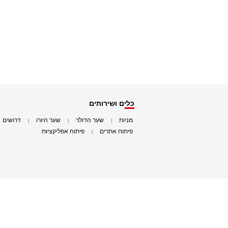
כלים ושירותים
מניות
שער הדולר
שער היורו
דרושים
|
|
|
|
פיתוח אתרים
פיתוח אפליקציות
|
|