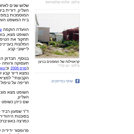
צילום: אלכס קולומויסקי
שלוש שנים לאחר
העליון, דורית ב
המוסמכות במפוני
בית המשפט העליו
הוועדה הוקמה
ע
השופט מצא, בווע
תחקור את הטיפול
המלצות בעניינים
ליישובי קבע.
בנוסף, תבדוק הו
קראווילות של המפונים בניצן
תעסוקה ורווחה -
צילום: ינון קדרי
ב
וב
מרס 2006
ינואר 9
הקבוצתי" למציא
שתף בפייסבוק
חריפה על טיפול 
העליון,
שם כיהן כשופט ואף כמש
ד"ר שמעון רביד 
בסוכנות היהודית
כמרצה באוניברסי
פרופסור ידידיה 