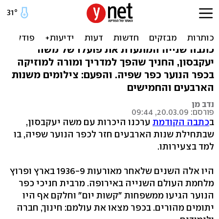
כפר שפיה: הניגון השכיח את
הצרות
כתבה שנייה המתעדת את פועלו של משה
יעקבסון, החניך שהפך למדריך ומורה למוזיקה
בכפר הנוער כפר שפיה. והפעם: צילומים משנות
הארבעים והחמישים
נדב מן
פורסם: 20.03.09, 09:44
ב
כתבה הקודמת
ערכנו היכרות עם משה יעקבסון,
שבתחילת שנות הארבעים חזר לכפר הנוער שפיה, בו
למד בצעירותו.
היו אלה השנים שלאחר מאורעות 1936-9 בארץ ופרוץ
מלחמת העולם השנייה באירופה. מרבית חניכי כפר
הנוער הגיעו ממשפחות "קשות יום" וחלקם אף היו
יתומים מהורים. בכפר מצאו את עולמם: חינוך, חברה