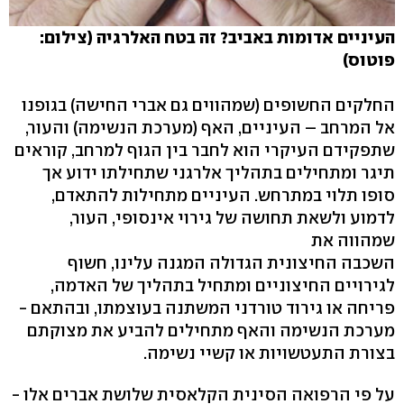
העיניים אדומות באביב? זה בטח האלרגיה (צילום:
פוטוס)
החלקים החשופים (שמהווים גם אברי החישה) בגופנו
אל המרחב – העיניים, האף (מערכת הנשימה) והעור,
שתפקידם העיקרי הוא לחבר בין הגוף למרחב, קוראים
תיגר ומתחילים בתהליך אלרגני שתחילתו ידוע אך
סופו תלוי במתרחש. העיניים מתחילות להתאדם,
לדמוע ולשאת תחושה של גירוי אינסופי, העור,
שמהווה את
השכבה החיצונית הגדולה המגנה עלינו, חשוף
לגירויים החיצוניים ומתחיל בתהליך של האדמה,
פריחה או גירוד טורדני המשתנה בעוצמתו, ובהתאם -
מערכת הנשימה והאף מתחילים להביע את מצוקתם
בצורת התעטשויות או קשיי נשימה.
על פי הרפואה הסינית הקלאסית שלושת אברים אלו -