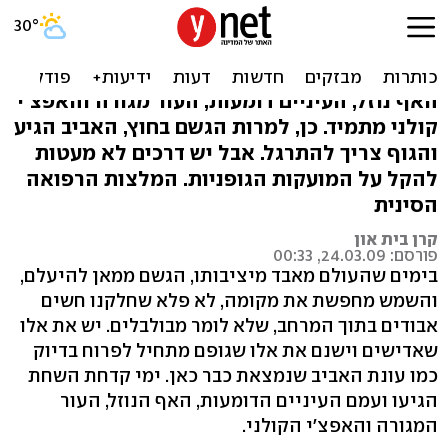
אלרגיות של שינויי עונות:
הטיפול הטבעי לבית
האף נוזל, העיניים דומעות, העור מגורה והאפצ'י
קולני מתמיד. כן, למרות הגשם בחוץ, האביב הגיע
והגוף צריך להתרגל. אבל יש דרכים לא מעטות
להקל על המועקות הגופניות. המלצות הרפואה
הסינית
קרן בית און
פורסם: 24.03.09, 00:33
בימים שהעולם מאבד מיציבותו, הגשם ממאן להיעלם,
והשמש מחפשת את מקומה, לא פלא שחלקנו חשים
אבודים בתוך המרחב, שלא לומר מבולבלים. יש את אלו
שאדישים וישנם את אלו שגופם מתחיל לפרוח בדיוק
כמו עונת האביב שנמצאת כבר כאן. ימי קדחת השחת
הגיעו ועמם העיניים הדומעות, האף הנוזל, העור
המגורה והאפצ'י הקולני.