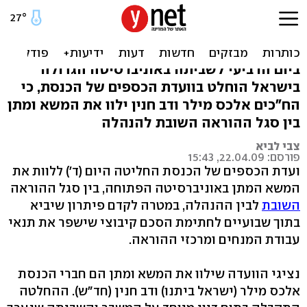
השביתה באוניברסיטה
הפתוחה: ח"כים ילוו המו"מ
ביום הרביעי לשביתה באוניברסיטה הגדולה
בישראל הוחלט בוועדת הכספים של הכנסת, כי
הח"כים אלכס מילר ודב חנין ילוו את המשא ומתן
בין סגל ההוראה השובת להנהלה
צבי לביא
פורסם: 22.04.09, 15:43
ועדת הכספים של הכנסת החליטה היום (ד') ללוות את
המשא המתן באוניברסיטה הפתוחה, בין סגל ההוראה
השובת
לבין ההנהלה, במטרה לקדם פיתרון שיביא
בתוך שבועיים לחתימת הסכם קיבוצי שישפר את תנאי
עבודת המנחים ומרכזי ההוראה.
נציגי הוועדה שילוו את המשא ומתן הם חברי הכנסת
אלכס מילר (ישראל ביתנו) ודב חנין (חד"ש). ההחלטה