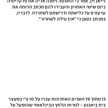
נייאן וין, אמר כי החונטה זימנה אליה את פרקליטיה
ביום שישי האחרון והעבירו להם מכתב הדוחה את
ערעורם על כליאתה ודרישתם לשחררה. לדבריו,
במכתב נטען כי "אין עילה לשחרור".
13 מתוך 19 השנים האחרונות עברו על סו צ'י במעצר
בית ביאנגון - למרות הלחץ הבינלאומי שהופעל על