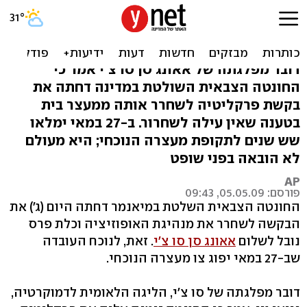
החונטה במיאנמר: מנהיגת
האופוזיציה לא תשוחרר
דובר מפלגתה של אאונג סן סו צ'י אמר כי
החונטה הצבאית השולטת במדינה דחתה את
בקשת פרקליטיה לשחרר אותה ממעצר בית
בטענה שאין עילה לשחרור. ב-27 במאי ימלאו
שש שנים לתקופת מעצרה הנוכחי; היא מעולם
לא הובאה בפני שופט
AP
פורסם: 05.05.09, 09:43
החונטה הצבאית השלטת במיאנמר דחתה היום (ג') את
הבקשה לשחרר את מנהיגת האופוזיציה וכלת פרס
נובל לשלום
אאונג סן סו צ'י
. זאת, לנוכח העובדה
שב-27 במאי יפוג צו מעצרה הנוכחי.
דובר מפלגתה של סו צ'י, הליגה הלאומית לדמוקרטיה,