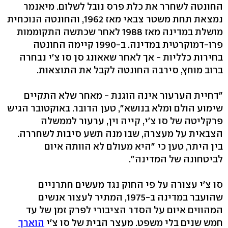
החונטה לשחרר את כלת פרס נובל לשלום. מיאנמר
נמצאת תחת משטר צבאי מאז 1962, והחונטה הנוכחית
מושלת במדינה מאז 1988 לאחר שכתשה התקוממות
פרו-דמוקרטית במדינה. ב-1990 קיימה החונטה
בחירות כלליות - אך לאחר שאאונג סן סו צ'י נבחרה
ברוב מוחץ, סירבה החונטה לקבל את התוצאות.
"דחיית הערעור אינה הוגנת - מאחר שלא התקיים
שימוע הולם ומלא בנושא", טען הדובר. באוקטובר הגיש
פרקליטה של סו צ'י, קייה וין, ערעור לממשלה
הצבאית על מעצרה, שבו מנה תשע סיבות לשחררה.
בין היתר, טען כי "היא מעולם לא הוותה איום
לביטחונה של המדינה".
סו צ'י עצורה על פי החוק נגד מעשים חתרניים
שהועבר במדינה ב-1975, המתיר לעצור אנשים
המהווים איום על הסדר הציבורי לפרק זמן של עד
חמש שנים בלי משפט. מעצר הבית של סו צ'י
הוארך