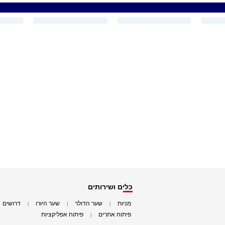
כלים ושירותים
מניות
שער הדולר
שער היורו
דרושים
|
|
|
|
פיתוח אתרים
פיתוח אפליקציות
|
|