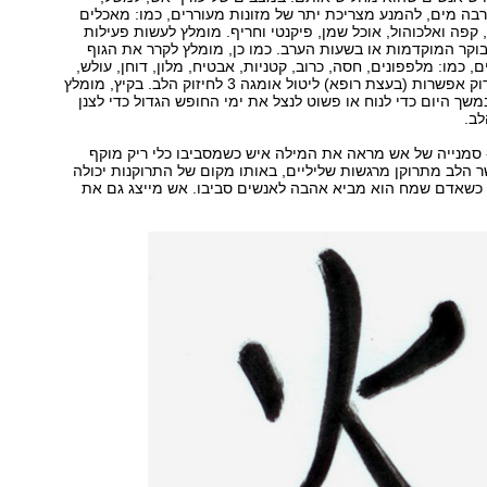
ה מים, להמנע מצריכת יתר של מזונות מעוררים, כמו: מאכלים
 קפה ואלכוהול, אוכל שמן, פיקנטי וחריף. מומלץ לעשות פעילות
וקר המוקדמות או בשעות הערב. כמו כן, מומלץ לקרר את הגוף
 כמו: מלפפונים, חסה, כרוב, קטניות, אבטיח, מלון, דוחן, עולש,
סלרי. מומלץ לבדוק אפשרות (בעצת רופא) ליטול אומגה 3 לחיזוק הלב. בקיץ, מומלץ
שך היום כדי לנוח או פשוט לנצל את ימי החופש הגדול כדי לצנן
ב.
סמנייה של אש מראה את המילה איש כשמסביבו כלי ריק מוקף
 הלב מתרוקן מרגשות שליליים, באותו מקום של התרוקנות יכולה
כשאדם שמח הוא מביא אהבה לאנשים סביבו. אש מייצג גם את