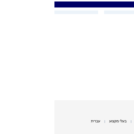
בעלי מקצוע
עברית
|
|