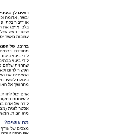
רואים לך בעיניי
יבשה, אדומה וכה
בלב ומייצג את ה
שיסוד האש אצלו 
עצובות כאשר יסו
בהיבט של הפנג 
מחודדת. בבתים ב
לידי ביטוי ביסו
לידי ביטוי בבתי
שהחזית שלהם פתו
הקשור לחום ולאש
המאירים את האפ
ביכולת להאיר חי
מהחושך אל האור
אדם יכול לחוות, 
להשתנות בתקופות
לידה של אדם באמ
אסטרולוגית (מצב
מהו הבית, המשרד
מה עושים?
מצבים של עודף 
אש מחזק אותם ו