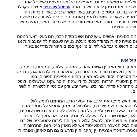
אליים הנמצאים ביקום. מאפיינים של אש נמצאים אצל כל אחד
 שונים, אותם ניתן לראות על פי מפה
אנשים שקבלו
אסטרולוגית סינית
 רבה, כריזמטיים, נדיבים, בעלי כושר שכנוע, בעלי נוכחות ויהיו
מסיבה שאליה ישמחו להזמין אותם. הם טובים לעבודה עם אנשים,
שירות ובידור. חודש מאי הוא חודש המביא מיסוד האש, המיוצג על
לוגיה הסינית.
נים הסינית, אנשים שיש להם אש במידה רבה, הם בעלי ראש הנוטה
עם נטייה להיות מחודד כלפי מעלה, נטייה לעצמות לחיים גבוהות או
יסוד אש מוגבר בא לידי ביטוי אף בפנים חיוורות מידי או בעור
 של אש
אוזן, הוא מאפיין רגשות אהבה, שמחה, שלווה, חמימות, כריזמה,
ת עין, תקשורת טובה עם הסביבה, התלהבות ויכולת הנהגה, בדומה
הסביבה. יסוד אש לא מאוזן מביא מאפיינים הפוכים, כמו:
חוק היסטרי, חרדות, בלבול, נדודי שינה, חוסר שקט, שלשולים, דופק
 מחזור לא סדיר, עור יבש, שיער יבש ודק עם נטייה לנשירה, חולשה
ם.
יסוד האש מייצג את הלב, את המעי הדק, המחמם (המשולש)
 הוא איבר שמייצר דם, שולט על זרימתו, אחראי על מחזור הדם,
 הדם. פגיעה בסירקולציה של הדם עלולה להתבטא בטרשת עורקים,
לב, אוטם שריר הלב ועלולה לגרום לדום לב או התקף לב. איבוד
חום או הזעת יתר, למשל, עלולים אף הם לגרום לסטגנציה של דם
שים בגיל המעבר מבוטא יסוד אש לא מאוזן בגלי חום, סחרחורות,
ניה, דעיכת אנרגיית יין (הינג והיין נדרשים גם הם לאיזון) ואנרגיית