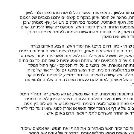
ם או בלשון -
באמצעות הלשון נוכל לראות מהו מצב הלב. לשון
ה, מראה על חוסר איזון במקרים קיצוניים יתכנו מצבים של גמגום
או דיבור בלתי פוסק. הגוף האנרגטי, המכונה בפי הסינים SHEN (שן- נשמה) שוכן
אספקט הרוחני השייך ליסוד האש. אספקט זה קשור לעיניים. אדם
מאוזן, עיניו זורחות מהתרגשות ושמחה לעומת עיניים כבויות,
ד האש אינו מאוזן.
שואי -
כיוון דרום מייצג את יסוד האש, הצבע האדום וצורה
הם היסוד האש אינו מאוזן, בנוסף לבעיות רגשיות ופיזיות הבאים
ד האש, יש חשש להתקפי לב וגם לאלימות ולשריפות. יסוד האש בא
ם מוארים המביאים יתר שמחה ואופטימיות ליושביהם. כך גם בתים
חה ומוארת, אלו מיוצגים על ידי הפניקס - עוף החול הנולד
 במתולוגיה הסינית. יסוד האש מיוצג גם על ידי אור של נרות
ילה. אש קשורה להארה, טרנספורמציה, לרוחניות ולמיסטיקה
ים של אנשים, לעזור להם לעשות מפנה בחיים שלהם ולהוציאם
.
בתקופות מסוימות, יסוד אש מאוזן, או לא מאוזן, זהו תהליך היכול
 זמן שונות ועם תחלופת העונות. מידע זה ניתן לאבחן במפת
צעות האסטרולוגיה הסינית. בייעוץ פנג שואי השילוב בין מפה
ים של עודף או חוסר יסוד האש או אחר) לפנג שואי נועד כדי לראות
 או החדר העשויים לתמוך ולאזן אדם באופן אישי.
וחוסר יסוד האש מאתגרים את הגוף ואת הנפש. יש אנשים שיסוד
יש אנשים שהוא מחליש אותם. במצבים של עודף אש, למשל,