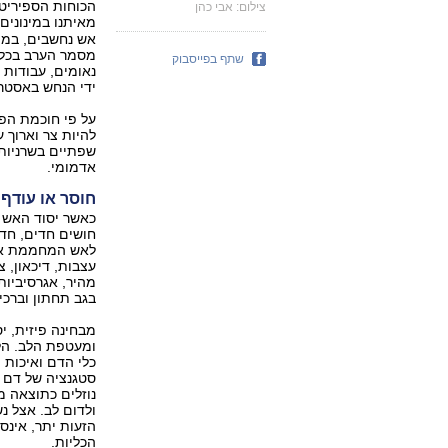
הכוחות הספיריטו
צילום: אבי כהן
מאיתנו במינונים
אש נחשבים, במידה
מסמר הערב בכל 
שתף בפייסבוק
נאומים, עבודות 
ידי הנחש באסטרו
על פי חוכמת הפ
להיות צר וארוך 
שפתיים בשרניות. 
אדמומי.
חוסר או עודף
כאשר יסוד האש מ
חושים חדים, חדו
לאש המחממת את 
עצבות, דיכאון, צ
מהיר, אגרסיביות,
בגב תחתון וברכיי
מבחינה פיזית, 
ומעטפת הלב. הלב
כלי הדם ואיכות
סטגנציה של דם ה
נוזלים כתוצאה מ
ולדום לב. אצל נ
הזעות יתר, אינסומ
הכליות.