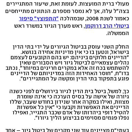
מעולי ברית המועצות. לעומת זאת, שיעור המתגיירים
בצה"ל עלה, אך לא נמסר מספרם. הנתונים מתייחסים
כאמור לשנת 2008, שבמהלכה
"התפוצץ" סיפור
ביטולי הרב דרוקמן
, ראש מערך הגיור במשרד ראש
הממשלה.
החלק השני עוסק בביטול הגיורים על ידי בתי הדין
בישראל, ונטען בו כי אין מדיניות אחידה בנושא.
"הדיינים חלוקים ביניהם: יש בהם הקובעים לעצמם
נהלים עצמאיים לביטול גיור ויש הסבורים שאין
להשתמש בכח זה אלא במקרים חריגים במיוחד", נכתב
בדו"ח, "חוסר האחידות הזה במדיניותם של הדיינים
פוגע בתפקוד בתי הדין ומקשה על המתגיירים".
כך, למשל, ביטל בית הדין לגיור בירושלים לפני כשנה
גיורה של אישה על בסיס הערכה כי אינה שומרת
מצוות, ואילו במקרה אחר שנידון בחודש שעבר, שללו
הדיינים את האפשרות וקבעו כי "אין כל אפשרות
להטיל דופי ביהדותו של אדם שכבר התגייר, ואפילו
נפלו פגמים מסוימים בביצוע הליך גיורו".
בעתי"ם מציינים עוד שני מקרים של ביטול גיור – אחד