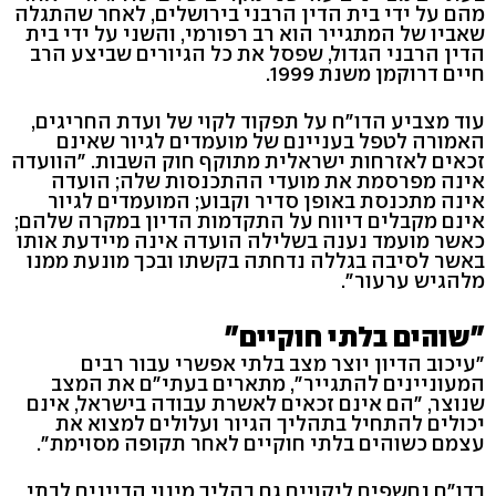
מהם על ידי בית הדין הרבני בירושלים, לאחר שהתגלה
שאביו של המתגייר הוא רב רפורמי, והשני על ידי בית
הדין הרבני הגדול, שפסל את כל הגיורים שביצע הרב
חיים דרוקמן משנת 1999.
עוד מצביע הדו"ח על תפקוד לקוי של ועדת החריגים,
האמורה לטפל בעניינם של מועמדים לגיור שאינם
זכאים לאזרחות ישראלית מתוקף חוק השבות. "הוועדה
אינה מפרסמת את מועדי ההתכנסות שלה; הועדה
אינה מתכנסת באופן סדיר וקבוע; המועמדים לגיור
אינם מקבלים דיווח על התקדמות הדיון במקרה שלהם;
כאשר מועמד נענה בשלילה הועדה אינה מיידעת אותו
באשר לסיבה בגללה נדחתה בקשתו ובכך מונעת ממנו
מלהגיש ערעור".
"שוהים בלתי חוקיים"
"עיכוב הדיון יוצר מצב בלתי אפשרי עבור רבים
המעוניינים להתגייר", מתארים בעתי"ם את המצב
שנוצר, "הם אינם זכאים לאשרת עבודה בישראל, אינם
יכולים להתחיל בתהליך הגיור ועלולים למצוא את
עצמם כשוהים בלתי חוקיים לאחר תקופה מסוימת".
בדו"ח נחשפים ליקויים גם בהליך מינוי הדיינים לבתי