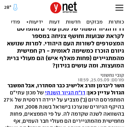
דו"ח: ירידה של 27% במספר
המתגיירים
דו"ח הגיור השנתי של מכון עתי"ם מתפרסם
לקראת שבועות וחושף צניחה במספר
המצטרפים לשורות העם היהודי. למרות שנושא
גיורם הוכרז כמשימה לאומית - רק חמישית
מהמתגיירים (פחות מאלף איש) הם מעולי ברית
המועצות. ומה עושים בנידון?
קובי נחשוני
פורסם: 25.05.09, 18:59
השר ליברמן והרב אלישיב כבר הסתדרו, אבל המשבר
הגדול עדיין כאן:
דו"ח הגיור השנתי
של מכון עתי"ם
המתפרסם היום (ב') מצביע על ירידה דרסטית של 27%
בהיקף הגיורים שנערכו בישראל בשנת 2008, זאת
בהשוואה לשנה שקדמה לה. על פי הממצאים, פחות
מחמישית מהמתגיירים הם מעולי חבר העמים, אף