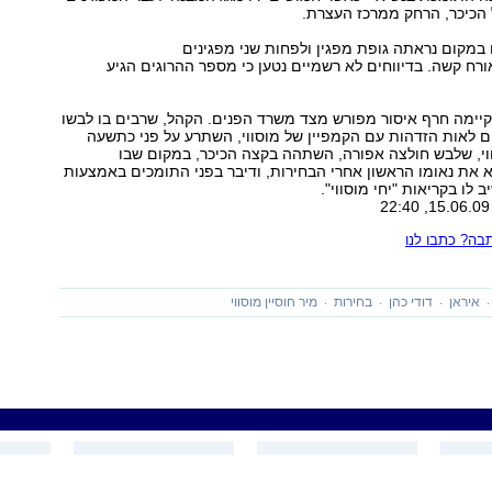
 הכיכר, הרחק ממרכז העצרת.
במקום נראתה גופת מפגין ולפחות שני מפגינים
ורח קשה. בדיווחים לא רשמיים נטען כי מספר ההרוגים הגיע
יימה חרף איסור מפורש מצד משרד הפנים. הקהל, שרבים בו לבשו
ים לאות הזדהות עם הקמפיין של מוסווי, השתרע על פני כתשעה
וי, שלבש חולצה אפורה, השתהה בקצה הכיכר, במקום שבו
 את נאומו הראשון אחרי הבחירות, ודיבר בפני התומכים באמצעות
 לו בקריאות "יחי מוסווי".
ה? כתבו לנו
איראן
דודי כהן
בחירות
מיר חוסיין מוסווי