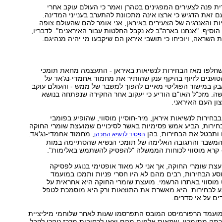
ת פנה לצעירים המפגינים בטהרן ואמר כי העולם עוקב אחרי
 זאת הדגיש כי ארצו אינה מתכוונת להתערב בענייני המדינה.
ות והאנרגיה של הצעירים באיראן, אני אומר להם שהעולם צופה
הוסיף: "אנחנו בארה"ב לא נקבל החלטות עבור האיראנים". לדבריו,
 השראה, ויוכיחו כי תושבי איראן הם שיקבעו מי יהיה מנהיגם.
חלפו מאז הבחירות לנשיאות באיראן - התעצמה מחאת תומכי
וענים לזיוף בהיקף ענק שהותיר את מחמוד אחמדי-נג'אד על
ק במישור הפוליטי מאיים להפוך למשבר של ממש - והעולם עוקב
ה. מזכ"ל האו"ם הודיע כי יעקוב אחר החקירה שנפתחה בנושא
ון העם האיראני.
חירות לנשיאות איראן, מיר-חוסיין מוסווי, שהופיע בפומבי
חירות, הביע אמש פסימיות באשר לסיכויים שמועצת שומרי החוקה
 ותבטל את הבחירות, בהן
, מחמוד אחמדי-נג'אד.
הפסיד לנשיא המכהן
משבר והתגובה האלימה של תומכי הנשיא שהסתיימה במות
- קרא מוסווי לכוחות הממשלה "להפסיק להשתמש באלימות".
עצת שומרי החוקה, אך אני לא מאוד אופטימי בנוגע לפסיקה
ע הבחירות, רבים מהם לא היו חסרי פניות ותמכו במועמד
מוסווי באתרו הרשמי. מועצת שומרי החוקה היא אחראית על
גע לבחירות. היא מאשרת את התוצאות ורק היא מוסמכת לטפל
ם על אי סדרים.
מועמד הרפורמיסט המובס התפרסמו שעות לאחר שלוחמי מיליציית
 כמה מתומכיו, שמאות אלפים מהם יצאו לרחובות מרכז טהרן לקבל