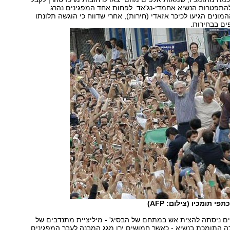
להתפטרות הנשיא אחמדי-נג'אד. לפחות אחד המפגינים נהרג
מונים הגיעו לכיכר אזאדי (חירות), אחרי שדווח כי הוגשה תלונתו
ופים בבחירות.
פי תומכיו (צילום: AFP)
ים ניסתה להצית אש במתחם של הבסיג' - מיליציית מתנדבים של
התומכת בנשיא - כאשר חמושים ירו מגג המבנה לעבר המפגינים