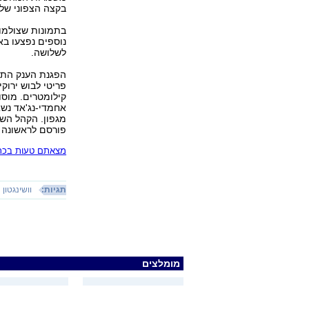
בקצה הצפוני של
בתמונות שצולמו 
נוספים נפצעו בא
לשלושה.
הפגנת הענק התק
פריטי לבוש ירוק
קילומטרים. מוסו
אחמדי-נג'אד נשא
מגפון. הקהל השיב
פורסם לראשונה 15.06.09, 22:40
מצאתם טעות בכתב
תגיות:
וושינגטון
מומלצים