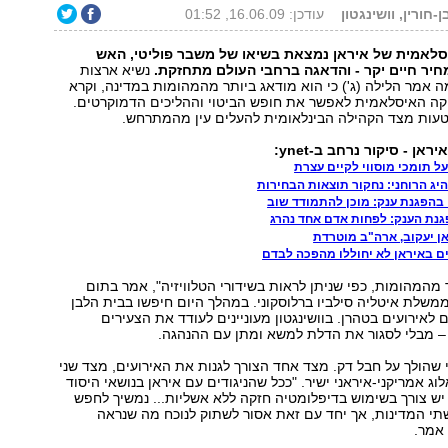
-חורין, וושינגטון
עודכן: 16.06.09, 01:52
סלאמית של איראן נמצאת בשיאו של משבר פוליטי, האש
חיר חיים יקר - והדאגה ברחבי העולם מתחזקת.
נשיא ארצות
 אמר הלילה (ג') כי הוא מודאג ביותר מהמהומות במדינה, וקרא
יקה האיסלאמית לאפשר את חופש הביטוי וההליכים הדמוקרטים.
 טעות מצד הקהילה הבינלאומית להעלים עין מהמתרחש.
אן - סיקור נרחב ב-ynet:
על תומכי מוסווי לקיים עצרת
יג הרוחני: נחקור תוצאות הבחירות
 בהפגנת ענק: מוכן להתמודד שוב
פגנת הענק: לפחות אדם אחד נהרג
אן יעקוב, ארה"ב מוטרדת
ם באיראן לא יחוללו מהפכה לבדם
 מהמהומות, כפי שניתן לראות בשידורי הטלוויזיה", אמר בתום
שלת איטליה סילביו ברלוסקוני. במהלך היום חיפשו בבית הלבן
לאירועים בטהרן. בוושינגטון מעוניינים לעודד את הצעירים
 – מבלי לסגור את הדלת למשא ומתן עם ההנהגה.
שהולך על חבל דק. מצד אחד הצורך לגנות את האירועים, מצד שני
וג אמריקני-איראני ישיר. "ככל שהניגודים עם איראן בנושאי היסוד
 יש צורך בשימוש בדיפלומטיה חזקה ללא אשליות... נמשיך לחפש
 שתי המדינות, אך יחד עם זאת אסור לשתוק לנוכח מה שנראה
 אמר.