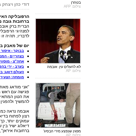
בטהרן
דודי כהן ויצחק בן
צילום: AFP
הרפובליקה האי
ברחובות גובה מ
הברית ברק אובמה
למנהיגי הרפובל
לדבריו, תהיה זו
יום של מאבק באיר
בבוקר - איסור 
בצהריים - המנה
אחה"צ - מוסווי
בערב - ירי בה
לא להעלים עין. אובמה
צילום: AP
העולם דואג: ב
מומחה: הצעירי
"אני מודאג מאוד
פגישה עם ראש ממ
את הטון המתאים 
להמשיך ולהפגין
אובמה נראה כמי 
רצון לפתוח בדיאל
עמוקים יותר, כך
דיאלוג ישיר בין
ברחובות איראן",
מפגין שנפצע מירי הבסיג'
צילום: AP