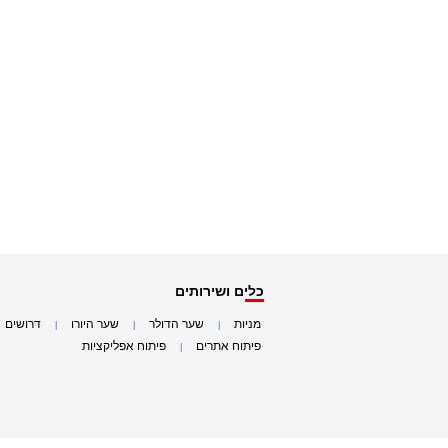
כלים ושירותים
מניות
שער הדולר
שער היורו
דרושים
|
|
|
|
פיתוח אתרים
פיתוח אפליקציות
|
|