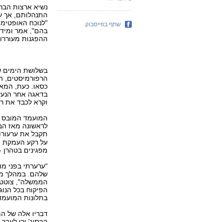
נשיא ארצות הברי
התנהלותם, אך עם
"לנוכח האופטימי
שתף בפייסבוק
בהם", אמר ומיד 
ההפגנות מעוררות
בשלושת הימים ש
הרפורמיסטים, הט
כסאו. כעת, המאב
בדאגה אחר הנעש
וקרא לכבד את רצ
המועמד המובס בב
לראשונה מאז הב
תקבל את ערעורו
על רקע העמקת ה
מפגינים בטהרן 
"ערערתי בפני מו
שלהם. במהלך מס
הממשלה", צוטט 
הפיקוח בכל הנו
בתלונות המועמדי
דבריו אלה של ה
הבסיג' ירו לעבר