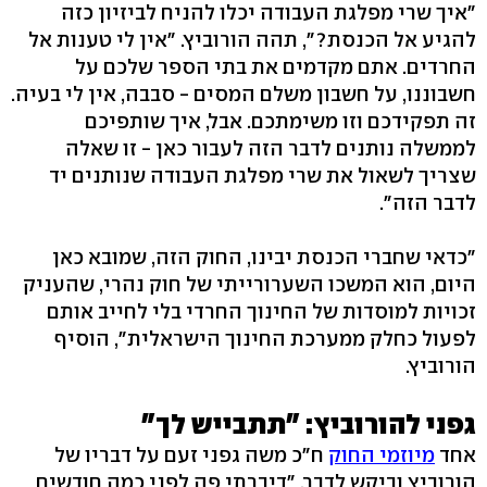
"איך שרי מפלגת העבודה יכלו להניח לביזיון כזה
להגיע אל הכנסת?", תהה הורוביץ. "אין לי טענות אל
החרדים. אתם מקדמים את בתי הספר שלכם על
חשבוננו, על חשבון משלם המסים - סבבה, אין לי בעיה.
זה תפקידכם וזו משימתכם. אבל, איך שותפיכם
לממשלה נותנים לדבר הזה לעבור כאן - זו שאלה
שצריך לשאול את שרי מפלגת העבודה שנותנים יד
לדבר הזה".
"כדאי שחברי הכנסת יבינו, החוק הזה, שמובא כאן
היום, הוא המשכו השערורייתי של חוק נהרי, שהעניק
זכויות למוסדות של החינוך החרדי בלי לחייב אותם
לפעול כחלק ממערכת החינוך הישראלית", הוסיף
הורוביץ.
גפני להורוביץ: "תתבייש לך"
אחד
מיוזמי החוק
ח"כ משה גפני זעם על דבריו של
הורוביץ וביקש לדבר. "דיברתי פה לפני כמה חודשים