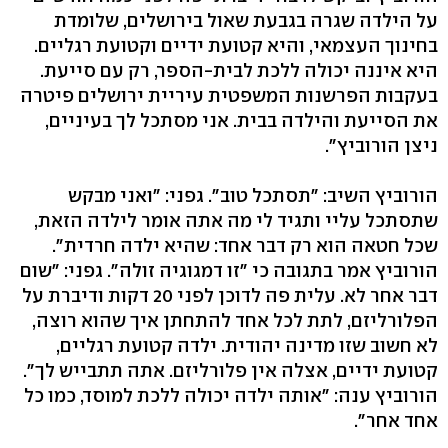
על הילדה שגרה בגבעת שאול בירושלים, שלומדת
בחינוך העצמאי, והיא קטועת ידיים וקטועת רגליים.
היא איננה יכולה ללכת לבית-הספר, רק עם סייעת.
בעקבות הפרשנות המשפטית עיריית ירושלים פיטרה
את הסייעת והילדה בבית. אני מסתכל לך בעיניים,
ניצן הורוביץ".
הורוביץ השיב: "תסתכל טוב". גפני: "ואני מבקש
שתסתכל עליי ותגיד לי מה אתה אומר לילדה הזאת,
שכל חטאה הוא רק דבר אחד: שהיא ילדה חרדית".
הורוביץ אמר בתגובה כי "זו דמגוגיה זולה". גפני: "שום
דבר אחר לא. עלית פה לדוכן לפני 20 דקות ודיברת על
הפלורליזם, לתת לכל אחד להתחתן איך שהוא רוצה,
לא חשוב שזו מדינה יהודית. ילדה קטועת רגליים,
קטועת ידיים, אצלה אין פלורליזם. אתה תתבייש לך".
הורוביץ ענה: "אותה ילדה יכולה ללכת למוסד, כמו כל
אחד אחר".