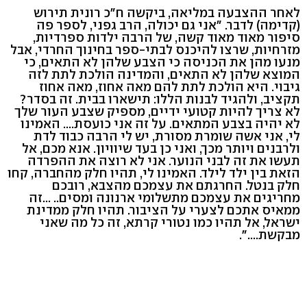
לאחר ההצבעה במליאה, ביקשה ח"כ רונית תירוש
(קדימה) לדבר. "אני גם יכולה, הרב גפני, לספר פה
סיפור מאוד מאוד קשה, של הרבה ילדות ספרדיות,
מזרחיות, שרצו להיכנס לבתי-ספר בחינוך החרדי, אבל
מנעו מהן את הכניסה כי הצבע שלהן לא התאים, כי
המוצא שלהן לא התאים, והמדינה הולכת לתת לזה
גיבוי. היא הולכת לתת להם מאה אחוז, מאה אחוז
תקציב, ולהגיד לבנות הללו: תישארו בבית. זה בסדר?
לא צריך להיות קטועי ידיים, מספיק שצבע העור שלך
לא יהיה בצבע המתאים. על זה אני כועסת.... האמינו
לי, אני אשה שומרת מסורת, יש לי הרבה כבוד לדת
ולרבנים ויותר מכך, ואני כן בעד שיוויון. אנא מכם, אל
תעשו את זה לבני הנוער. אני לא רוצה את ההפרדה
הזאת בין ילד לילד. האמינו לי, תהיו חלק מהחברה, קחו
חלק בנטל. החרגתם את עצמכם מהצבא, רובכם
מחריגים את עצמכם מתשלומי ארנונה ומסים.. ...זה
ממאיס אתכם לצערי על הציבור. תהיו חלק ממדינת
ישראל, אל תהיו כמו נטורי קרתא, זה כל מה שאני
מבקשת....".