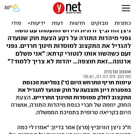
דיון על תקצוב מוסדות חרדים:
גפני הוצא מהמליאה
ניצן הורוביץ ורונית תירוש התעמתו עם משה
גפני מיהדות התורה על רקע הצעת חוק שנועדה
להגדיל את התקצוב למוסדות חינוך חרדים. גפני
זעם כשהשוו אותו לנטורי קרתא: "אני משלם
ארנונה...זאת חוצפה... יהדות לא צריך ללמוד?"
אמנון מרנדה
פורסם: 01.07.09, 18:41
עימות חריף התרחש היום (ד') במליאת הכנסת
במסגרת דיון והצבעה על חוק שנועד להגדיל את
התקצוב לחלק ממוסדות החינוך החרדיים.
הצעת
החוק, יוזמה של חברי כנסת מיהדות התורה, אושרה
היום בקריאה טרומית בתמיכת הממשלה.
ח"כ ניצן הורוביץ (מרצ) אמר בדיון: "אמרו לי כמה