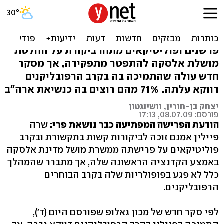
בקרב הרפובליקנים: שרה
פיילין פופולרית מתמיד
פרשנים ופוליטיקאים מתחו ביקורת על החלטת
מושלת אלסקה להתפטר מתפקידה, אך מסקר
חדש עולה שהתמיכה בה בקרב הרפובליקנים
דווקא עלתה. 71% מהם רוצים בה כנשיאת ארה"ב
יצחק בן-חורין, וושינגטון
פורסם: 08.07.09, 17:13
הודעת הפרישה המפתיעה כבר נושאת פרי:
שרה
פיילין אמנם זוכה לביקורות קשות בתקשורת ובקרב
פוליטיקאים על פרישתה ממשרת מושל מדינת אלסקה
באמצע הקדנציה הראשונה שלה, אך מתברר שהמהלך
כלל לא פגע בפופולריות שלה בקרב הבוחרים
הרפובליקנים.
לפי סקר חדש של מכון גאלופ שפורסם היום (ד'),