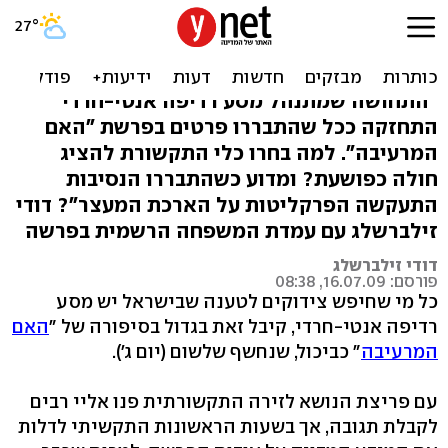
תסמונת מינכהאוזן בשירות
מסע הרדיפה
"התחושה שמתנהל מסע רדיפה אנטי-חרדי
התחזקה ככל שהתבררו פרטים בפרשת "האם
המרעיבה". למה בחרו כלי התקשורת להציג
חולה כפושעת? ומדוע כשהתבררו הנסיבות
התעקשה הפרקליטות על הארכת המעצר"? דודי
זילברשלג עם עמדת המשפחה הרשמית בפרשה
דודי זילברשלג
פורסם: 16.07.09, 08:38
כל מי שחיפש צידוקים לטענה שבישראל יש מסע
רדיפה אנטי-חרדי, קיבל זאת בגדול בסיפורה של "
האם
המרעיבה
" כביכול, שנחשף שלשום (יום ג').
עם פריצת הנושא לזירה התקשורתית פנו אליי רבים
לקבלת תגובה, אך בשעות הראשונות התקשיתי לדלות