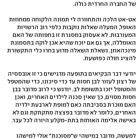
של החברה החרדית כולה.
אט-אט הלכה והתחוורה לי תמונה הלקוחה ממחוזות
האופל, המעלה שאלות נוקבות כלפי רוב הרשויות
המעורבות. לא אעסוק במסגרת זו בחפותה של האם
האומללה, אך גם אם יוכח שהיא אכן לוקה בתסמונת
מינכהאוזן, נשאלת השאלה מדוע בחרו כלי התקשורת
להציג חולה כפושעת.
יודעי דבר הבקיאים בתופעה מדגישים כי זו אובססיה
של רצון לעזור לבן חסות עד כדי סיכונו, כדי שהמטפל
והמטופל יזכו בתשומת לב. יודגש כי לרוב מדובר בבן
חסות מסוים, כך שאין סכנה לילדים האחרים, ואכן
האם מוכרת בסביבתה כאם למופת לארבעת ילדיה
האחרים, כלומר לא מדובר בפצצה מתקתקת וגם לא
באישה אלימה האוחזת בתת-מקלע היורה לכל עבר.
למעשה, מדובר במישהי ש"מסוכנת" אולי למישהו