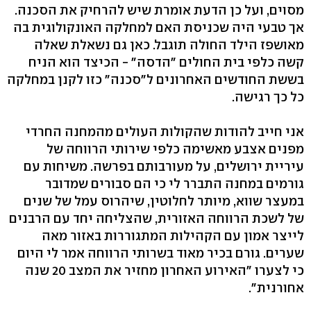
מסוים, ועל כן הדעת אומרת שיש להרחיק את הסכנה.
אך טבעי היה שכניסת האם למחלקה האונקולוגית בה
מאושפז הילד החולה תוגבל. כאן גם נשאלת שאלה
קשה כלפי בית החולים "הדסה" - הכיצד הוא הניח
בששת החודשים האחרונים ל"סכנה" כזו לקנן במחלקה
כל כך רגישה.
אני חייב להודות שהקולות העולים מהמחנה החרדי
מפנים אצבע מאשימה כלפי שירותי הרווחה של
עיריית ירושלים, על מעורבותם בפרשה. משיחות עם
גורמים במחנה התברר לי כי הם סבורים שמדובר
במעצר שווא, מיותר לחלוטין, שיהרוס עמל של שנים
של לשכת הרווחה האזורית, שהצליחה יחד עם הרבנים
לייצר אמון עם הקהילות המתגוררות באזור מאה
שערים. גורם בכיר מאוד בשרותי הרווחה אמר לי היום
כי לצערו "האירוע האחרון מחזיר את המצב 20 שנה
אחורנית".